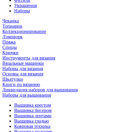
Фитили
Украшения
Наборы
Чеканка
Топиарии
Коллекционирование
Лэмпворк
Пряжа
Спицы
Крючки
Инструменты для вязания
Вязальные машинки
Наборы для вязания
Основы для вязания
Шкатулки
Книги по вязанию
Ликвидация наборов для вышивания
Наборы для вышивания
Вышивка крестом
Вышивка бисером
Вышивка лентами
Вышивка гладью
Ковровая техника
Вышивка подушек