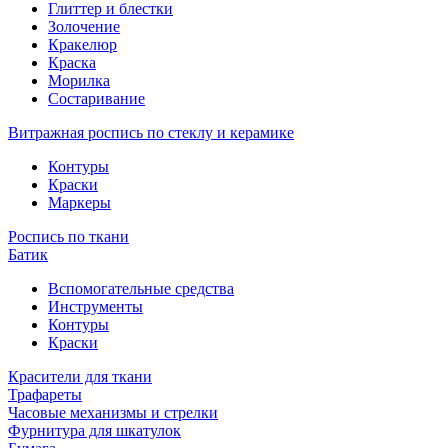
Глиттер и блестки
Золочение
Кракелюр
Краска
Морилка
Состаривание
Витражная роспись по стеклу и керамике
Контуры
Краски
Маркеры
Роспись по ткани
Батик
Вспомогательные средства
Инструменты
Контуры
Краски
Красители для ткани
Трафареты
Часовые механизмы и стрелки
Фурнитура для шкатулок