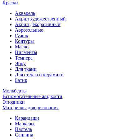
Краски
Акварель
Акрил художественный
Акрил декоративный
Аэрозольные
Гуашь
Контуры
Масло
Пигменты
Темпера
Эбру
Для ткани
Для стекла и керамики
Батик
Мольберты
Вспомогательные жидкости
Этюдники
Материалы для рисования
Карандаши
Маркеры
Пастель
Сангина