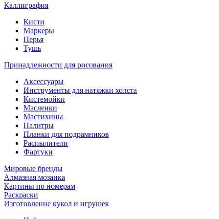
Каллиграфия
Кисти
Маркеры
Перья
Тушь
Принадлежности для рисования
Аксессуары
Инструменты для натяжки холста
Кистемойки
Масленки
Мастихины
Палитры
Планки для подрамников
Распылители
Фартуки
Мировые бренды
Алмазная мозаика
Картины по номерам
Раскраски
Изготовление кукол и игрушек