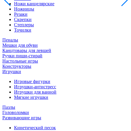
Ножи канцелярские
Ножницы
Резаки
Скрепки
Степлеры
Точилки
Пеналы
Мешки для обуви
Канцтовары для левшей
Ручки пиши-стирай
Настольные игры
Конструкторы
Игрушки
Игровые фигурки
Игрушки-антистресс
Игрушки для ванной
Мягкие игрушки
Пазлы
Головоломки
Развивающие игры
Кинетический песок