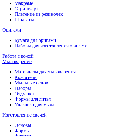
Макраме
Стринг-арт
Плетение из резиночек
Шпагаты
Оригами
Бумага для оригами
Наборы для изготовления оригами
Работа с кожей
Мыловарение
Материалы для мыловарения
Красители
Мыльные основы
Наборы
Отдушки
Формы для литья
Упаковка для мыла
Изготовление свечей
Основы
Формы