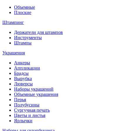
Объемные
Плоские
Штампинг
Держатели для штампов
Инструменты
Штампы
Украшения
Анкеры
Аппликации
Брадсы
Вырубка
Люверсы
Наборы украшений
Объемные украшения
Перья
Полубусины
Сургучная печать
Цветы и листья
Ярлычки
Наборы для скрапбукинга