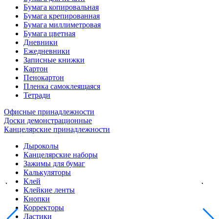
Бумага копировальная
Бумага крепированная
Бумага миллиметровая
Бумага цветная
Дневники
Ежедневники
Записные книжки
Картон
Пенокартон
Пленка самоклеящаяся
Тетради
Офисные принадлежности
Доски демонстрационные
Канцелярские принадлежности
Дыроколы
Канцелярские наборы
Зажимы для бумаг
Калькуляторы
Клей
Клейкие ленты
Кнопки
Корректоры
Ластики