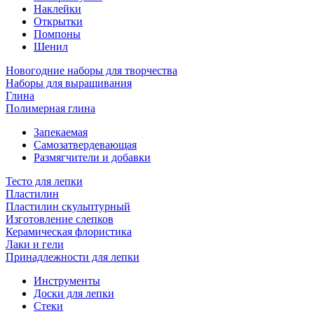
Наклейки
Открытки
Помпоны
Шенил
Новогодние наборы для творчества
Наборы для выращивания
Глина
Полимерная глина
Запекаемая
Самозатвердевающая
Размягчители и добавки
Тесто для лепки
Пластилин
Пластилин скульптурный
Изготовление слепков
Керамическая флористика
Лаки и гели
Принадлежности для лепки
Инструменты
Доски для лепки
Стеки