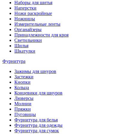
Наборы для шитья
Наперстки
Ножи раскройные
Ножницы
Измерительные ленты
Органайзеры
Принадлежности для кроя
Светильники
Шилья
Шкатулки
Фурнитура
Зажимы для шнуров
Застежки
Кнопки
Кольца
Концевики для шнуров
Люверсы
Молнии
Пряжки
Пуговицы
Фурнитура для белья
Фурнитура для одежды
Фурнитура для сумок