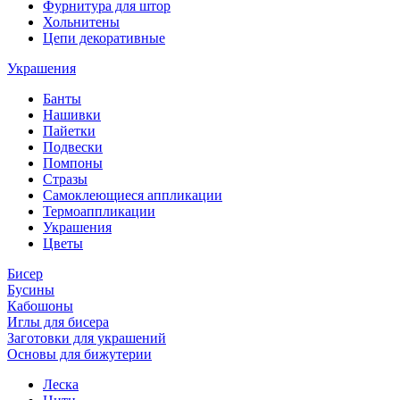
Фурнитура для штор
Хольнитены
Цепи декоративные
Украшения
Банты
Нашивки
Пайетки
Подвески
Помпоны
Стразы
Самоклеющиеся аппликации
Термоаппликации
Украшения
Цветы
Бисер
Бусины
Кабошоны
Иглы для бисера
Заготовки для украшений
Основы для бижутерии
Леска