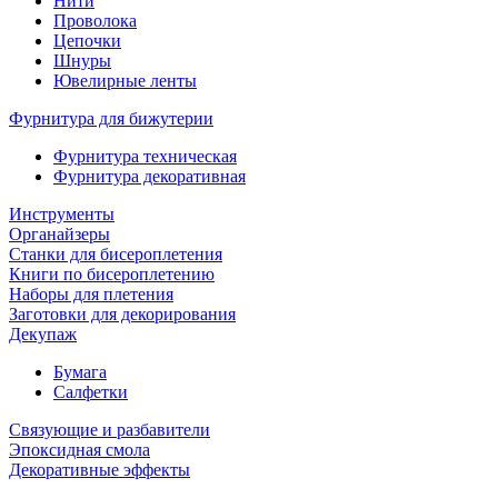
Нити
Проволока
Цепочки
Шнуры
Ювелирные ленты
Фурнитура для бижутерии
Фурнитура техническая
Фурнитура декоративная
Инструменты
Органайзеры
Станки для бисероплетения
Книги по бисероплетению
Наборы для плетения
Заготовки для декорирования
Декупаж
Бумага
Салфетки
Связующие и разбавители
Эпоксидная смола
Декоративные эффекты