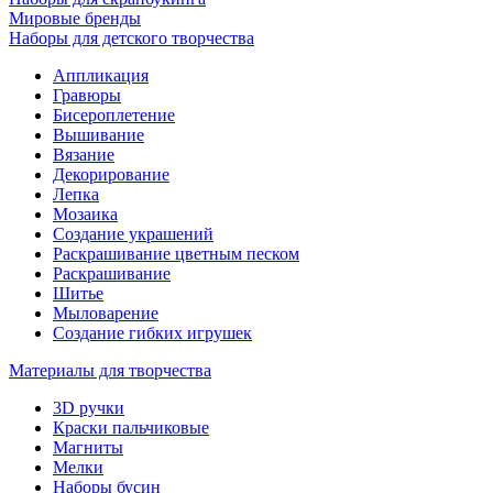
Мировые бренды
Наборы для детского творчества
Аппликация
Гравюры
Бисероплетение
Вышивание
Вязание
Декорирование
Лепка
Мозаика
Создание украшений
Раскрашивание цветным песком
Раскрашивание
Шитье
Мыловарение
Создание гибких игрушек
Материалы для творчества
3D ручки
Краски пальчиковые
Магниты
Мелки
Наборы бусин