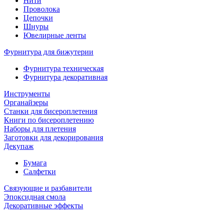
Нити
Проволока
Цепочки
Шнуры
Ювелирные ленты
Фурнитура для бижутерии
Фурнитура техническая
Фурнитура декоративная
Инструменты
Органайзеры
Станки для бисероплетения
Книги по бисероплетению
Наборы для плетения
Заготовки для декорирования
Декупаж
Бумага
Салфетки
Связующие и разбавители
Эпоксидная смола
Декоративные эффекты