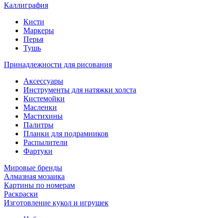
Каллиграфия
Кисти
Маркеры
Перья
Тушь
Принадлежности для рисования
Аксессуары
Инструменты для натяжки холста
Кистемойки
Масленки
Мастихины
Палитры
Планки для подрамников
Распылители
Фартуки
Мировые бренды
Алмазная мозаика
Картины по номерам
Раскраски
Изготовление кукол и игрушек