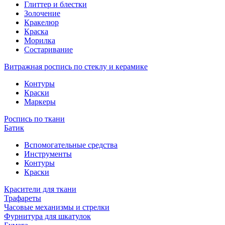
Глиттер и блестки
Золочение
Кракелюр
Краска
Морилка
Состаривание
Витражная роспись по стеклу и керамике
Контуры
Краски
Маркеры
Роспись по ткани
Батик
Вспомогательные средства
Инструменты
Контуры
Краски
Красители для ткани
Трафареты
Часовые механизмы и стрелки
Фурнитура для шкатулок