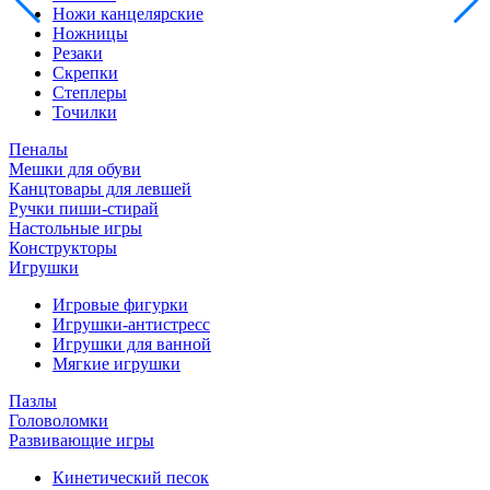
Ножи канцелярские
Ножницы
Резаки
Скрепки
Степлеры
Точилки
Пеналы
Мешки для обуви
Канцтовары для левшей
Ручки пиши-стирай
Настольные игры
Конструкторы
Игрушки
Игровые фигурки
Игрушки-антистресс
Игрушки для ванной
Мягкие игрушки
Пазлы
Головоломки
Развивающие игры
Кинетический песок