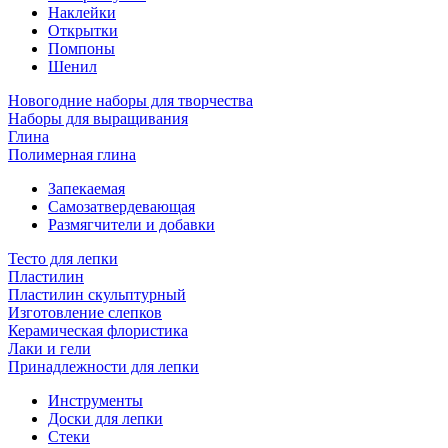
Наклейки
Открытки
Помпоны
Шенил
Новогодние наборы для творчества
Наборы для выращивания
Глина
Полимерная глина
Запекаемая
Самозатвердевающая
Размягчители и добавки
Тесто для лепки
Пластилин
Пластилин скульптурный
Изготовление слепков
Керамическая флористика
Лаки и гели
Принадлежности для лепки
Инструменты
Доски для лепки
Стеки