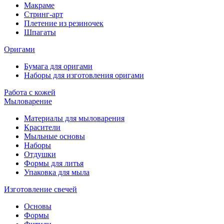
Макраме
Стринг-арт
Плетение из резиночек
Шпагаты
Оригами
Бумага для оригами
Наборы для изготовления оригами
Работа с кожей
Мыловарение
Материалы для мыловарения
Красители
Мыльные основы
Наборы
Отдушки
Формы для литья
Упаковка для мыла
Изготовление свечей
Основы
Формы