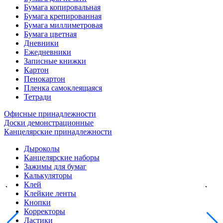
Бумага копировальная
Бумага крепированная
Бумага миллиметровая
Бумага цветная
Дневники
Ежедневники
Записные книжки
Картон
Пенокартон
Пленка самоклеящаяся
Тетради
Офисные принадлежности
Доски демонстрационные
Канцелярские принадлежности
Дыроколы
Канцелярские наборы
Зажимы для бумаг
Калькуляторы
Клей
Клейкие ленты
Кнопки
Корректоры
Ластики