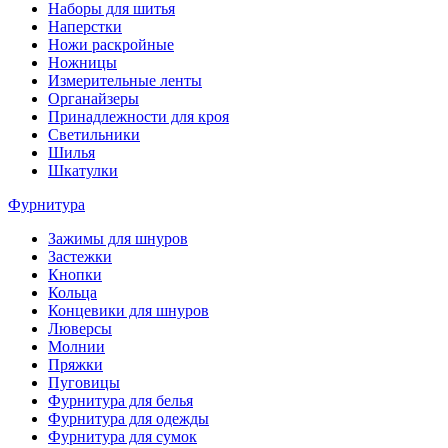
Наборы для шитья
Наперстки
Ножи раскройные
Ножницы
Измерительные ленты
Органайзеры
Принадлежности для кроя
Светильники
Шилья
Шкатулки
Фурнитура
Зажимы для шнуров
Застежки
Кнопки
Кольца
Концевики для шнуров
Люверсы
Молнии
Пряжки
Пуговицы
Фурнитура для белья
Фурнитура для одежды
Фурнитура для сумок