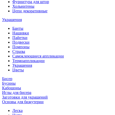
Фурнитура для штор
Хольнитены
Цепи декоративные
Украшения
Банты
Нашивки
Пайетки
Подвески
Помпоны
Стразы
Самоклеющиеся аппликации
Термоаппликации
Украшения
Цветы
Бисер
Бусины
Кабошоны
Иглы для бисера
Заготовки для украшений
Основы для бижутерии
Леска