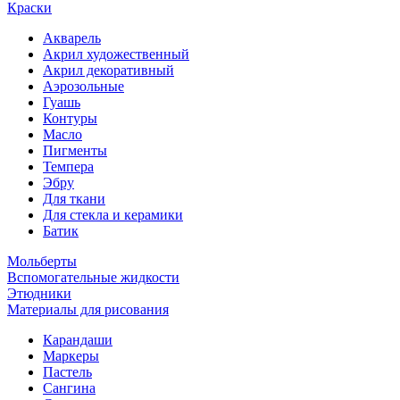
Краски
Акварель
Акрил художественный
Акрил декоративный
Аэрозольные
Гуашь
Контуры
Масло
Пигменты
Темпера
Эбру
Для ткани
Для стекла и керамики
Батик
Мольберты
Вспомогательные жидкости
Этюдники
Материалы для рисования
Карандаши
Маркеры
Пастель
Сангина