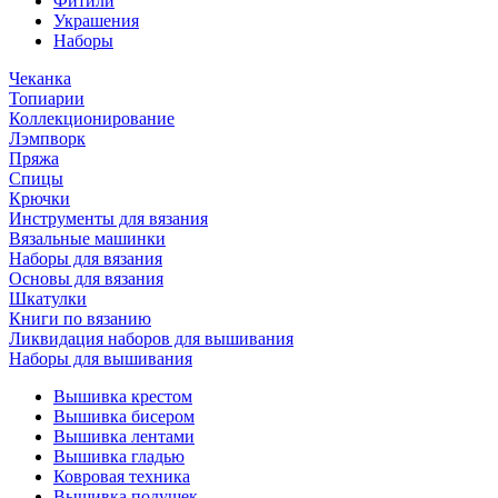
Фитили
Украшения
Наборы
Чеканка
Топиарии
Коллекционирование
Лэмпворк
Пряжа
Спицы
Крючки
Инструменты для вязания
Вязальные машинки
Наборы для вязания
Основы для вязания
Шкатулки
Книги по вязанию
Ликвидация наборов для вышивания
Наборы для вышивания
Вышивка крестом
Вышивка бисером
Вышивка лентами
Вышивка гладью
Ковровая техника
Вышивка подушек