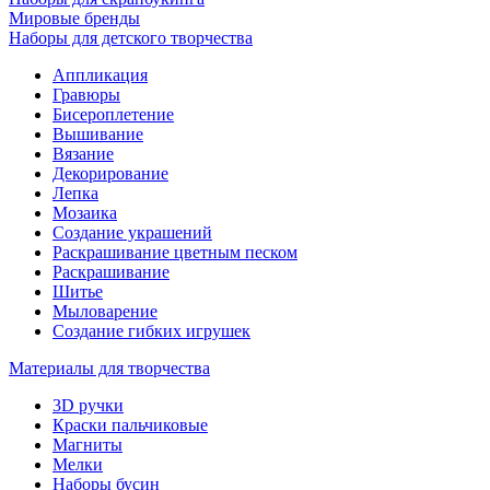
Мировые бренды
Наборы для детского творчества
Аппликация
Гравюры
Бисероплетение
Вышивание
Вязание
Декорирование
Лепка
Мозаика
Создание украшений
Раскрашивание цветным песком
Раскрашивание
Шитье
Мыловарение
Создание гибких игрушек
Материалы для творчества
3D ручки
Краски пальчиковые
Магниты
Мелки
Наборы бусин