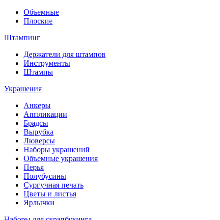
Объемные
Плоские
Штампинг
Держатели для штампов
Инструменты
Штампы
Украшения
Анкеры
Аппликации
Брадсы
Вырубка
Люверсы
Наборы украшений
Объемные украшения
Перья
Полубусины
Сургучная печать
Цветы и листья
Ярлычки
Наборы для скрапбукинга