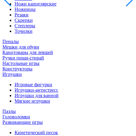
Ножи канцелярские
Ножницы
Резаки
Скрепки
Степлеры
Точилки
Пеналы
Мешки для обуви
Канцтовары для левшей
Ручки пиши-стирай
Настольные игры
Конструкторы
Игрушки
Игровые фигурки
Игрушки-антистресс
Игрушки для ванной
Мягкие игрушки
Пазлы
Головоломки
Развивающие игры
Кинетический песок