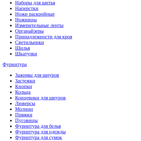
Наборы для шитья
Наперстки
Ножи раскройные
Ножницы
Измерительные ленты
Органайзеры
Принадлежности для кроя
Светильники
Шилья
Шкатулки
Фурнитура
Зажимы для шнуров
Застежки
Кнопки
Кольца
Концевики для шнуров
Люверсы
Молнии
Пряжки
Пуговицы
Фурнитура для белья
Фурнитура для одежды
Фурнитура для сумок