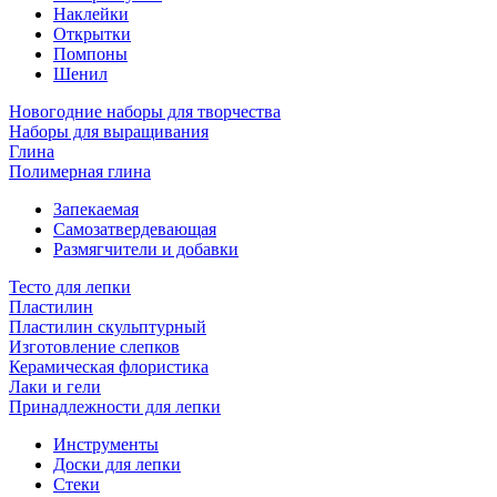
Наклейки
Открытки
Помпоны
Шенил
Новогодние наборы для творчества
Наборы для выращивания
Глина
Полимерная глина
Запекаемая
Самозатвердевающая
Размягчители и добавки
Тесто для лепки
Пластилин
Пластилин скульптурный
Изготовление слепков
Керамическая флористика
Лаки и гели
Принадлежности для лепки
Инструменты
Доски для лепки
Стеки