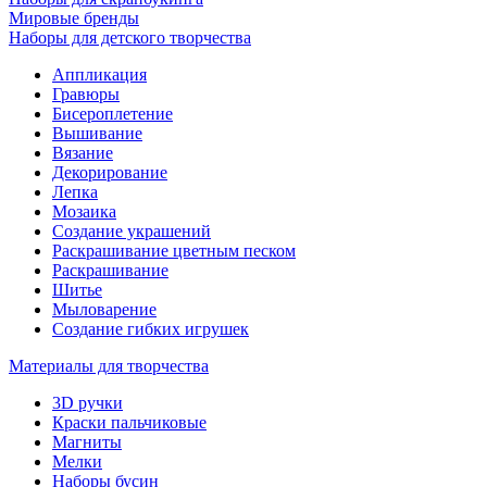
Мировые бренды
Наборы для детского творчества
Аппликация
Гравюры
Бисероплетение
Вышивание
Вязание
Декорирование
Лепка
Мозаика
Создание украшений
Раскрашивание цветным песком
Раскрашивание
Шитье
Мыловарение
Создание гибких игрушек
Материалы для творчества
3D ручки
Краски пальчиковые
Магниты
Мелки
Наборы бусин