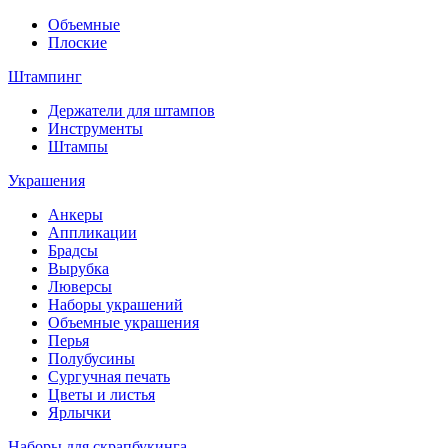
Объемные
Плоские
Штампинг
Держатели для штампов
Инструменты
Штампы
Украшения
Анкеры
Аппликации
Брадсы
Вырубка
Люверсы
Наборы украшений
Объемные украшения
Перья
Полубусины
Сургучная печать
Цветы и листья
Ярлычки
Наборы для скрапбукинга