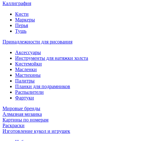
Каллиграфия
Кисти
Маркеры
Перья
Тушь
Принадлежности для рисования
Аксессуары
Инструменты для натяжки холста
Кистемойки
Масленки
Мастихины
Палитры
Планки для подрамников
Распылители
Фартуки
Мировые бренды
Алмазная мозаика
Картины по номерам
Раскраски
Изготовление кукол и игрушек