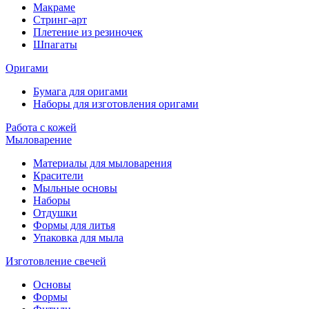
Макраме
Стринг-арт
Плетение из резиночек
Шпагаты
Оригами
Бумага для оригами
Наборы для изготовления оригами
Работа с кожей
Мыловарение
Материалы для мыловарения
Красители
Мыльные основы
Наборы
Отдушки
Формы для литья
Упаковка для мыла
Изготовление свечей
Основы
Формы