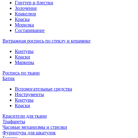
Глиттер и блестки
Золочение
Кракелюр
Краска
Морилка
Состаривание
Витражная роспись по стеклу и керамике
Контуры
Краски
Маркеры
Роспись по ткани
Батик
Вспомогательные средства
Инструменты
Контуры
Краски
Красители для ткани
Трафареты
Часовые механизмы и стрелки
Фурнитура для шкатулок