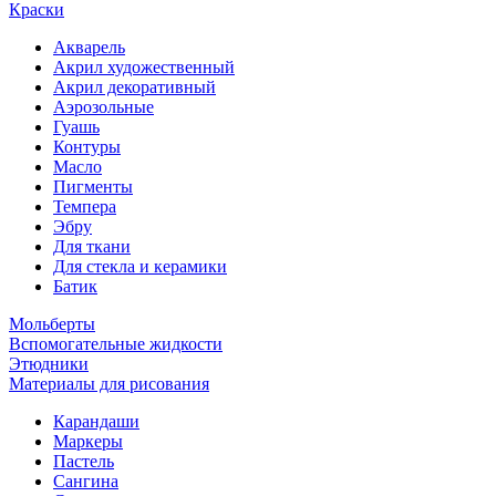
Краски
Акварель
Акрил художественный
Акрил декоративный
Аэрозольные
Гуашь
Контуры
Масло
Пигменты
Темпера
Эбру
Для ткани
Для стекла и керамики
Батик
Мольберты
Вспомогательные жидкости
Этюдники
Материалы для рисования
Карандаши
Маркеры
Пастель
Сангина