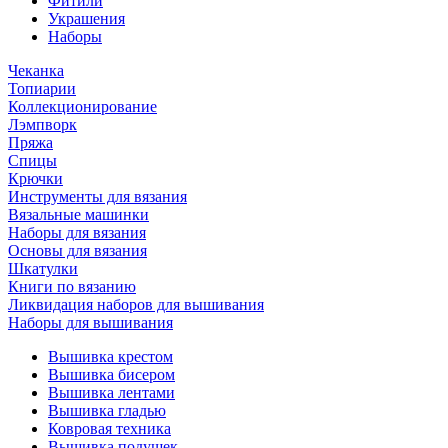
Фитили
Украшения
Наборы
Чеканка
Топиарии
Коллекционирование
Лэмпворк
Пряжа
Спицы
Крючки
Инструменты для вязания
Вязальные машинки
Наборы для вязания
Основы для вязания
Шкатулки
Книги по вязанию
Ликвидация наборов для вышивания
Наборы для вышивания
Вышивка крестом
Вышивка бисером
Вышивка лентами
Вышивка гладью
Ковровая техника
Вышивка подушек