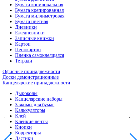
Бумага копировальная
Бумага крепированная
Бумага миллиметровая
Бумага цветная
Дневники
Ежедневники
Записные книжки
Картон
Пенокартон
Пленка самоклеящаяся
Тетради
Офисные принадлежности
Доски демонстрационные
Канцелярские принадлежности
Дыроколы
Канцелярские наборы
Зажимы для бумаг
Калькуляторы
Клей
Клейкие ленты
Кнопки
Корректоры
Ластики