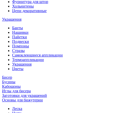
Фурнитура для штор
Хольнитены
Цепи декоративные
Украшения
Банты
Нашивки
Пайетки
Подвески
Помпоны
Стразы
Самоклеющиеся аппликации
Термоаппликации
Украшения
Цветы
Бисер
Бусины
Кабошоны
Иглы для бисера
Заготовки для украшений
Основы для бижутерии
Леска