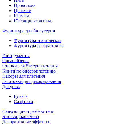
Нити
Проволока
Цепочки
Шнуры
Ювелирные ленты
Фурнитура для бижутерии
Фурнитура техническая
Фурнитура декоративная
Инструменты
Органайзеры
Станки для бисероплетения
Книги по бисероплетению
Наборы для плетения
Заготовки для декорирования
Декупаж
Бумага
Салфетки
Связующие и разбавители
Эпоксидная смола
Декоративные эффекты