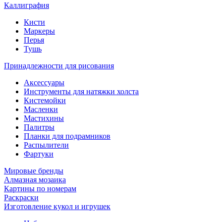
Каллиграфия
Кисти
Маркеры
Перья
Тушь
Принадлежности для рисования
Аксессуары
Инструменты для натяжки холста
Кистемойки
Масленки
Мастихины
Палитры
Планки для подрамников
Распылители
Фартуки
Мировые бренды
Алмазная мозаика
Картины по номерам
Раскраски
Изготовление кукол и игрушек