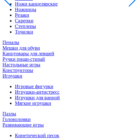
Ножи канцелярские
Ножницы
Резаки
Скрепки
Степлеры
Точилки
Пеналы
Мешки для обуви
Канцтовары для левшей
Ручки пиши-стирай
Настольные игры
Конструкторы
Игрушки
Игровые фигурки
Игрушки-антистресс
Игрушки для ванной
Мягкие игрушки
Пазлы
Головоломки
Развивающие игры
Кинетический песок