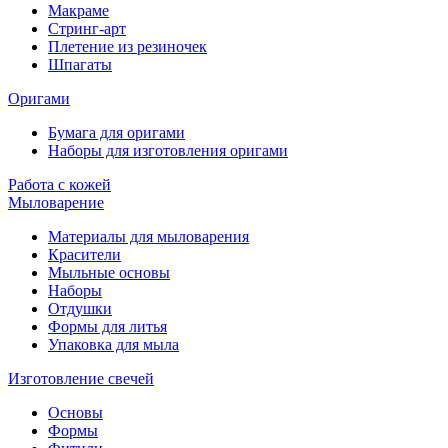
Макраме
Стринг-арт
Плетение из резиночек
Шпагаты
Оригами
Бумага для оригами
Наборы для изготовления оригами
Работа с кожей
Мыловарение
Материалы для мыловарения
Красители
Мыльные основы
Наборы
Отдушки
Формы для литья
Упаковка для мыла
Изготовление свечей
Основы
Формы