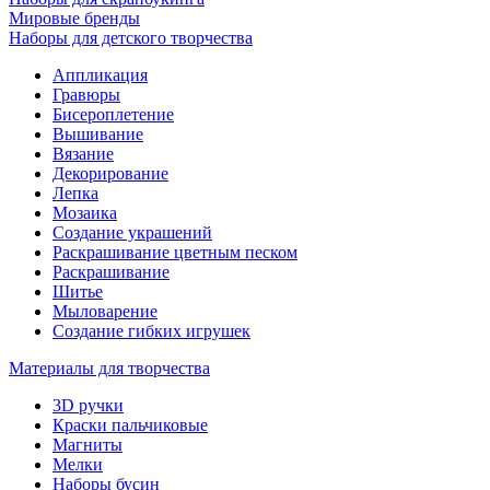
Мировые бренды
Наборы для детского творчества
Аппликация
Гравюры
Бисероплетение
Вышивание
Вязание
Декорирование
Лепка
Мозаика
Создание украшений
Раскрашивание цветным песком
Раскрашивание
Шитье
Мыловарение
Создание гибких игрушек
Материалы для творчества
3D ручки
Краски пальчиковые
Магниты
Мелки
Наборы бусин