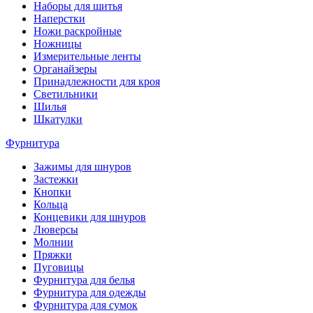
Наборы для шитья
Наперстки
Ножи раскройные
Ножницы
Измерительные ленты
Органайзеры
Принадлежности для кроя
Светильники
Шилья
Шкатулки
Фурнитура
Зажимы для шнуров
Застежки
Кнопки
Кольца
Концевики для шнуров
Люверсы
Молнии
Пряжки
Пуговицы
Фурнитура для белья
Фурнитура для одежды
Фурнитура для сумок