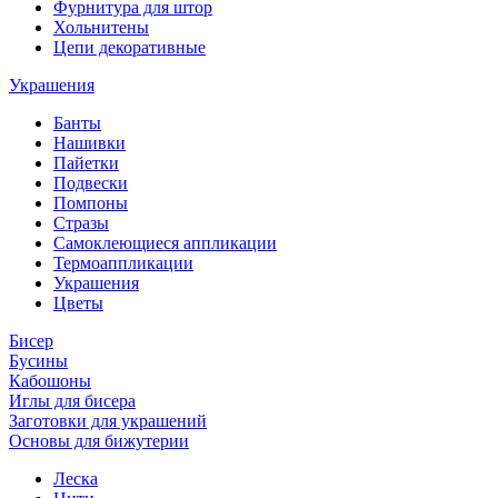
Фурнитура для штор
Хольнитены
Цепи декоративные
Украшения
Банты
Нашивки
Пайетки
Подвески
Помпоны
Стразы
Самоклеющиеся аппликации
Термоаппликации
Украшения
Цветы
Бисер
Бусины
Кабошоны
Иглы для бисера
Заготовки для украшений
Основы для бижутерии
Леска