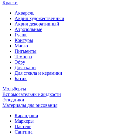
Краски
Акварель
Акрил художественный
Акрил декоративный
Аэрозольные
Гуашь
Контуры
Масло
Пигменты
Темпера
Эбру
Для ткани
Для стекла и керамики
Батик
Мольберты
Вспомогательные жидкости
Этюдники
Материалы для рисования
Карандаши
Маркеры
Пастель
Сангина