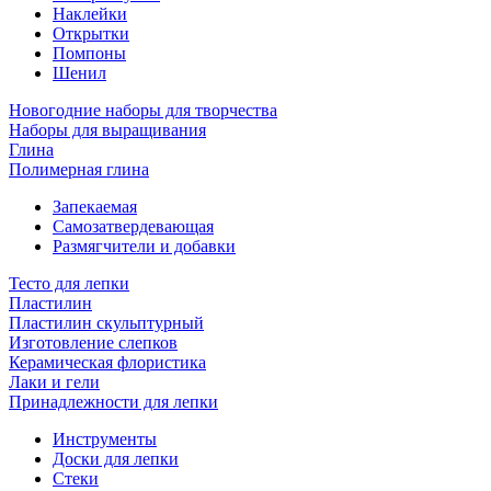
Наклейки
Открытки
Помпоны
Шенил
Новогодние наборы для творчества
Наборы для выращивания
Глина
Полимерная глина
Запекаемая
Самозатвердевающая
Размягчители и добавки
Тесто для лепки
Пластилин
Пластилин скульптурный
Изготовление слепков
Керамическая флористика
Лаки и гели
Принадлежности для лепки
Инструменты
Доски для лепки
Стеки