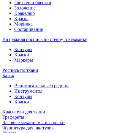
Глиттер и блестки
Золочение
Кракелюр
Краска
Морилка
Состаривание
Витражная роспись по стеклу и керамике
Контуры
Краски
Маркеры
Роспись по ткани
Батик
Вспомогательные средства
Инструменты
Контуры
Краски
Красители для ткани
Трафареты
Часовые механизмы и стрелки
Фурнитура для шкатулок