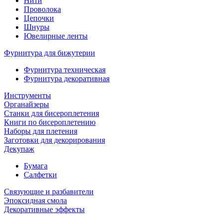
Нити
Проволока
Цепочки
Шнуры
Ювелирные ленты
Фурнитура для бижутерии
Фурнитура техническая
Фурнитура декоративная
Инструменты
Органайзеры
Станки для бисероплетения
Книги по бисероплетению
Наборы для плетения
Заготовки для декорирования
Декупаж
Бумага
Салфетки
Связующие и разбавители
Эпоксидная смола
Декоративные эффекты