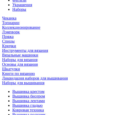
Фитили
Украшения
Наборы
Чеканка
Топиарии
Коллекционирование
Лэмпворк
Пряжа
Спицы
Крючки
Инструменты для вязания
Вязальные машинки
Наборы для вязания
Основы для вязания
Шкатулки
Книги по вязанию
Ликвидация наборов для вышивания
Наборы для вышивания
Вышивка крестом
Вышивка бисером
Вышивка лентами
Вышивка гладью
Ковровая техника
Вышивка подушек