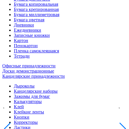
Бумага копировальная
Бумага крепированная
Бумага миллиметровая
Бумага цветная
Дневники
Ежедневники
Записные книжки
Картон
Пенокартон
Пленка самоклеящаяся
Тетради
Офисные принадлежности
Доски демонстрационные
Канцелярские принадлежности
Дыроколы
Канцелярские наборы
Зажимы для бумаг
Калькуляторы
Клей
Клейкие ленты
Кнопки
Корректоры
Ластики