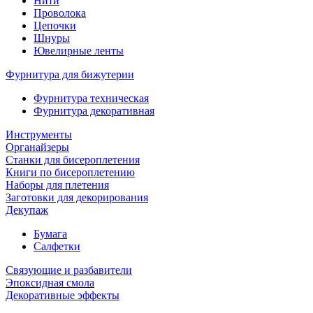
Нити
Проволока
Цепочки
Шнуры
Ювелирные ленты
Фурнитура для бижутерии
Фурнитура техническая
Фурнитура декоративная
Инструменты
Органайзеры
Станки для бисероплетения
Книги по бисероплетению
Наборы для плетения
Заготовки для декорирования
Декупаж
Бумага
Салфетки
Связующие и разбавители
Эпоксидная смола
Декоративные эффекты