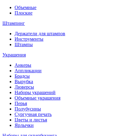
Объемные
Плоские
Штампинг
Держатели для штампов
Инструменты
Штампы
Украшения
Анкеры
Аппликации
Брадсы
Вырубка
Люверсы
Наборы украшений
Объемные украшения
Перья
Полубусины
Сургучная печать
Цветы и листья
Ярлычки
Наборы для скрапбукинга