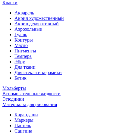
Краски
Акварель
Акрил художественный
Акрил декоративный
Аэрозольные
Гуашь
Контуры
Масло
Пигменты
Темпера
Эбру
Для ткани
Для стекла и керамики
Батик
Мольберты
Вспомогательные жидкости
Этюдники
Материалы для рисования
Карандаши
Маркеры
Пастель
Сангина