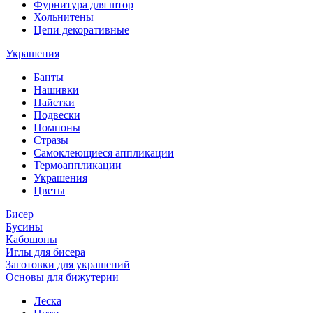
Фурнитура для штор
Хольнитены
Цепи декоративные
Украшения
Банты
Нашивки
Пайетки
Подвески
Помпоны
Стразы
Самоклеющиеся аппликации
Термоаппликации
Украшения
Цветы
Бисер
Бусины
Кабошоны
Иглы для бисера
Заготовки для украшений
Основы для бижутерии
Леска