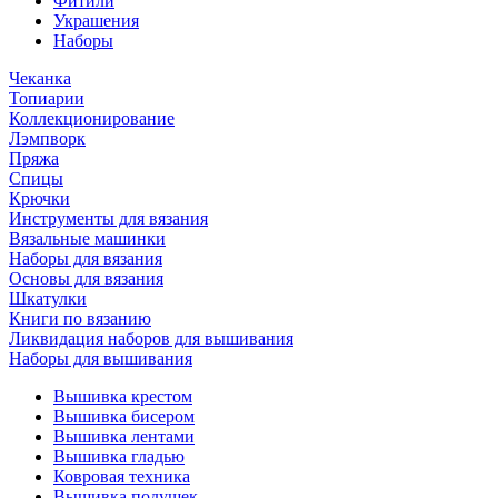
Фитили
Украшения
Наборы
Чеканка
Топиарии
Коллекционирование
Лэмпворк
Пряжа
Спицы
Крючки
Инструменты для вязания
Вязальные машинки
Наборы для вязания
Основы для вязания
Шкатулки
Книги по вязанию
Ликвидация наборов для вышивания
Наборы для вышивания
Вышивка крестом
Вышивка бисером
Вышивка лентами
Вышивка гладью
Ковровая техника
Вышивка подушек