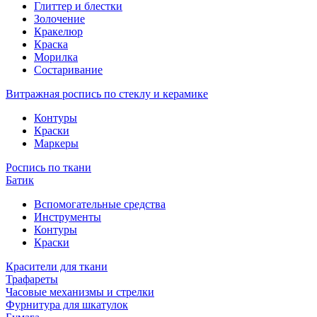
Глиттер и блестки
Золочение
Кракелюр
Краска
Морилка
Состаривание
Витражная роспись по стеклу и керамике
Контуры
Краски
Маркеры
Роспись по ткани
Батик
Вспомогательные средства
Инструменты
Контуры
Краски
Красители для ткани
Трафареты
Часовые механизмы и стрелки
Фурнитура для шкатулок