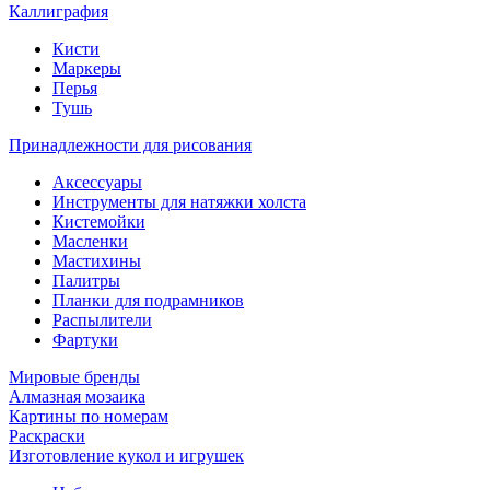
Каллиграфия
Кисти
Маркеры
Перья
Тушь
Принадлежности для рисования
Аксессуары
Инструменты для натяжки холста
Кистемойки
Масленки
Мастихины
Палитры
Планки для подрамников
Распылители
Фартуки
Мировые бренды
Алмазная мозаика
Картины по номерам
Раскраски
Изготовление кукол и игрушек