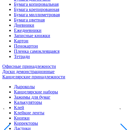
Бумага копировальная
Бумага крепированная
Бумага миллиметровая
Бумага цветная
Дневники
Ежедневники
Записные книжки
Картон
Пенокартон
Пленка самоклеящаяся
Тетради
Офисные принадлежности
Доски демонстрационные
Канцелярские принадлежности
Дыроколы
Канцелярские наборы
Зажимы для бумаг
Калькуляторы
Клей
Клейкие ленты
Кнопки
Корректоры
Ластики