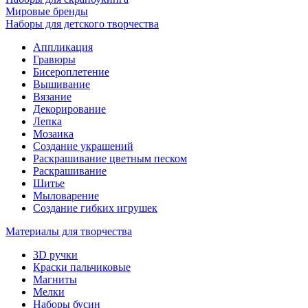
Мировые бренды
Наборы для детского творчества
Аппликация
Гравюры
Бисероплетение
Вышивание
Вязание
Декорирование
Лепка
Мозаика
Создание украшений
Раскрашивание цветным песком
Раскрашивание
Шитье
Мыловарение
Создание гибких игрушек
Материалы для творчества
3D ручки
Краски пальчиковые
Магниты
Мелки
Наборы бусин