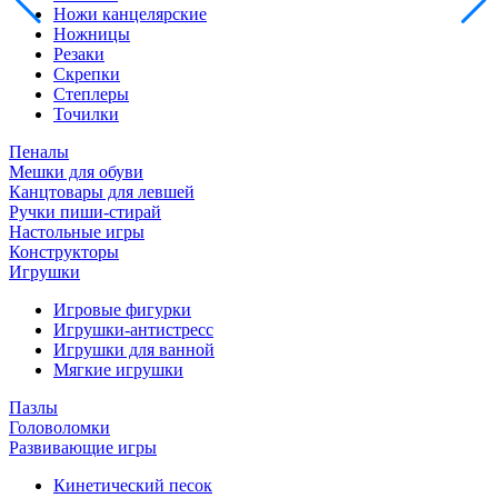
Ножи канцелярские
Ножницы
Резаки
Скрепки
Степлеры
Точилки
Пеналы
Мешки для обуви
Канцтовары для левшей
Ручки пиши-стирай
Настольные игры
Конструкторы
Игрушки
Игровые фигурки
Игрушки-антистресс
Игрушки для ванной
Мягкие игрушки
Пазлы
Головоломки
Развивающие игры
Кинетический песок