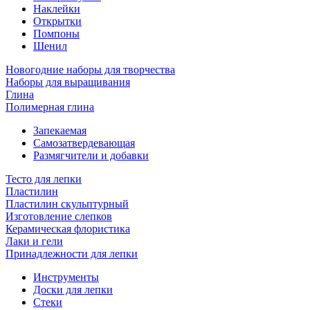
Наклейки
Открытки
Помпоны
Шенил
Новогодние наборы для творчества
Наборы для выращивания
Глина
Полимерная глина
Запекаемая
Самозатвердевающая
Размягчители и добавки
Тесто для лепки
Пластилин
Пластилин скульптурный
Изготовление слепков
Керамическая флористика
Лаки и гели
Принадлежности для лепки
Инструменты
Доски для лепки
Стеки