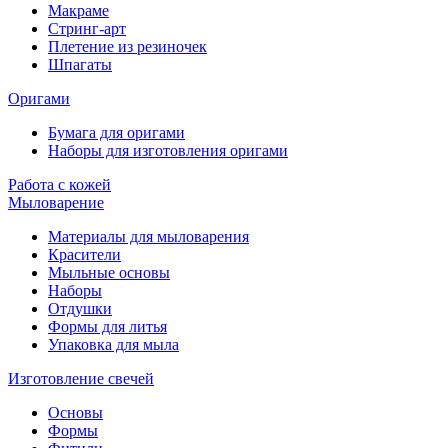
Макраме
Стринг-арт
Плетение из резиночек
Шпагаты
Оригами
Бумага для оригами
Наборы для изготовления оригами
Работа с кожей
Мыловарение
Материалы для мыловарения
Красители
Мыльные основы
Наборы
Отдушки
Формы для литья
Упаковка для мыла
Изготовление свечей
Основы
Формы