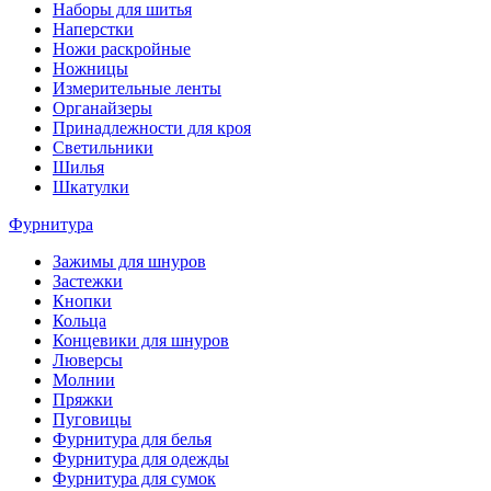
Наборы для шитья
Наперстки
Ножи раскройные
Ножницы
Измерительные ленты
Органайзеры
Принадлежности для кроя
Светильники
Шилья
Шкатулки
Фурнитура
Зажимы для шнуров
Застежки
Кнопки
Кольца
Концевики для шнуров
Люверсы
Молнии
Пряжки
Пуговицы
Фурнитура для белья
Фурнитура для одежды
Фурнитура для сумок