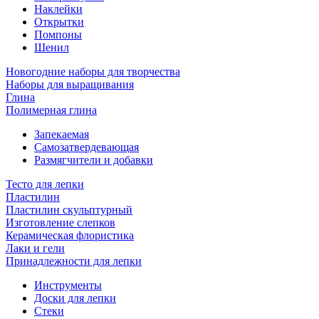
Наклейки
Открытки
Помпоны
Шенил
Новогодние наборы для творчества
Наборы для выращивания
Глина
Полимерная глина
Запекаемая
Самозатвердевающая
Размягчители и добавки
Тесто для лепки
Пластилин
Пластилин скульптурный
Изготовление слепков
Керамическая флористика
Лаки и гели
Принадлежности для лепки
Инструменты
Доски для лепки
Стеки