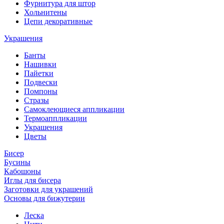
Фурнитура для штор
Хольнитены
Цепи декоративные
Украшения
Банты
Нашивки
Пайетки
Подвески
Помпоны
Стразы
Самоклеющиеся аппликации
Термоаппликации
Украшения
Цветы
Бисер
Бусины
Кабошоны
Иглы для бисера
Заготовки для украшений
Основы для бижутерии
Леска