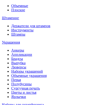
Объемные
Плоские
Штампинг
Держатели для штампов
Инструменты
Штампы
Украшения
Анкеры
Аппликации
Брадсы
Вырубка
Люверсы
Наборы украшений
Объемные украшения
Перья
Полубусины
Сургучная печать
Цветы и листья
Ярлычки
Наборы для скрапбукинга