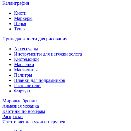
Каллиграфия
Кисти
Маркеры
Перья
Тушь
Принадлежности для рисования
Аксессуары
Инструменты для натяжки холста
Кистемойки
Масленки
Мастихины
Палитры
Планки для подрамников
Распылители
Фартуки
Мировые бренды
Алмазная мозаика
Картины по номерам
Раскраски
Изготовление кукол и игрушек