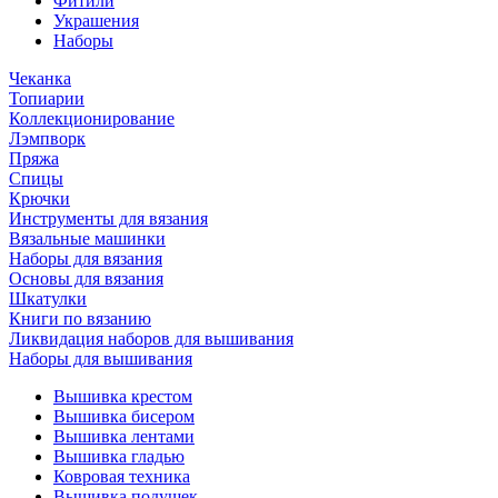
Фитили
Украшения
Наборы
Чеканка
Топиарии
Коллекционирование
Лэмпворк
Пряжа
Спицы
Крючки
Инструменты для вязания
Вязальные машинки
Наборы для вязания
Основы для вязания
Шкатулки
Книги по вязанию
Ликвидация наборов для вышивания
Наборы для вышивания
Вышивка крестом
Вышивка бисером
Вышивка лентами
Вышивка гладью
Ковровая техника
Вышивка подушек