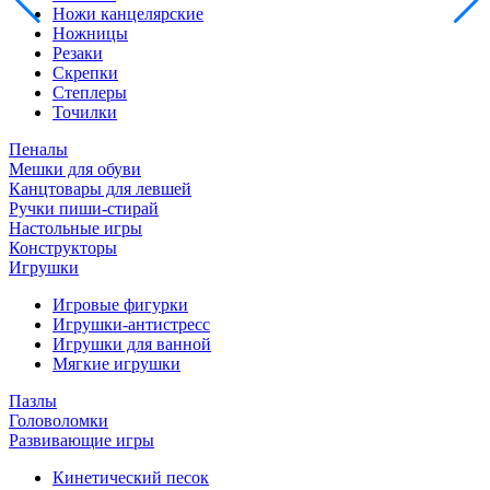
Ножи канцелярские
Ножницы
Резаки
Скрепки
Степлеры
Точилки
Пеналы
Мешки для обуви
Канцтовары для левшей
Ручки пиши-стирай
Настольные игры
Конструкторы
Игрушки
Игровые фигурки
Игрушки-антистресс
Игрушки для ванной
Мягкие игрушки
Пазлы
Головоломки
Развивающие игры
Кинетический песок