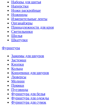
Наборы для шитья
Наперстки
Ножи раскройные
Ножницы
Измерительные ленты
Органайзеры
Принадлежности для кроя
Светильники
Шилья
Шкатулки
Фурнитура
Зажимы для шнуров
Застежки
Кнопки
Кольца
Концевики для шнуров
Люверсы
Молнии
Пряжки
Пуговицы
Фурнитура для белья
Фурнитура для одежды
Фурнитура для сумок