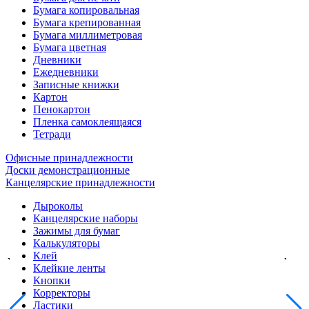
Бумага копировальная
Бумага крепированная
Бумага миллиметровая
Бумага цветная
Дневники
Ежедневники
Записные книжки
Картон
Пенокартон
Пленка самоклеящаяся
Тетради
Офисные принадлежности
Доски демонстрационные
Канцелярские принадлежности
Дыроколы
Канцелярские наборы
Зажимы для бумаг
Калькуляторы
Клей
Клейкие ленты
Кнопки
Корректоры
Ластики