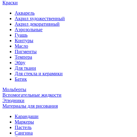
Краски
Акварель
Акрил художественный
Акрил декоративный
Аэрозольные
Гуашь
Контуры
Масло
Пигменты
Темпера
Эбру
Для ткани
Для стекла и керамики
Батик
Мольберты
Вспомогательные жидкости
Этюдники
Материалы для рисования
Карандаши
Маркеры
Пастель
Сангина