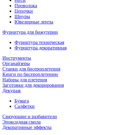
Нити
Проволока
Цепочки
Шнуры
Ювелирные ленты
Фурнитура для бижутерии
Фурнитура техническая
Фурнитура декоративная
Инструменты
Органайзеры
Станки для бисероплетения
Книги по бисероплетению
Наборы для плетения
Заготовки для декорирования
Декупаж
Бумага
Салфетки
Связующие и разбавители
Эпоксидная смола
Декоративные эффекты