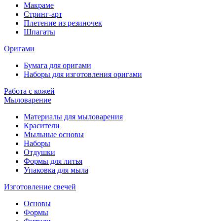
Макраме
Стринг-арт
Плетение из резиночек
Шпагаты
Оригами
Бумага для оригами
Наборы для изготовления оригами
Работа с кожей
Мыловарение
Материалы для мыловарения
Красители
Мыльные основы
Наборы
Отдушки
Формы для литья
Упаковка для мыла
Изготовление свечей
Основы
Формы