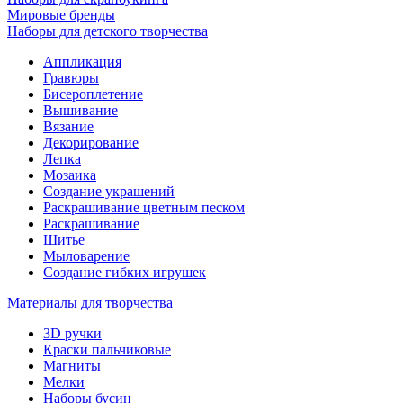
Мировые бренды
Наборы для детского творчества
Аппликация
Гравюры
Бисероплетение
Вышивание
Вязание
Декорирование
Лепка
Мозаика
Создание украшений
Раскрашивание цветным песком
Раскрашивание
Шитье
Мыловарение
Создание гибких игрушек
Материалы для творчества
3D ручки
Краски пальчиковые
Магниты
Мелки
Наборы бусин