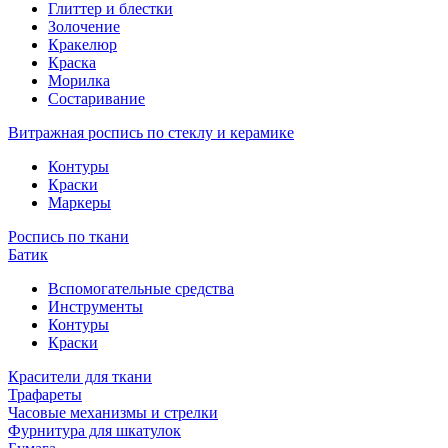
Глиттер и блестки
Золочение
Кракелюр
Краска
Морилка
Состаривание
Витражная роспись по стеклу и керамике
Контуры
Краски
Маркеры
Роспись по ткани
Батик
Вспомогательные средства
Инструменты
Контуры
Краски
Красители для ткани
Трафареты
Часовые механизмы и стрелки
Фурнитура для шкатулок