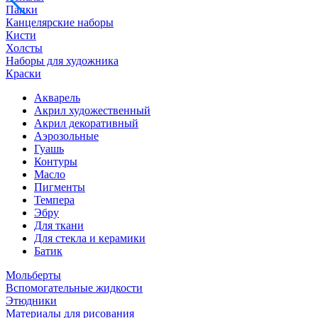
Папки
Канцелярские наборы
Кисти
Холсты
Наборы для художника
Краски
Акварель
Акрил художественный
Акрил декоративный
Аэрозольные
Гуашь
Контуры
Масло
Пигменты
Темпера
Эбру
Для ткани
Для стекла и керамики
Батик
Мольберты
Вспомогательные жидкости
Этюдники
Материалы для рисования