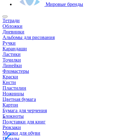
Мировые бренды
Тетради
Обложки
Дневники
Альбомы для рисования
Ручки
Карандаши
Ластики
Точилки
Линейки
Фломастеры
Краски
Кисти
Пластилин
Ножницы
Цветная бумага
Картон
Бумага для черчения
Блокноты
Подставки для книг
Рюкзаки
Мешки для обуви
Пеналы