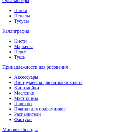
Органайзеры
Папки
Пеналы
Тубусы
Каллиграфия
Кисти
Маркеры
Перья
Тушь
Принадлежности для рисования
Аксессуары
Инструменты для натяжки холста
Кистемойки
Масленки
Мастихины
Палитры
Планки для подрамников
Распылители
Фартуки
Мировые бренды