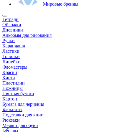
Мировые бренды
Тетради
Обложки
Дневники
Альбомы для рисования
Ручки
Карандаши
Ластики
Точилки
Линейки
Фломастеры
Краски
Кисти
Пластилин
Ножницы
Цветная бумага
Картон
Бумага для черчения
Блокноты
Подставки для книг
Рюкзаки
Мешки для обуви
Пеналы