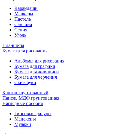
Карандаши
Маркеры
Пастель
Сангина
Сепия
Уголь
Планшеты
Бумага для рисования
Альбомы для рисования
Бумага для графики
Бумага для живописи
Бумага для черчения
Скетчбуки
Картон грунтованный
Панель МДФ грунтованная
Наглядные пособия
Гипсовые фигуры
Манекены
Муляжи