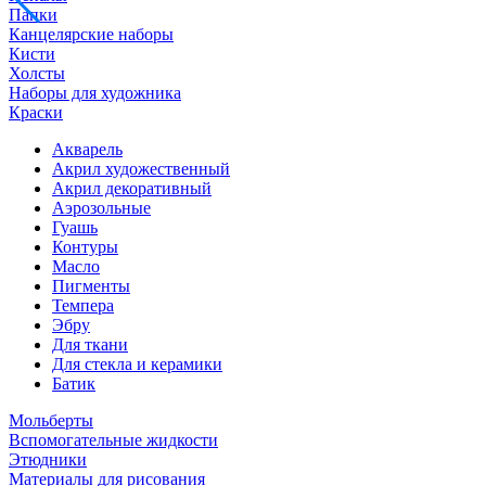
Папки
Канцелярские наборы
Кисти
Холсты
Наборы для художника
Краски
Акварель
Акрил художественный
Акрил декоративный
Аэрозольные
Гуашь
Контуры
Масло
Пигменты
Темпера
Эбру
Для ткани
Для стекла и керамики
Батик
Мольберты
Вспомогательные жидкости
Этюдники
Материалы для рисования