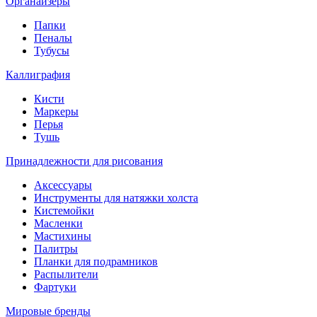
Органайзеры
Папки
Пеналы
Тубусы
Каллиграфия
Кисти
Маркеры
Перья
Тушь
Принадлежности для рисования
Аксессуары
Инструменты для натяжки холста
Кистемойки
Масленки
Мастихины
Палитры
Планки для подрамников
Распылители
Фартуки
Мировые бренды