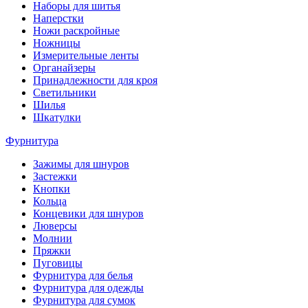
Наборы для шитья
Наперстки
Ножи раскройные
Ножницы
Измерительные ленты
Органайзеры
Принадлежности для кроя
Светильники
Шилья
Шкатулки
Фурнитура
Зажимы для шнуров
Застежки
Кнопки
Кольца
Концевики для шнуров
Люверсы
Молнии
Пряжки
Пуговицы
Фурнитура для белья
Фурнитура для одежды
Фурнитура для сумок