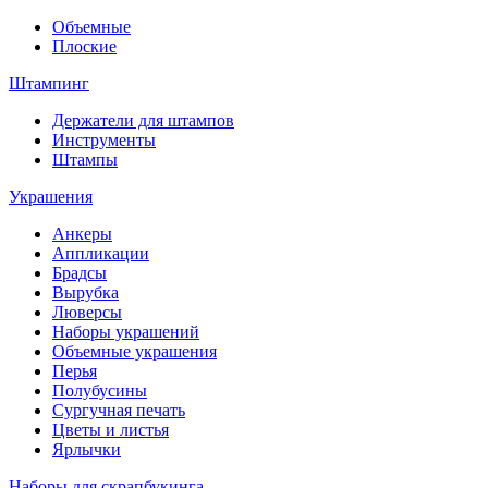
Объемные
Плоские
Штампинг
Держатели для штампов
Инструменты
Штампы
Украшения
Анкеры
Аппликации
Брадсы
Вырубка
Люверсы
Наборы украшений
Объемные украшения
Перья
Полубусины
Сургучная печать
Цветы и листья
Ярлычки
Наборы для скрапбукинга