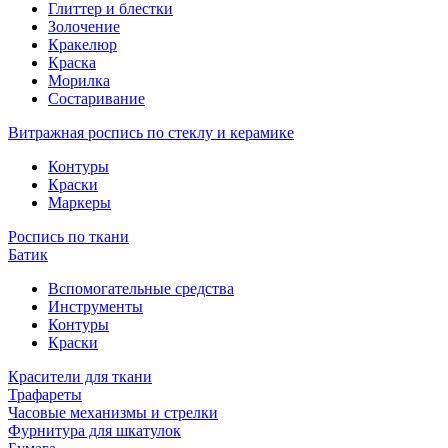
Глиттер и блестки
Золочение
Кракелюр
Краска
Морилка
Состаривание
Витражная роспись по стеклу и керамике
Контуры
Краски
Маркеры
Роспись по ткани
Батик
Вспомогательные средства
Инструменты
Контуры
Краски
Красители для ткани
Трафареты
Часовые механизмы и стрелки
Фурнитура для шкатулок