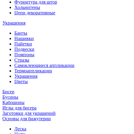
Фурнитура для штор
Хольнитены
Цепи декоративные
Украшения
Банты
Нашивки
Пайетки
Подвески
Помпоны
Стразы
Самоклеющиеся аппликации
Термоаппликации
Украшения
Цветы
Бисер
Бусины
Кабошоны
Иглы для бисера
Заготовки для украшений
Основы для бижутерии
Леска