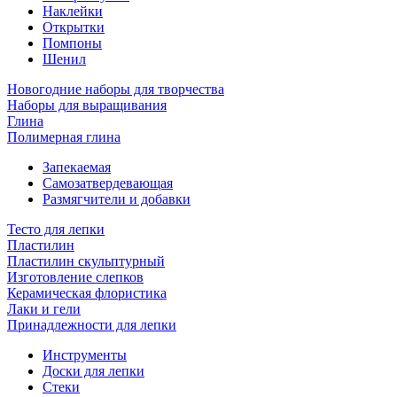
Наклейки
Открытки
Помпоны
Шенил
Новогодние наборы для творчества
Наборы для выращивания
Глина
Полимерная глина
Запекаемая
Самозатвердевающая
Размягчители и добавки
Тесто для лепки
Пластилин
Пластилин скульптурный
Изготовление слепков
Керамическая флористика
Лаки и гели
Принадлежности для лепки
Инструменты
Доски для лепки
Стеки