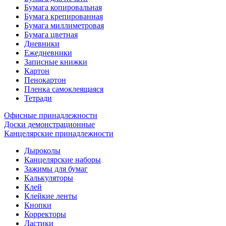
Бумага копировальная
Бумага крепированная
Бумага миллиметровая
Бумага цветная
Дневники
Ежедневники
Записные книжки
Картон
Пенокартон
Пленка самоклеящаяся
Тетради
Офисные принадлежности
Доски демонстрационные
Канцелярские принадлежности
Дыроколы
Канцелярские наборы
Зажимы для бумаг
Калькуляторы
Клей
Клейкие ленты
Кнопки
Корректоры
Ластики