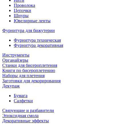
Нити
Проволока
Цепочки
Шнуры
Ювелирные ленты
Фурнитура для бижутерии
Фурнитура техническая
Фурнитура декоративная
Инструменты
Органайзеры
Станки для бисероплетения
Книги по бисероплетению
Наборы для плетения
Заготовки для декорирования
Декупаж
Бумага
Салфетки
Связующие и разбавители
Эпоксидная смола
Декоративные эффекты