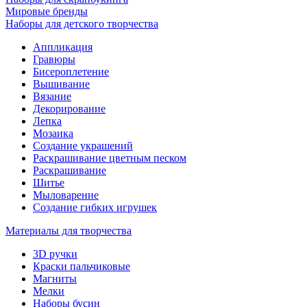
Мировые бренды
Наборы для детского творчества
Аппликация
Гравюры
Бисероплетение
Вышивание
Вязание
Декорирование
Лепка
Мозаика
Создание украшений
Раскрашивание цветным песком
Раскрашивание
Шитье
Мыловарение
Создание гибких игрушек
Материалы для творчества
3D ручки
Краски пальчиковые
Магниты
Мелки
Наборы бусин