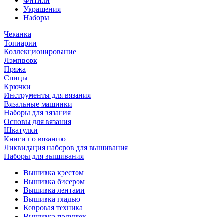
Фитили
Украшения
Наборы
Чеканка
Топиарии
Коллекционирование
Лэмпворк
Пряжа
Спицы
Крючки
Инструменты для вязания
Вязальные машинки
Наборы для вязания
Основы для вязания
Шкатулки
Книги по вязанию
Ликвидация наборов для вышивания
Наборы для вышивания
Вышивка крестом
Вышивка бисером
Вышивка лентами
Вышивка гладью
Ковровая техника
Вышивка подушек