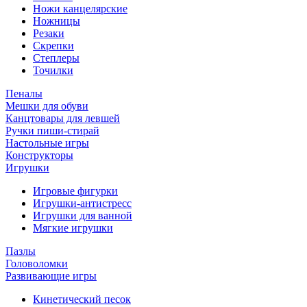
Ножи канцелярские
Ножницы
Резаки
Скрепки
Степлеры
Точилки
Пеналы
Мешки для обуви
Канцтовары для левшей
Ручки пиши-стирай
Настольные игры
Конструкторы
Игрушки
Игровые фигурки
Игрушки-антистресс
Игрушки для ванной
Мягкие игрушки
Пазлы
Головоломки
Развивающие игры
Кинетический песок