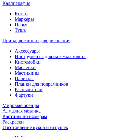
Каллиграфия
Кисти
Маркеры
Перья
Тушь
Принадлежности для рисования
Аксессуары
Инструменты для натяжки холста
Кистемойки
Масленки
Мастихины
Палитры
Планки для подрамников
Распылители
Фартуки
Мировые бренды
Алмазная мозаика
Картины по номерам
Раскраски
Изготовление кукол и игрушек