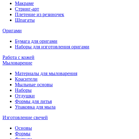
Макраме
Стринг-арт
Плетение из резиночек
Шпагаты
Оригами
Бумага для оригами
Наборы для изготовления оригами
Работа с кожей
Мыловарение
Материалы для мыловарения
Красители
Мыльные основы
Наборы
Отдушки
Формы для литья
Упаковка для мыла
Изготовление свечей
Основы
Формы