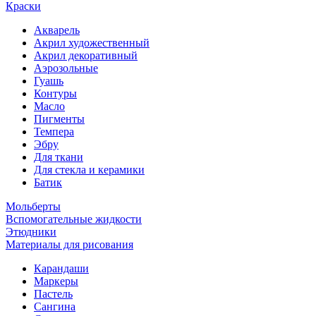
Краски
Акварель
Акрил художественный
Акрил декоративный
Аэрозольные
Гуашь
Контуры
Масло
Пигменты
Темпера
Эбру
Для ткани
Для стекла и керамики
Батик
Мольберты
Вспомогательные жидкости
Этюдники
Материалы для рисования
Карандаши
Маркеры
Пастель
Сангина