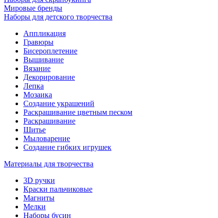
Мировые бренды
Наборы для детского творчества
Аппликация
Гравюры
Бисероплетение
Вышивание
Вязание
Декорирование
Лепка
Мозаика
Создание украшений
Раскрашивание цветным песком
Раскрашивание
Шитье
Мыловарение
Создание гибких игрушек
Материалы для творчества
3D ручки
Краски пальчиковые
Магниты
Мелки
Наборы бусин