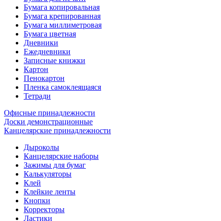
Бумага копировальная
Бумага крепированная
Бумага миллиметровая
Бумага цветная
Дневники
Ежедневники
Записные книжки
Картон
Пенокартон
Пленка самоклеящаяся
Тетради
Офисные принадлежности
Доски демонстрационные
Канцелярские принадлежности
Дыроколы
Канцелярские наборы
Зажимы для бумаг
Калькуляторы
Клей
Клейкие ленты
Кнопки
Корректоры
Ластики