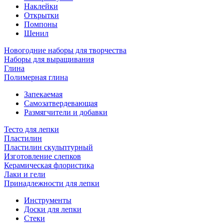
Наклейки
Открытки
Помпоны
Шенил
Новогодние наборы для творчества
Наборы для выращивания
Глина
Полимерная глина
Запекаемая
Самозатвердевающая
Размягчители и добавки
Тесто для лепки
Пластилин
Пластилин скульптурный
Изготовление слепков
Керамическая флористика
Лаки и гели
Принадлежности для лепки
Инструменты
Доски для лепки
Стеки