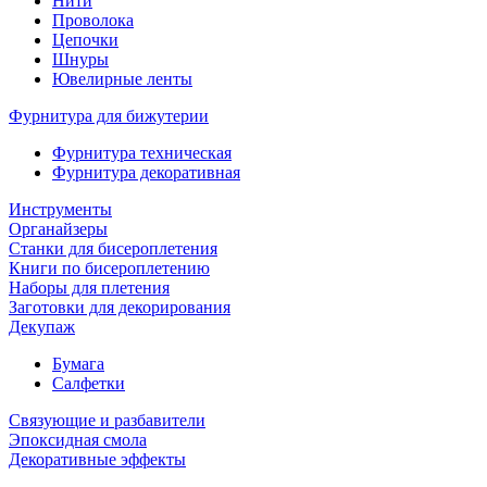
Нити
Проволока
Цепочки
Шнуры
Ювелирные ленты
Фурнитура для бижутерии
Фурнитура техническая
Фурнитура декоративная
Инструменты
Органайзеры
Станки для бисероплетения
Книги по бисероплетению
Наборы для плетения
Заготовки для декорирования
Декупаж
Бумага
Салфетки
Связующие и разбавители
Эпоксидная смола
Декоративные эффекты