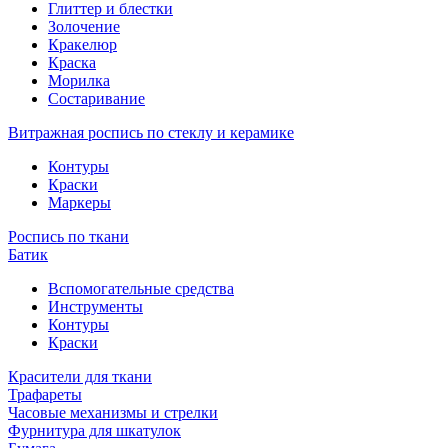
Глиттер и блестки
Золочение
Кракелюр
Краска
Морилка
Состаривание
Витражная роспись по стеклу и керамике
Контуры
Краски
Маркеры
Роспись по ткани
Батик
Вспомогательные средства
Инструменты
Контуры
Краски
Красители для ткани
Трафареты
Часовые механизмы и стрелки
Фурнитура для шкатулок