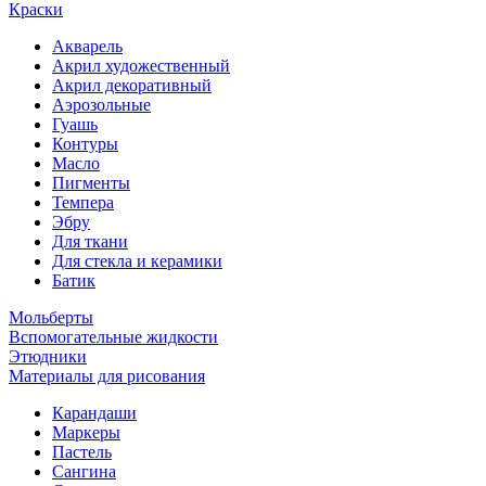
Краски
Акварель
Акрил художественный
Акрил декоративный
Аэрозольные
Гуашь
Контуры
Масло
Пигменты
Темпера
Эбру
Для ткани
Для стекла и керамики
Батик
Мольберты
Вспомогательные жидкости
Этюдники
Материалы для рисования
Карандаши
Маркеры
Пастель
Сангина