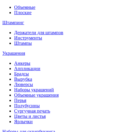
Объемные
Плоские
Штампинг
Держатели для штампов
Инструменты
Штампы
Украшения
Анкеры
Аппликации
Брадсы
Вырубка
Люверсы
Наборы украшений
Объемные украшения
Перья
Полубусины
Сургучная печать
Цветы и листья
Ярлычки
Наборы для скрапбукинга