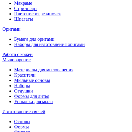
Макраме
Стринг-арт
Плетение из резиночек
Шпагаты
Оригами
Бумага для оригами
Наборы для изготовления оригами
Работа с кожей
Мыловарение
Материалы для мыловарения
Красители
Мыльные основы
Наборы
Отдушки
Формы для литья
Упаковка для мыла
Изготовление свечей
Основы
Формы