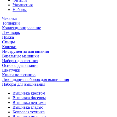
Фитили
Украшения
Наборы
Чеканка
Топиарии
Коллекционирование
Лэмпворк
Пряжа
Спицы
Крючки
Инструменты для вязания
Вязальные машинки
Наборы для вязания
Основы для вязания
Шкатулки
Книги по вязанию
Ликвидация наборов для вышивания
Наборы для вышивания
Вышивка крестом
Вышивка бисером
Вышивка лентами
Вышивка гладью
Ковровая техника
Вышивка подушек