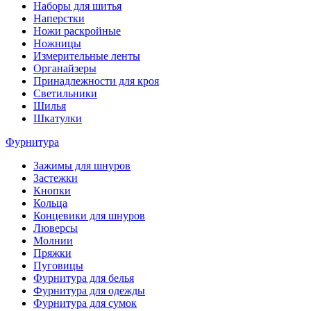
Наборы для шитья
Наперстки
Ножи раскройные
Ножницы
Измерительные ленты
Органайзеры
Принадлежности для кроя
Светильники
Шилья
Шкатулки
Фурнитура
Зажимы для шнуров
Застежки
Кнопки
Кольца
Концевики для шнуров
Люверсы
Молнии
Пряжки
Пуговицы
Фурнитура для белья
Фурнитура для одежды
Фурнитура для сумок