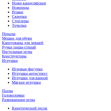
Ножи канцелярские
Ножницы
Резаки
Скрепки
Степлеры
Точилки
Пеналы
Мешки для обуви
Канцтовары для левшей
Ручки пиши-стирай
Настольные игры
Конструкторы
Игрушки
Игровые фигурки
Игрушки-антистресс
Игрушки для ванной
Мягкие игрушки
Пазлы
Головоломки
Развивающие игры
Кинетический песок