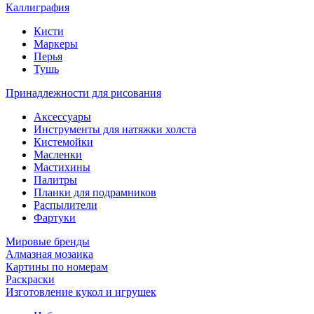
Каллиграфия
Кисти
Маркеры
Перья
Тушь
Принадлежности для рисования
Аксессуары
Инструменты для натяжки холста
Кистемойки
Масленки
Мастихины
Палитры
Планки для подрамников
Распылители
Фартуки
Мировые бренды
Алмазная мозаика
Картины по номерам
Раскраски
Изготовление кукол и игрушек