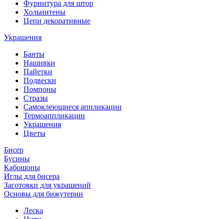
Фурнитура для штор
Хольнитены
Цепи декоративные
Украшения
Банты
Нашивки
Пайетки
Подвески
Помпоны
Стразы
Самоклеющиеся аппликации
Термоаппликации
Украшения
Цветы
Бисер
Бусины
Кабошоны
Иглы для бисера
Заготовки для украшений
Основы для бижутерии
Леска