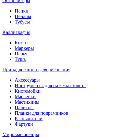
Органайзеры
Папки
Пеналы
Тубусы
Каллиграфия
Кисти
Маркеры
Перья
Тушь
Принадлежности для рисования
Аксессуары
Инструменты для натяжки холста
Кистемойки
Масленки
Мастихины
Палитры
Планки для подрамников
Распылители
Фартуки
Мировые бренды