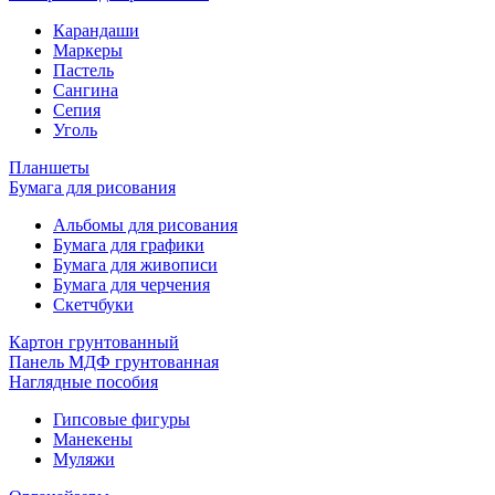
Карандаши
Маркеры
Пастель
Сангина
Сепия
Уголь
Планшеты
Бумага для рисования
Альбомы для рисования
Бумага для графики
Бумага для живописи
Бумага для черчения
Скетчбуки
Картон грунтованный
Панель МДФ грунтованная
Наглядные пособия
Гипсовые фигуры
Манекены
Муляжи