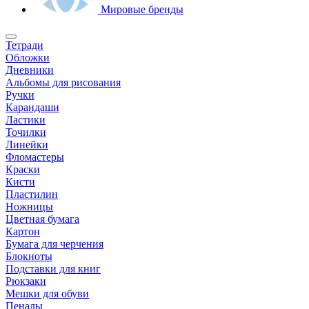
Мировые бренды
Тетради
Обложки
Дневники
Альбомы для рисования
Ручки
Карандаши
Ластики
Точилки
Линейки
Фломастеры
Краски
Кисти
Пластилин
Ножницы
Цветная бумага
Картон
Бумага для черчения
Блокноты
Подставки для книг
Рюкзаки
Мешки для обуви
Пеналы