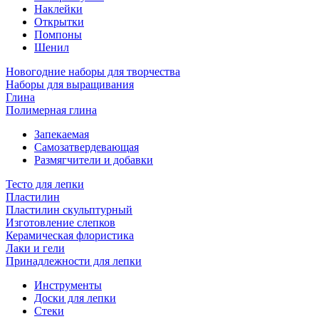
Наклейки
Открытки
Помпоны
Шенил
Новогодние наборы для творчества
Наборы для выращивания
Глина
Полимерная глина
Запекаемая
Самозатвердевающая
Размягчители и добавки
Тесто для лепки
Пластилин
Пластилин скульптурный
Изготовление слепков
Керамическая флористика
Лаки и гели
Принадлежности для лепки
Инструменты
Доски для лепки
Стеки