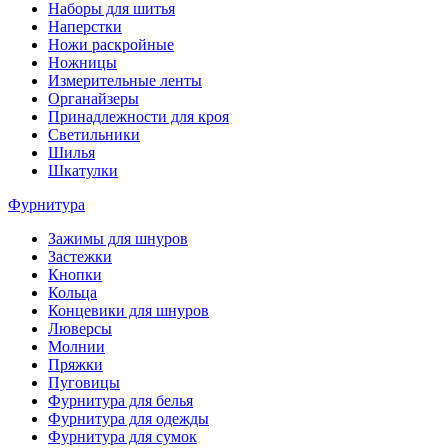
Наборы для шитья
Наперстки
Ножи раскройные
Ножницы
Измерительные ленты
Органайзеры
Принадлежности для кроя
Светильники
Шилья
Шкатулки
Фурнитура
Зажимы для шнуров
Застежки
Кнопки
Кольца
Концевики для шнуров
Люверсы
Молнии
Пряжки
Пуговицы
Фурнитура для белья
Фурнитура для одежды
Фурнитура для сумок