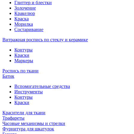
Глиттер и блестки
Золочение
Кракелюр
Краска
Морилка
Состаривание
Витражная роспись по стеклу и керамике
Контуры
Краски
Маркеры
Роспись по ткани
Батик
Вспомогательные средства
Инструменты
Контуры
Краски
Красители для ткани
Трафареты
Часовые механизмы и стрелки
Фурнитура для шкатулок