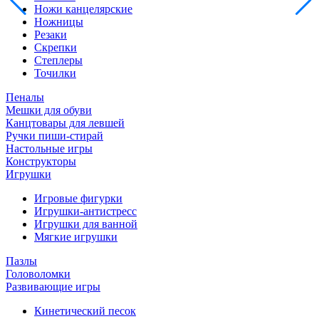
Ножи канцелярские
Ножницы
Резаки
Скрепки
Степлеры
Точилки
Пеналы
Мешки для обуви
Канцтовары для левшей
Ручки пиши-стирай
Настольные игры
Конструкторы
Игрушки
Игровые фигурки
Игрушки-антистресс
Игрушки для ванной
Мягкие игрушки
Пазлы
Головоломки
Развивающие игры
Кинетический песок