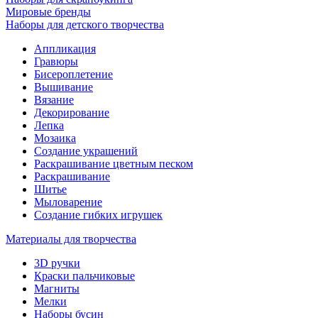
Мировые бренды
Наборы для детского творчества
Аппликация
Гравюры
Бисероплетение
Вышивание
Вязание
Декорирование
Лепка
Мозаика
Создание украшений
Раскрашивание цветным песком
Раскрашивание
Шитье
Мыловарение
Создание гибких игрушек
Материалы для творчества
3D ручки
Краски пальчиковые
Магниты
Мелки
Наборы бусин