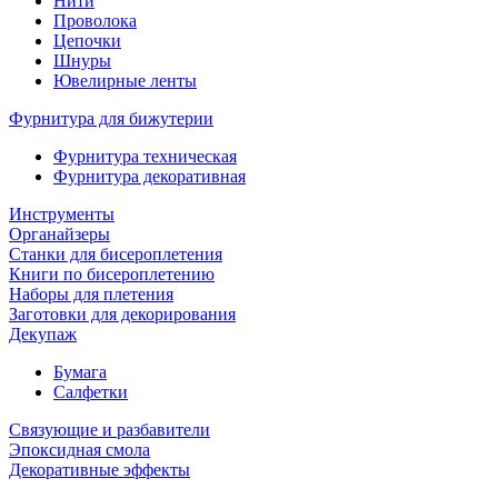
Нити
Проволока
Цепочки
Шнуры
Ювелирные ленты
Фурнитура для бижутерии
Фурнитура техническая
Фурнитура декоративная
Инструменты
Органайзеры
Станки для бисероплетения
Книги по бисероплетению
Наборы для плетения
Заготовки для декорирования
Декупаж
Бумага
Салфетки
Связующие и разбавители
Эпоксидная смола
Декоративные эффекты