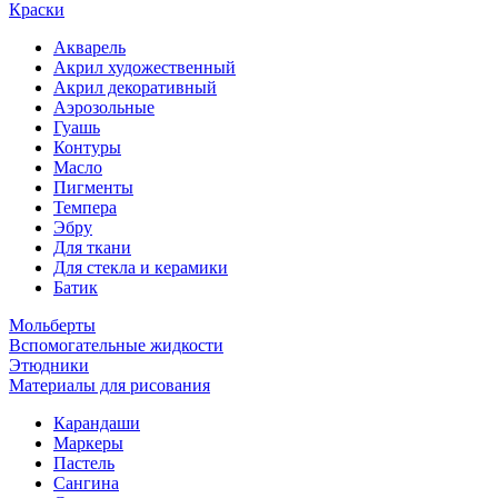
Краски
Акварель
Акрил художественный
Акрил декоративный
Аэрозольные
Гуашь
Контуры
Масло
Пигменты
Темпера
Эбру
Для ткани
Для стекла и керамики
Батик
Мольберты
Вспомогательные жидкости
Этюдники
Материалы для рисования
Карандаши
Маркеры
Пастель
Сангина