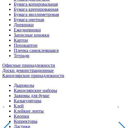
Бумага копировальная
Бумага крепированная
Бумага миллиметровая
Бумага цветная
Дневники
Ежедневники
Записные книжки
Картон
Пенокартон
Пленка самоклеящаяся
Тетради
Офисные принадлежности
Доски демонстрационные
Канцелярские принадлежности
Дыроколы
Канцелярские наборы
Зажимы для бумаг
Калькуляторы
Клей
Клейкие ленты
Кнопки
Корректоры
Ластики