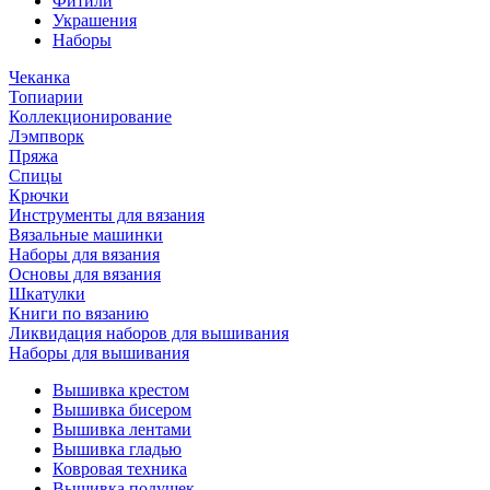
Фитили
Украшения
Наборы
Чеканка
Топиарии
Коллекционирование
Лэмпворк
Пряжа
Спицы
Крючки
Инструменты для вязания
Вязальные машинки
Наборы для вязания
Основы для вязания
Шкатулки
Книги по вязанию
Ликвидация наборов для вышивания
Наборы для вышивания
Вышивка крестом
Вышивка бисером
Вышивка лентами
Вышивка гладью
Ковровая техника
Вышивка подушек