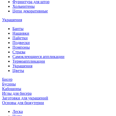
Фурнитура для штор
Хольнитены
Цепи декоративные
Украшения
Банты
Нашивки
Пайетки
Подвески
Помпоны
Стразы
Самоклеющиеся аппликации
Термоаппликации
Украшения
Цветы
Бисер
Бусины
Кабошоны
Иглы для бисера
Заготовки для украшений
Основы для бижутерии
Леска