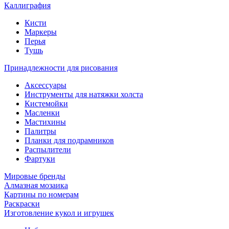
Каллиграфия
Кисти
Маркеры
Перья
Тушь
Принадлежности для рисования
Аксессуары
Инструменты для натяжки холста
Кистемойки
Масленки
Мастихины
Палитры
Планки для подрамников
Распылители
Фартуки
Мировые бренды
Алмазная мозаика
Картины по номерам
Раскраски
Изготовление кукол и игрушек