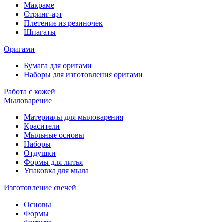
Макраме
Стринг-арт
Плетение из резиночек
Шпагаты
Оригами
Бумага для оригами
Наборы для изготовления оригами
Работа с кожей
Мыловарение
Материалы для мыловарения
Красители
Мыльные основы
Наборы
Отдушки
Формы для литья
Упаковка для мыла
Изготовление свечей
Основы
Формы