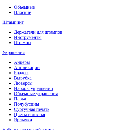
Объемные
Плоские
Штампинг
Держатели для штампов
Инструменты
Штампы
Украшения
Анкеры
Аппликации
Брадсы
Вырубка
Люверсы
Наборы украшений
Объемные украшения
Перья
Полубусины
Сургучная печать
Цветы и листья
Ярлычки
Наборы для скрапбукинга