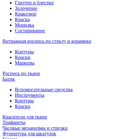
Глиттер и блестки
Золочение
Кракелюр
Краска
Морилка
Состаривание
Витражная роспись по стеклу и керамике
Контуры
Краски
Маркеры
Роспись по ткани
Батик
Вспомогательные средства
Инструменты
Контуры
Краски
Красители для ткани
Трафареты
Часовые механизмы и стрелки
Фурнитура для шкатулок