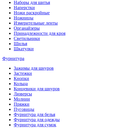
Наборы для шитья
Наперстки
Ножи раскройные
Ножницы
Измерительные ленты
Органайзеры
Принадлежности для кроя
Светильники
Шилья
Шкатулки
Фурнитура
Зажимы для шнуров
Застежки
Кнопки
Кольца
Концевики для шнуров
Люверсы
Молнии
Пряжки
Пуговицы
Фурнитура для белья
Фурнитура для одежды
Фурнитура для сумок