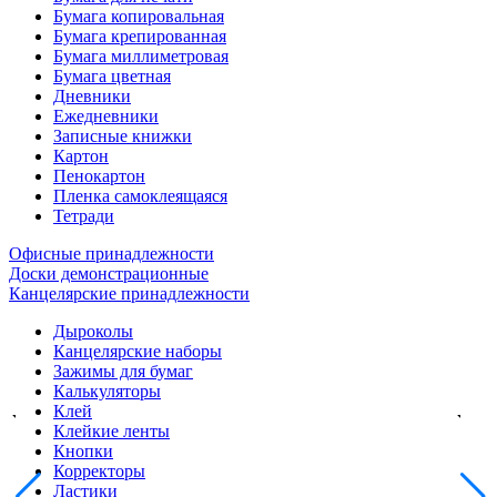
Бумага копировальная
Бумага крепированная
Бумага миллиметровая
Бумага цветная
Дневники
Ежедневники
Записные книжки
Картон
Пенокартон
Пленка самоклеящаяся
Тетради
Офисные принадлежности
Доски демонстрационные
Канцелярские принадлежности
Дыроколы
Канцелярские наборы
Зажимы для бумаг
Калькуляторы
Клей
Клейкие ленты
Кнопки
Корректоры
Ластики