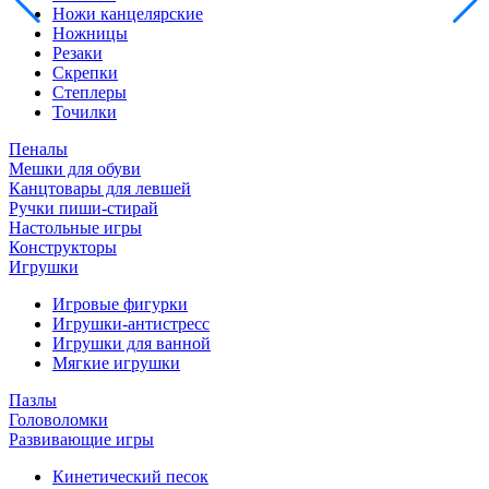
Ножи канцелярские
Ножницы
Резаки
Скрепки
Степлеры
Точилки
Пеналы
Мешки для обуви
Канцтовары для левшей
Ручки пиши-стирай
Настольные игры
Конструкторы
Игрушки
Игровые фигурки
Игрушки-антистресс
Игрушки для ванной
Мягкие игрушки
Пазлы
Головоломки
Развивающие игры
Кинетический песок