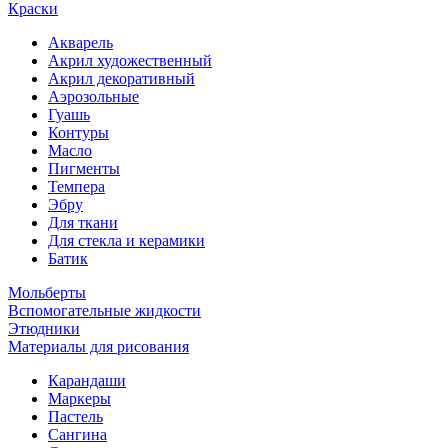
Краски
Акварель
Акрил художественный
Акрил декоративный
Аэрозольные
Гуашь
Контуры
Масло
Пигменты
Темпера
Эбру
Для ткани
Для стекла и керамики
Батик
Мольберты
Вспомогательные жидкости
Этюдники
Материалы для рисования
Карандаши
Маркеры
Пастель
Сангина