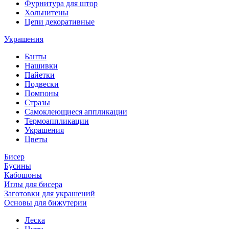
Фурнитура для штор
Хольнитены
Цепи декоративные
Украшения
Банты
Нашивки
Пайетки
Подвески
Помпоны
Стразы
Самоклеющиеся аппликации
Термоаппликации
Украшения
Цветы
Бисер
Бусины
Кабошоны
Иглы для бисера
Заготовки для украшений
Основы для бижутерии
Леска