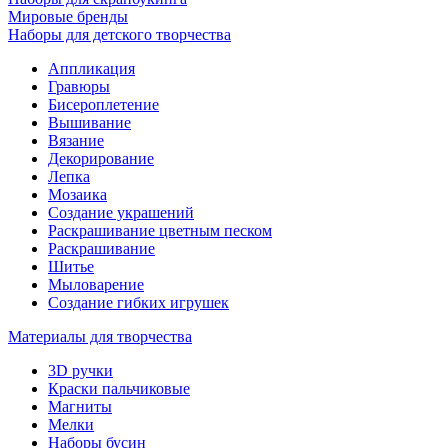
Мировые бренды
Наборы для детского творчества
Аппликация
Гравюры
Бисероплетение
Вышивание
Вязание
Декорирование
Лепка
Мозаика
Создание украшений
Раскрашивание цветным песком
Раскрашивание
Шитье
Мыловарение
Создание гибких игрушек
Материалы для творчества
3D ручки
Краски пальчиковые
Магниты
Мелки
Наборы бусин