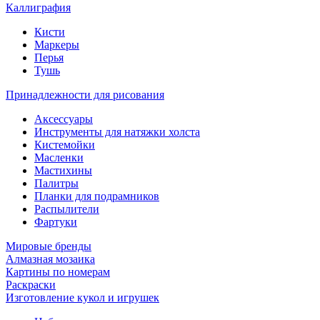
Каллиграфия
Кисти
Маркеры
Перья
Тушь
Принадлежности для рисования
Аксессуары
Инструменты для натяжки холста
Кистемойки
Масленки
Мастихины
Палитры
Планки для подрамников
Распылители
Фартуки
Мировые бренды
Алмазная мозаика
Картины по номерам
Раскраски
Изготовление кукол и игрушек