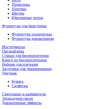
Нити
Проволока
Цепочки
Шнуры
Ювелирные ленты
Фурнитура для бижутерии
Фурнитура техническая
Фурнитура декоративная
Инструменты
Органайзеры
Станки для бисероплетения
Книги по бисероплетению
Наборы для плетения
Заготовки для декорирования
Декупаж
Бумага
Салфетки
Связующие и разбавители
Эпоксидная смола
Декоративные эффекты