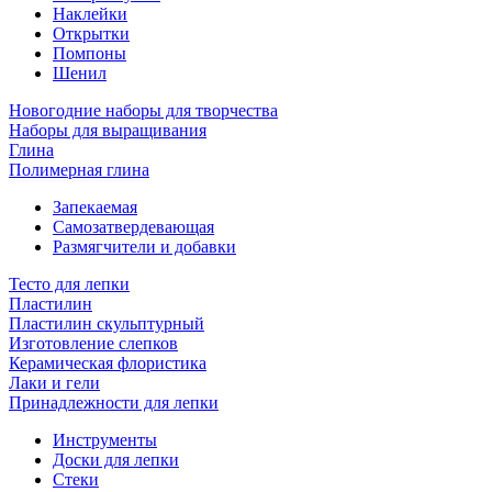
Наклейки
Открытки
Помпоны
Шенил
Новогодние наборы для творчества
Наборы для выращивания
Глина
Полимерная глина
Запекаемая
Самозатвердевающая
Размягчители и добавки
Тесто для лепки
Пластилин
Пластилин скульптурный
Изготовление слепков
Керамическая флористика
Лаки и гели
Принадлежности для лепки
Инструменты
Доски для лепки
Стеки