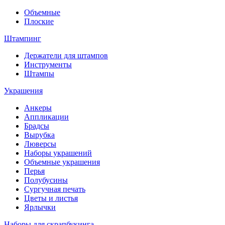
Объемные
Плоские
Штампинг
Держатели для штампов
Инструменты
Штампы
Украшения
Анкеры
Аппликации
Брадсы
Вырубка
Люверсы
Наборы украшений
Объемные украшения
Перья
Полубусины
Сургучная печать
Цветы и листья
Ярлычки
Наборы для скрапбукинга