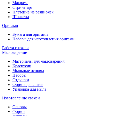
Макраме
Стринг-арт
Плетение из резиночек
Шпагаты
Оригами
Бумага для оригами
Наборы для изготовления оригами
Работа с кожей
Мыловарение
Материалы для мыловарения
Красители
Мыльные основы
Наборы
Отдушки
Формы для литья
Упаковка для мыла
Изготовление свечей
Основы
Формы