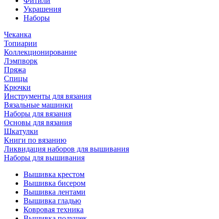
Фитили
Украшения
Наборы
Чеканка
Топиарии
Коллекционирование
Лэмпворк
Пряжа
Спицы
Крючки
Инструменты для вязания
Вязальные машинки
Наборы для вязания
Основы для вязания
Шкатулки
Книги по вязанию
Ликвидация наборов для вышивания
Наборы для вышивания
Вышивка крестом
Вышивка бисером
Вышивка лентами
Вышивка гладью
Ковровая техника
Вышивка подушек