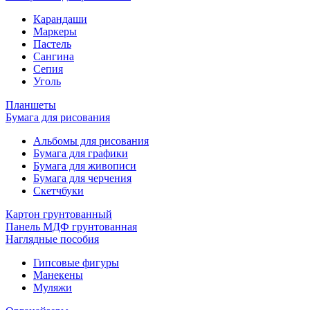
Карандаши
Маркеры
Пастель
Сангина
Сепия
Уголь
Планшеты
Бумага для рисования
Альбомы для рисования
Бумага для графики
Бумага для живописи
Бумага для черчения
Скетчбуки
Картон грунтованный
Панель МДФ грунтованная
Наглядные пособия
Гипсовые фигуры
Манекены
Муляжи