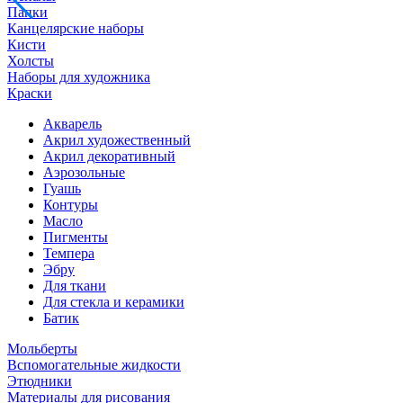
Папки
Канцелярские наборы
Кисти
Холсты
Наборы для художника
Краски
Акварель
Акрил художественный
Акрил декоративный
Аэрозольные
Гуашь
Контуры
Масло
Пигменты
Темпера
Эбру
Для ткани
Для стекла и керамики
Батик
Мольберты
Вспомогательные жидкости
Этюдники
Материалы для рисования