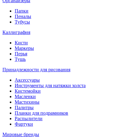
Органайзеры
Папки
Пеналы
Тубусы
Каллиграфия
Кисти
Маркеры
Перья
Тушь
Принадлежности для рисования
Аксессуары
Инструменты для натяжки холста
Кистемойки
Масленки
Мастихины
Палитры
Планки для подрамников
Распылители
Фартуки
Мировые бренды