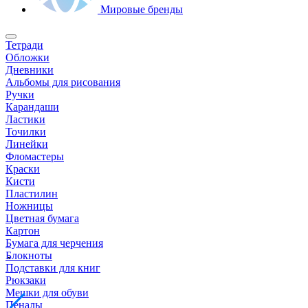
Мировые бренды
Тетради
Обложки
Дневники
Альбомы для рисования
Ручки
Карандаши
Ластики
Точилки
Линейки
Фломастеры
Краски
Кисти
Пластилин
Ножницы
Цветная бумага
Картон
Бумага для черчения
Блокноты
Подставки для книг
Рюкзаки
Мешки для обуви
Пеналы