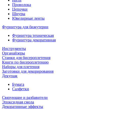
Нити
Проволока
Цепочки
Шнуры
Ювелирные ленты
Фурнитура для бижутерии
Фурнитура техническая
Фурнитура декоративная
Инструменты
Органайзеры
Станки для бисероплетения
Книги по бисероплетению
Наборы для плетения
Заготовки для декорирования
Декупаж
Бумага
Салфетки
Связующие и разбавители
Эпоксидная смола
Декоративные эффекты