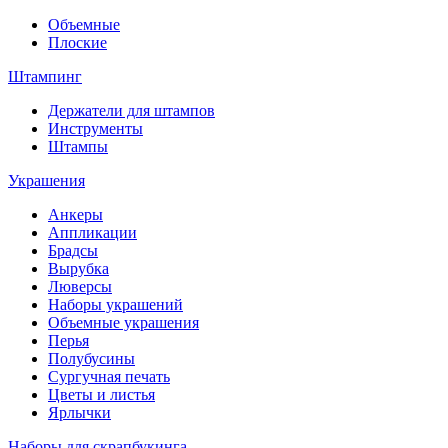
Объемные
Плоские
Штампинг
Держатели для штампов
Инструменты
Штампы
Украшения
Анкеры
Аппликации
Брадсы
Вырубка
Люверсы
Наборы украшений
Объемные украшения
Перья
Полубусины
Сургучная печать
Цветы и листья
Ярлычки
Наборы для скрапбукинга