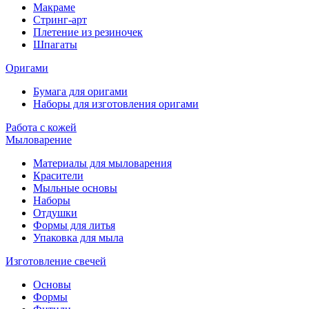
Макраме
Стринг-арт
Плетение из резиночек
Шпагаты
Оригами
Бумага для оригами
Наборы для изготовления оригами
Работа с кожей
Мыловарение
Материалы для мыловарения
Красители
Мыльные основы
Наборы
Отдушки
Формы для литья
Упаковка для мыла
Изготовление свечей
Основы
Формы