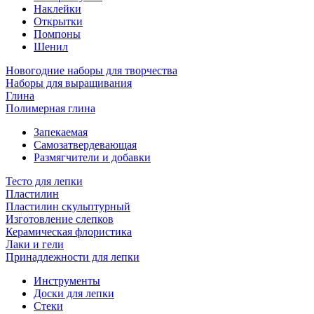
Наклейки
Открытки
Помпоны
Шенил
Новогодние наборы для творчества
Наборы для выращивания
Глина
Полимерная глина
Запекаемая
Самозатвердевающая
Размягчители и добавки
Тесто для лепки
Пластилин
Пластилин скульптурный
Изготовление слепков
Керамическая флористика
Лаки и гели
Принадлежности для лепки
Инструменты
Доски для лепки
Стеки