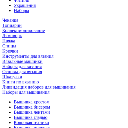
Фитили
Украшения
Наборы
Чеканка
Топиарии
Коллекционирование
Лэмпворк
Пряжа
Спицы
Крючки
Инструменты для вязания
Вязальные машинки
Наборы для вязания
Основы для вязания
Шкатулки
Книги по вязанию
Ликвидация наборов для вышивания
Наборы для вышивания
Вышивка крестом
Вышивка бисером
Вышивка лентами
Вышивка гладью
Ковровая техника
Вышивка подушек