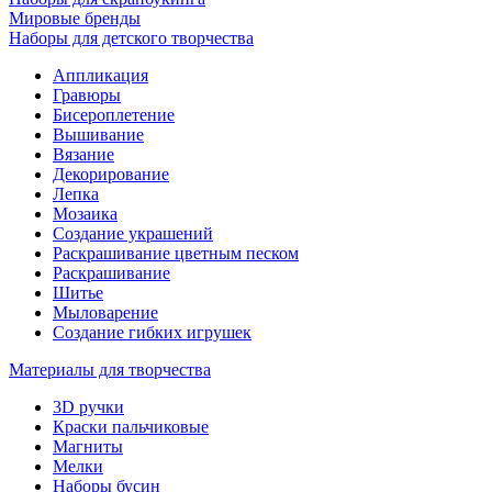
Мировые бренды
Наборы для детского творчества
Аппликация
Гравюры
Бисероплетение
Вышивание
Вязание
Декорирование
Лепка
Мозаика
Создание украшений
Раскрашивание цветным песком
Раскрашивание
Шитье
Мыловарение
Создание гибких игрушек
Материалы для творчества
3D ручки
Краски пальчиковые
Магниты
Мелки
Наборы бусин