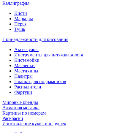
Каллиграфия
Кисти
Маркеры
Перья
Тушь
Принадлежности для рисования
Аксессуары
Инструменты для натяжки холста
Кистемойки
Масленки
Мастихины
Палитры
Планки для подрамников
Распылители
Фартуки
Мировые бренды
Алмазная мозаика
Картины по номерам
Раскраски
Изготовление кукол и игрушек