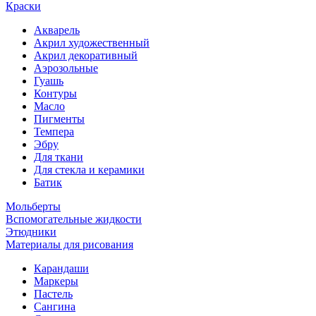
Краски
Акварель
Акрил художественный
Акрил декоративный
Аэрозольные
Гуашь
Контуры
Масло
Пигменты
Темпера
Эбру
Для ткани
Для стекла и керамики
Батик
Мольберты
Вспомогательные жидкости
Этюдники
Материалы для рисования
Карандаши
Маркеры
Пастель
Сангина