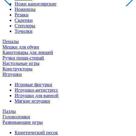
Ножи канцелярские
Ножницы
Резаки
Скрепки
Степлеры
Точилки
Пеналы
Мешки для обуви
Канцтовары для левшей
Ручки пиши-стирай
Настольные игры
Конструкторы
Игрушки
Игровые фигурки
Игрушки-антистресс
Игрушки для ванной
Мягкие игрушки
Пазлы
Головоломки
Развивающие игры
Кинетический песок