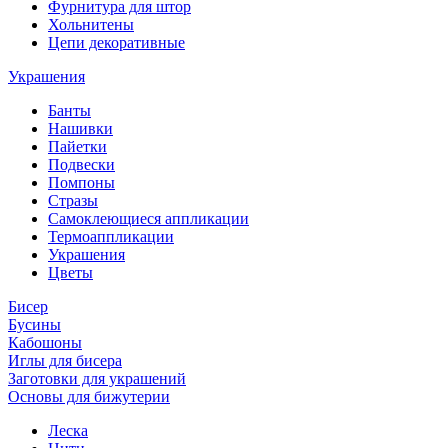
Фурнитура для штор
Хольнитены
Цепи декоративные
Украшения
Банты
Нашивки
Пайетки
Подвески
Помпоны
Стразы
Самоклеющиеся аппликации
Термоаппликации
Украшения
Цветы
Бисер
Бусины
Кабошоны
Иглы для бисера
Заготовки для украшений
Основы для бижутерии
Леска