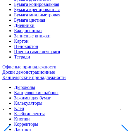
Бумага копировальная
Бумага крепированная
Бумага миллиметровая
Бумага цветная
Дневники
Ежедневники
Записные книжки
Картон
Пенокартон
Пленка самоклеящаяся
Тетради
Офисные принадлежности
Доски демонстрационные
Канцелярские принадлежности
Дыроколы
Канцелярские наборы
Зажимы для бумаг
Калькуляторы
Клей
Клейкие ленты
Кнопки
Корректоры
Ластики