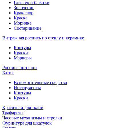
Глиттер и блестки
Золочение
Кракелюр
Краска
Морилка
Состаривание
Витражная роспись по стеклу и керамике
Контуры
Краски
Маркеры
Роспись по ткани
Батик
Вспомогательные средства
Инструменты
Контуры
Краски
Красители для ткани
Трафареты
Часовые механизмы и стрелки
Фурнитура для шкатулок