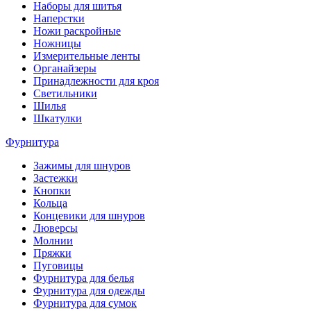
Наборы для шитья
Наперстки
Ножи раскройные
Ножницы
Измерительные ленты
Органайзеры
Принадлежности для кроя
Светильники
Шилья
Шкатулки
Фурнитура
Зажимы для шнуров
Застежки
Кнопки
Кольца
Концевики для шнуров
Люверсы
Молнии
Пряжки
Пуговицы
Фурнитура для белья
Фурнитура для одежды
Фурнитура для сумок