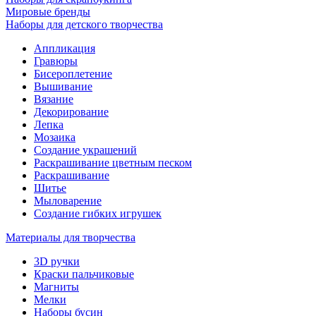
Мировые бренды
Наборы для детского творчества
Аппликация
Гравюры
Бисероплетение
Вышивание
Вязание
Декорирование
Лепка
Мозаика
Создание украшений
Раскрашивание цветным песком
Раскрашивание
Шитье
Мыловарение
Создание гибких игрушек
Материалы для творчества
3D ручки
Краски пальчиковые
Магниты
Мелки
Наборы бусин