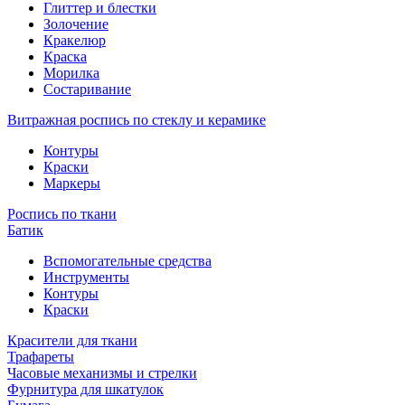
Глиттер и блестки
Золочение
Кракелюр
Краска
Морилка
Состаривание
Витражная роспись по стеклу и керамике
Контуры
Краски
Маркеры
Роспись по ткани
Батик
Вспомогательные средства
Инструменты
Контуры
Краски
Красители для ткани
Трафареты
Часовые механизмы и стрелки
Фурнитура для шкатулок