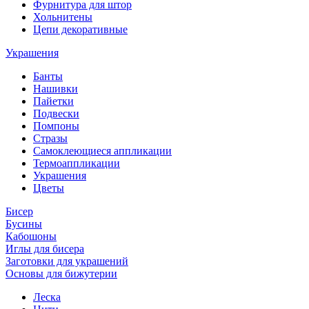
Фурнитура для штор
Хольнитены
Цепи декоративные
Украшения
Банты
Нашивки
Пайетки
Подвески
Помпоны
Стразы
Самоклеющиеся аппликации
Термоаппликации
Украшения
Цветы
Бисер
Бусины
Кабошоны
Иглы для бисера
Заготовки для украшений
Основы для бижутерии
Леска