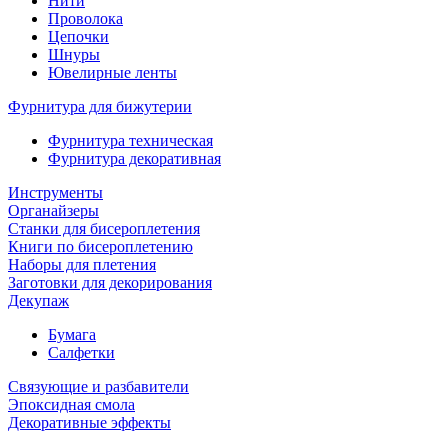
Нити
Проволока
Цепочки
Шнуры
Ювелирные ленты
Фурнитура для бижутерии
Фурнитура техническая
Фурнитура декоративная
Инструменты
Органайзеры
Станки для бисероплетения
Книги по бисероплетению
Наборы для плетения
Заготовки для декорирования
Декупаж
Бумага
Салфетки
Связующие и разбавители
Эпоксидная смола
Декоративные эффекты