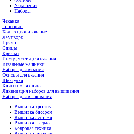
Фитили
Украшения
Наборы
Чеканка
Топиарии
Коллекционирование
Лэмпворк
Пряжа
Спицы
Крючки
Инструменты для вязания
Вязальные машинки
Наборы для вязания
Основы для вязания
Шкатулки
Книги по вязанию
Ликвидация наборов для вышивания
Наборы для вышивания
Вышивка крестом
Вышивка бисером
Вышивка лентами
Вышивка гладью
Ковровая техника
Вышивка подушек