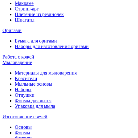
Макраме
Стринг-арт
Плетение из резиночек
Шпагаты
Оригами
Бумага для оригами
Наборы для изготовления оригами
Работа с кожей
Мыловарение
Материалы для мыловарения
Красители
Мыльные основы
Наборы
Отдушки
Формы для литья
Упаковка для мыла
Изготовление свечей
Основы
Формы