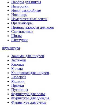
Наборы для шитья
Наперстки
Ножи раскройные
Ножницы
Измерительные ленты
Органайзеры
Принадлежности для кроя
Светильники
Шилья
Шкатулки
Фурнитура
Зажимы для шнуров
Застежки
Кнопки
Кольца
Концевики для шнуров
Люверсы
Молнии
Пряжки
Пуговицы
Фурнитура для белья
Фурнитура для одежды
Фурнитура для сумок