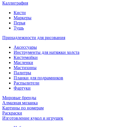
Каллиграфия
Кисти
Маркеры
Перья
Тушь
Принадлежности для рисования
Аксессуары
Инструменты для натяжки холста
Кистемойки
Масленки
Мастихины
Палитры
Планки для подрамников
Распылители
Фартуки
Мировые бренды
Алмазная мозаика
Картины по номерам
Раскраски
Изготовление кукол и игрушек