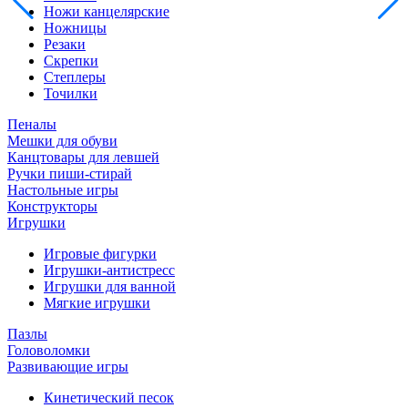
Ножи канцелярские
Ножницы
Резаки
Скрепки
Степлеры
Точилки
Пеналы
Мешки для обуви
Канцтовары для левшей
Ручки пиши-стирай
Настольные игры
Конструкторы
Игрушки
Игровые фигурки
Игрушки-антистресс
Игрушки для ванной
Мягкие игрушки
Пазлы
Головоломки
Развивающие игры
Кинетический песок