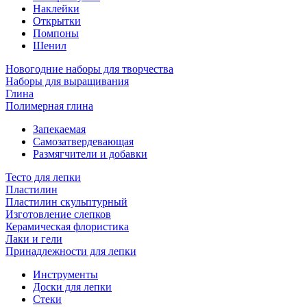
Наклейки
Открытки
Помпоны
Шенил
Новогодние наборы для творчества
Наборы для выращивания
Глина
Полимерная глина
Запекаемая
Самозатвердевающая
Размягчители и добавки
Тесто для лепки
Пластилин
Пластилин скульптурный
Изготовление слепков
Керамическая флористика
Лаки и гели
Принадлежности для лепки
Инструменты
Доски для лепки
Стеки