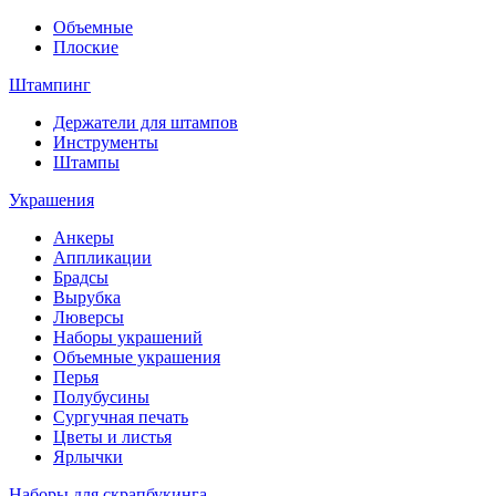
Объемные
Плоские
Штампинг
Держатели для штампов
Инструменты
Штампы
Украшения
Анкеры
Аппликации
Брадсы
Вырубка
Люверсы
Наборы украшений
Объемные украшения
Перья
Полубусины
Сургучная печать
Цветы и листья
Ярлычки
Наборы для скрапбукинга