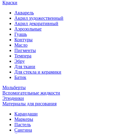
Краски
Акварель
Акрил художественный
Акрил декоративный
Аэрозольные
Гуашь
Контуры
Масло
Пигменты
Темпера
Эбру
Для ткани
Для стекла и керамики
Батик
Мольберты
Вспомогательные жидкости
Этюдники
Материалы для рисования
Карандаши
Маркеры
Пастель
Сангина