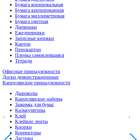
Бумага копировальная
Бумага крепированная
Бумага миллиметровая
Бумага цветная
Дневники
Ежедневники
Записные книжки
Картон
Пенокартон
Пленка самоклеящаяся
Тетради
Офисные принадлежности
Доски демонстрационные
Канцелярские принадлежности
Дыроколы
Канцелярские наборы
Зажимы для бумаг
Калькуляторы
Клей
Клейкие ленты
Кнопки
Корректоры
Ластики