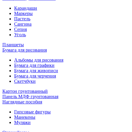
Карандаши
Маркеры
Пастель
Сангина
Сепия
Уголь
Планшеты
Бумага для рисования
Альбомы для рисования
Бумага для графики
Бумага для живописи
Бумага для черчения
Скетчбуки
Картон грунтованный
Панель МДФ грунтованная
Наглядные пособия
Гипсовые фигуры
Манекены
Муляжи