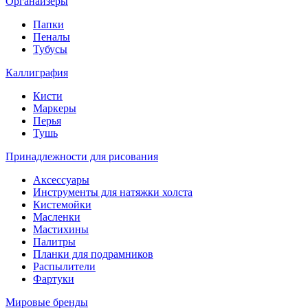
Органайзеры
Папки
Пеналы
Тубусы
Каллиграфия
Кисти
Маркеры
Перья
Тушь
Принадлежности для рисования
Аксессуары
Инструменты для натяжки холста
Кистемойки
Масленки
Мастихины
Палитры
Планки для подрамников
Распылители
Фартуки
Мировые бренды