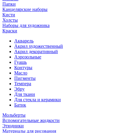
Папки
Канцелярские наборы
Кисти
Холсты
Наборы для художника
Краски
Акварель
Акрил художественный
Акрил декоративный
Аэрозольные
Гуашь
Контуры
Масло
Пигменты
Темпера
Эбру
Для ткани
Для стекла и керамики
Батик
Мольберты
Вспомогательные жидкости
Этюдники
Материалы для рисования