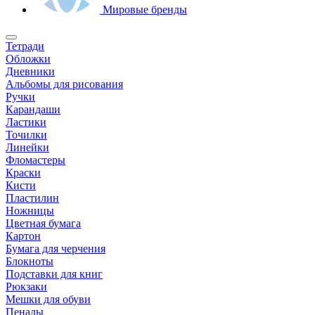
Мировые бренды
Тетради
Обложки
Дневники
Альбомы для рисования
Ручки
Карандаши
Ластики
Точилки
Линейки
Фломастеры
Краски
Кисти
Пластилин
Ножницы
Цветная бумага
Картон
Бумага для черчения
Блокноты
Подставки для книг
Рюкзаки
Мешки для обуви
Пеналы