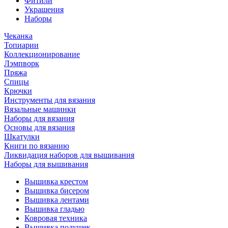
Фитили
Украшения
Наборы
Чеканка
Топиарии
Коллекционирование
Лэмпворк
Пряжа
Спицы
Крючки
Инструменты для вязания
Вязальные машинки
Наборы для вязания
Основы для вязания
Шкатулки
Книги по вязанию
Ликвидация наборов для вышивания
Наборы для вышивания
Вышивка крестом
Вышивка бисером
Вышивка лентами
Вышивка гладью
Ковровая техника
Вышивка подушек