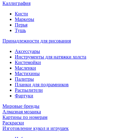
Каллиграфия
Кисти
Маркеры
Перья
Тушь
Принадлежности для рисования
Аксессуары
Инструменты для натяжки холста
Кистемойки
Масленки
Мастихины
Палитры
Планки для подрамников
Распылители
Фартуки
Мировые бренды
Алмазная мозаика
Картины по номерам
Раскраски
Изготовление кукол и игрушек