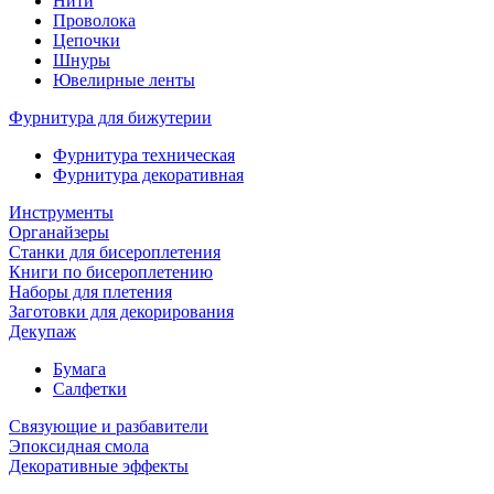
Нити
Проволока
Цепочки
Шнуры
Ювелирные ленты
Фурнитура для бижутерии
Фурнитура техническая
Фурнитура декоративная
Инструменты
Органайзеры
Станки для бисероплетения
Книги по бисероплетению
Наборы для плетения
Заготовки для декорирования
Декупаж
Бумага
Салфетки
Связующие и разбавители
Эпоксидная смола
Декоративные эффекты