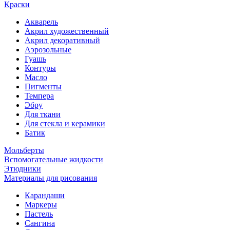
Краски
Акварель
Акрил художественный
Акрил декоративный
Аэрозольные
Гуашь
Контуры
Масло
Пигменты
Темпера
Эбру
Для ткани
Для стекла и керамики
Батик
Мольберты
Вспомогательные жидкости
Этюдники
Материалы для рисования
Карандаши
Маркеры
Пастель
Сангина