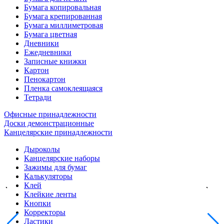
Бумага копировальная
Бумага крепированная
Бумага миллиметровая
Бумага цветная
Дневники
Ежедневники
Записные книжки
Картон
Пенокартон
Пленка самоклеящаяся
Тетради
Офисные принадлежности
Доски демонстрационные
Канцелярские принадлежности
Дыроколы
Канцелярские наборы
Зажимы для бумаг
Калькуляторы
Клей
Клейкие ленты
Кнопки
Корректоры
Ластики