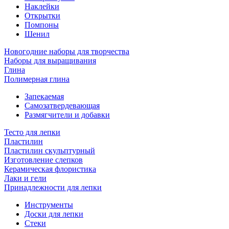
Наклейки
Открытки
Помпоны
Шенил
Новогодние наборы для творчества
Наборы для выращивания
Глина
Полимерная глина
Запекаемая
Самозатвердевающая
Размягчители и добавки
Тесто для лепки
Пластилин
Пластилин скульптурный
Изготовление слепков
Керамическая флористика
Лаки и гели
Принадлежности для лепки
Инструменты
Доски для лепки
Стеки