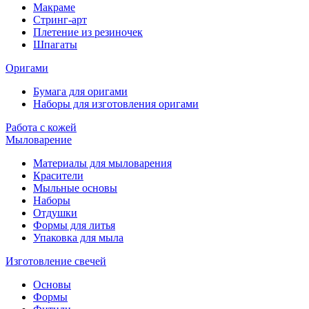
Макраме
Стринг-арт
Плетение из резиночек
Шпагаты
Оригами
Бумага для оригами
Наборы для изготовления оригами
Работа с кожей
Мыловарение
Материалы для мыловарения
Красители
Мыльные основы
Наборы
Отдушки
Формы для литья
Упаковка для мыла
Изготовление свечей
Основы
Формы