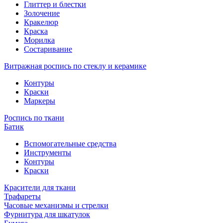
Глиттер и блестки
Золочение
Кракелюр
Краска
Морилка
Состаривание
Витражная роспись по стеклу и керамике
Контуры
Краски
Маркеры
Роспись по ткани
Батик
Вспомогательные средства
Инструменты
Контуры
Краски
Красители для ткани
Трафареты
Часовые механизмы и стрелки
Фурнитура для шкатулок