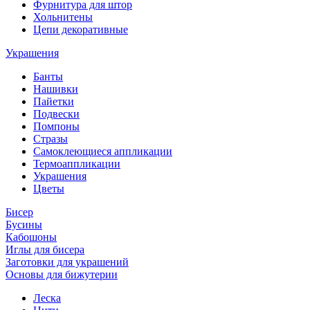
Фурнитура для штор
Хольнитены
Цепи декоративные
Украшения
Банты
Нашивки
Пайетки
Подвески
Помпоны
Стразы
Самоклеющиеся аппликации
Термоаппликации
Украшения
Цветы
Бисер
Бусины
Кабошоны
Иглы для бисера
Заготовки для украшений
Основы для бижутерии
Леска