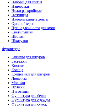
Наборы для шитья
Наперстки
Ножи раскройные
Ножницы
Измерительные ленты
Органайзеры
Принадлежности для кроя
Светильники
Шилья
Шкатулки
Фурнитура
Зажимы для шнуров
Застежки
Кнопки
Кольца
Концевики для шнуров
Люверсы
Молнии
Пряжки
Пуговицы
Фурнитура для белья
Фурнитура для одежды
Фурнитура для сумок