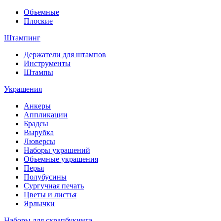
Объемные
Плоские
Штампинг
Держатели для штампов
Инструменты
Штампы
Украшения
Анкеры
Аппликации
Брадсы
Вырубка
Люверсы
Наборы украшений
Объемные украшения
Перья
Полубусины
Сургучная печать
Цветы и листья
Ярлычки
Наборы для скрапбукинга