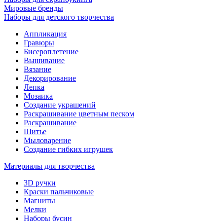
Мировые бренды
Наборы для детского творчества
Аппликация
Гравюры
Бисероплетение
Вышивание
Вязание
Декорирование
Лепка
Мозаика
Создание украшений
Раскрашивание цветным песком
Раскрашивание
Шитье
Мыловарение
Создание гибких игрушек
Материалы для творчества
3D ручки
Краски пальчиковые
Магниты
Мелки
Наборы бусин