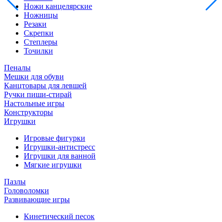
Ножи канцелярские
Ножницы
Резаки
Скрепки
Степлеры
Точилки
Пеналы
Мешки для обуви
Канцтовары для левшей
Ручки пиши-стирай
Настольные игры
Конструкторы
Игрушки
Игровые фигурки
Игрушки-антистресс
Игрушки для ванной
Мягкие игрушки
Пазлы
Головоломки
Развивающие игры
Кинетический песок