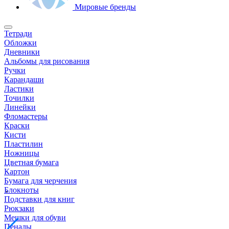
Мировые бренды
Тетради
Обложки
Дневники
Альбомы для рисования
Ручки
Карандаши
Ластики
Точилки
Линейки
Фломастеры
Краски
Кисти
Пластилин
Ножницы
Цветная бумага
Картон
Бумага для черчения
Блокноты
Подставки для книг
Рюкзаки
Мешки для обуви
Пеналы