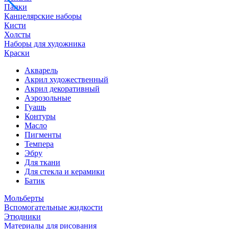
Папки
Канцелярские наборы
Кисти
Холсты
Наборы для художника
Краски
Акварель
Акрил художественный
Акрил декоративный
Аэрозольные
Гуашь
Контуры
Масло
Пигменты
Темпера
Эбру
Для ткани
Для стекла и керамики
Батик
Мольберты
Вспомогательные жидкости
Этюдники
Материалы для рисования