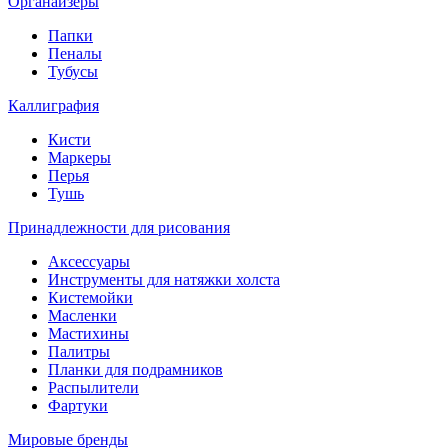
Органайзеры
Папки
Пеналы
Тубусы
Каллиграфия
Кисти
Маркеры
Перья
Тушь
Принадлежности для рисования
Аксессуары
Инструменты для натяжки холста
Кистемойки
Масленки
Мастихины
Палитры
Планки для подрамников
Распылители
Фартуки
Мировые бренды