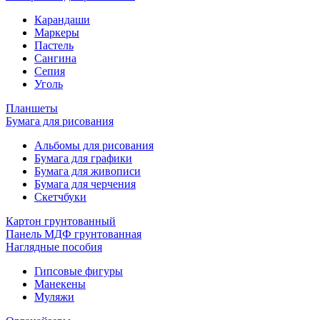
Карандаши
Маркеры
Пастель
Сангина
Сепия
Уголь
Планшеты
Бумага для рисования
Альбомы для рисования
Бумага для графики
Бумага для живописи
Бумага для черчения
Скетчбуки
Картон грунтованный
Панель МДФ грунтованная
Наглядные пособия
Гипсовые фигуры
Манекены
Муляжи