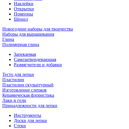
Наклейки
Открытки
Помпоны
Шенил
Новогодние наборы для творчества
Наборы для выращивания
Глина
Полимерная глина
Запекаемая
Самозатвердевающая
Размягчители и добавки
Тесто для лепки
Пластилин
Пластилин скульптурный
Изготовление слепков
Керамическая флористика
Лаки и гели
Принадлежности для лепки
Инструменты
Доски для лепки
Стеки