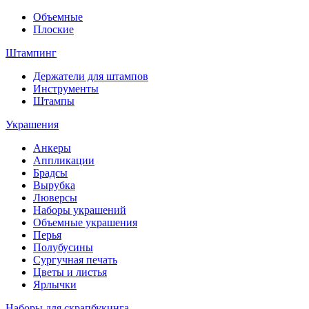
Объемные
Плоские
Штампинг
Держатели для штампов
Инструменты
Штампы
Украшения
Анкеры
Аппликации
Брадсы
Вырубка
Люверсы
Наборы украшений
Объемные украшения
Перья
Полубусины
Сургучная печать
Цветы и листья
Ярлычки
Наборы для скрапбукинга