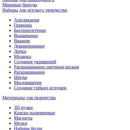
Мировые бренды
Наборы для детского творчества
Аппликация
Гравюры
Бисероплетение
Вышивание
Вязание
Декорирование
Лепка
Мозаика
Создание украшений
Раскрашивание цветным песком
Раскрашивание
Шитье
Мыловарение
Создание гибких игрушек
Материалы для творчества
3D ручки
Краски пальчиковые
Магниты
Мелки
Наборы бусин