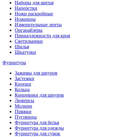
Наборы для шитья
Наперстки
Ножи раскройные
Ножницы
Измерительные ленты
Органайзеры
Принадлежности для кроя
Светильники
Шилья
Шкатулки
Фурнитура
Зажимы для шнуров
Застежки
Кнопки
Кольца
Концевики для шнуров
Люверсы
Молнии
Пряжки
Пуговицы
Фурнитура для белья
Фурнитура для одежды
Фурнитура для сумок