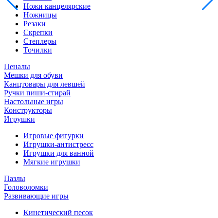
Ножи канцелярские
Ножницы
Резаки
Скрепки
Степлеры
Точилки
Пеналы
Мешки для обуви
Канцтовары для левшей
Ручки пиши-стирай
Настольные игры
Конструкторы
Игрушки
Игровые фигурки
Игрушки-антистресс
Игрушки для ванной
Мягкие игрушки
Пазлы
Головоломки
Развивающие игры
Кинетический песок