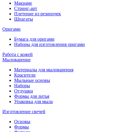
Макраме
Стринг-арт
Плетение из резиночек
Шпагаты
Оригами
Бумага для оригами
Наборы для изготовления оригами
Работа с кожей
Мыловарение
Материалы для мыловарения
Красители
Мыльные основы
Наборы
Отдушки
Формы для литья
Упаковка для мыла
Изготовление свечей
Основы
Формы