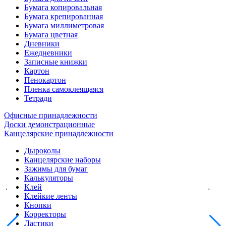
Бумага копировальная
Бумага крепированная
Бумага миллиметровая
Бумага цветная
Дневники
Ежедневники
Записные книжки
Картон
Пенокартон
Пленка самоклеящаяся
Тетради
Офисные принадлежности
Доски демонстрационные
Канцелярские принадлежности
Дыроколы
Канцелярские наборы
Зажимы для бумаг
Калькуляторы
Клей
Клейкие ленты
Кнопки
Корректоры
Ластики