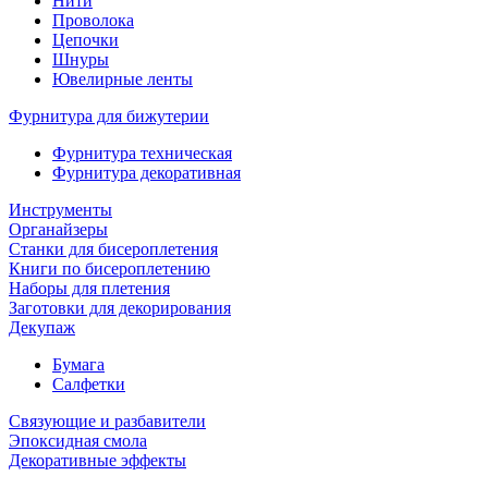
Нити
Проволока
Цепочки
Шнуры
Ювелирные ленты
Фурнитура для бижутерии
Фурнитура техническая
Фурнитура декоративная
Инструменты
Органайзеры
Станки для бисероплетения
Книги по бисероплетению
Наборы для плетения
Заготовки для декорирования
Декупаж
Бумага
Салфетки
Связующие и разбавители
Эпоксидная смола
Декоративные эффекты