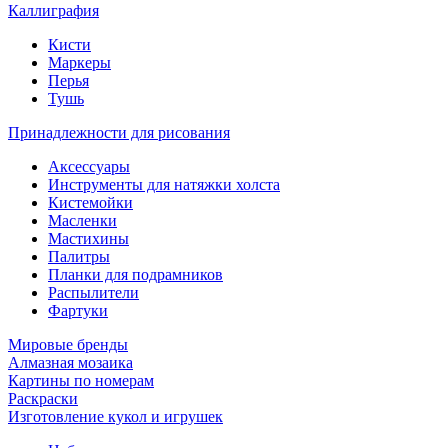
Каллиграфия
Кисти
Маркеры
Перья
Тушь
Принадлежности для рисования
Аксессуары
Инструменты для натяжки холста
Кистемойки
Масленки
Мастихины
Палитры
Планки для подрамников
Распылители
Фартуки
Мировые бренды
Алмазная мозаика
Картины по номерам
Раскраски
Изготовление кукол и игрушек