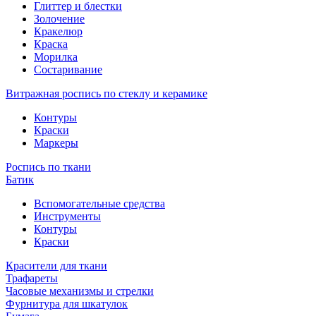
Глиттер и блестки
Золочение
Кракелюр
Краска
Морилка
Состаривание
Витражная роспись по стеклу и керамике
Контуры
Краски
Маркеры
Роспись по ткани
Батик
Вспомогательные средства
Инструменты
Контуры
Краски
Красители для ткани
Трафареты
Часовые механизмы и стрелки
Фурнитура для шкатулок