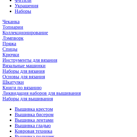
Фитили
Украшения
Наборы
Чеканка
Топиарии
Коллекционирование
Лэмпворк
Пряжа
Спицы
Крючки
Инструменты для вязания
Вязальные машинки
Наборы для вязания
Основы для вязания
Шкатулки
Книги по вязанию
Ликвидация наборов для вышивания
Наборы для вышивания
Вышивка крестом
Вышивка бисером
Вышивка лентами
Вышивка гладью
Ковровая техника
Вышивка подушек