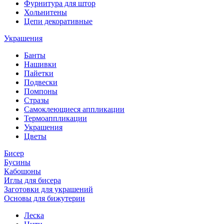
Фурнитура для штор
Хольнитены
Цепи декоративные
Украшения
Банты
Нашивки
Пайетки
Подвески
Помпоны
Стразы
Самоклеющиеся аппликации
Термоаппликации
Украшения
Цветы
Бисер
Бусины
Кабошоны
Иглы для бисера
Заготовки для украшений
Основы для бижутерии
Леска