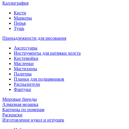
Каллиграфия
Кисти
Маркеры
Перья
Тушь
Принадлежности для рисования
Аксессуары
Инструменты для натяжки холста
Кистемойки
Масленки
Мастихины
Палитры
Планки для подрамников
Распылители
Фартуки
Мировые бренды
Алмазная мозаика
Картины по номерам
Раскраски
Изготовление кукол и игрушек