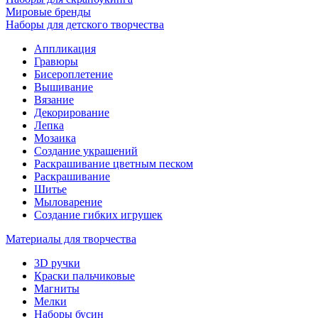
Мировые бренды
Наборы для детского творчества
Аппликация
Гравюры
Бисероплетение
Вышивание
Вязание
Декорирование
Лепка
Мозаика
Создание украшений
Раскрашивание цветным песком
Раскрашивание
Шитье
Мыловарение
Создание гибких игрушек
Материалы для творчества
3D ручки
Краски пальчиковые
Магниты
Мелки
Наборы бусин