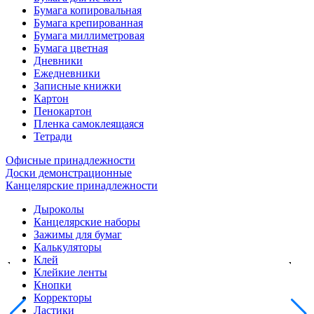
Бумага копировальная
Бумага крепированная
Бумага миллиметровая
Бумага цветная
Дневники
Ежедневники
Записные книжки
Картон
Пенокартон
Пленка самоклеящаяся
Тетради
Офисные принадлежности
Доски демонстрационные
Канцелярские принадлежности
Дыроколы
Канцелярские наборы
Зажимы для бумаг
Калькуляторы
Клей
Клейкие ленты
Кнопки
Корректоры
Ластики