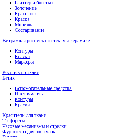
Глиттер и блестки
Золочение
Кракелюр
Краска
Морилка
Состаривание
Витражная роспись по стеклу и керамике
Контуры
Краски
Маркеры
Роспись по ткани
Батик
Вспомогательные средства
Инструменты
Контуры
Краски
Красители для ткани
Трафареты
Часовые механизмы и стрелки
Фурнитура для шкатулок