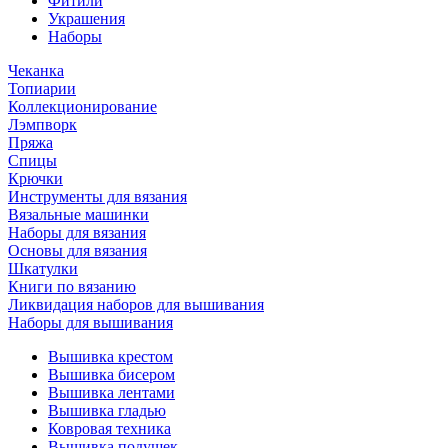
Фитили
Украшения
Наборы
Чеканка
Топиарии
Коллекционирование
Лэмпворк
Пряжа
Спицы
Крючки
Инструменты для вязания
Вязальные машинки
Наборы для вязания
Основы для вязания
Шкатулки
Книги по вязанию
Ликвидация наборов для вышивания
Наборы для вышивания
Вышивка крестом
Вышивка бисером
Вышивка лентами
Вышивка гладью
Ковровая техника
Вышивка подушек