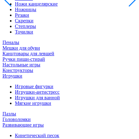
Ножи канцелярские
Ножницы
Резаки
Скрепки
Степлеры
Точилки
Пеналы
Мешки для обуви
Канцтовары для левшей
Ручки пиши-стирай
Настольные игры
Конструкторы
Игрушки
Игровые фигурки
Игрушки-антистресс
Игрушки для ванной
Мягкие игрушки
Пазлы
Головоломки
Развивающие игры
Кинетический песок