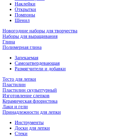
Наклейки
Открытки
Помпоны
Шенил
Новогодние наборы для творчества
Наборы для выращивания
Глина
Полимерная глина
Запекаемая
Самозатвердевающая
Размягчители и добавки
Тесто для лепки
Пластилин
Пластилин скульптурный
Изготовление слепков
Керамическая флористика
Лаки и гели
Принадлежности для лепки
Инструменты
Доски для лепки
Стеки