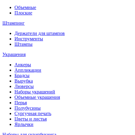
Объемные
Плоские
Штампинг
Держатели для штампов
Инструменты
Штампы
Украшения
Анкеры
Аппликации
Брадсы
Вырубка
Люверсы
Наборы украшений
Объемные украшения
Перья
Полубусины
Сургучная печать
Цветы и листья
Ярлычки
Наборы для скрапбукинга