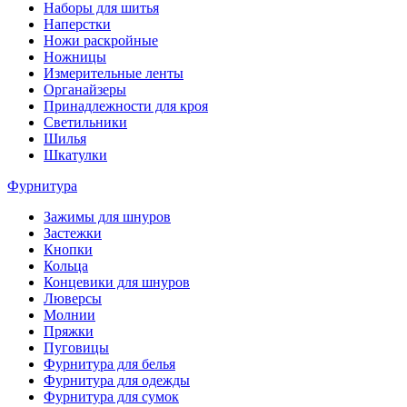
Наборы для шитья
Наперстки
Ножи раскройные
Ножницы
Измерительные ленты
Органайзеры
Принадлежности для кроя
Светильники
Шилья
Шкатулки
Фурнитура
Зажимы для шнуров
Застежки
Кнопки
Кольца
Концевики для шнуров
Люверсы
Молнии
Пряжки
Пуговицы
Фурнитура для белья
Фурнитура для одежды
Фурнитура для сумок