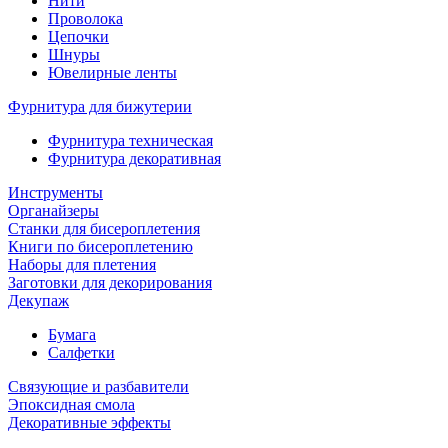
Нити
Проволока
Цепочки
Шнуры
Ювелирные ленты
Фурнитура для бижутерии
Фурнитура техническая
Фурнитура декоративная
Инструменты
Органайзеры
Станки для бисероплетения
Книги по бисероплетению
Наборы для плетения
Заготовки для декорирования
Декупаж
Бумага
Салфетки
Связующие и разбавители
Эпоксидная смола
Декоративные эффекты