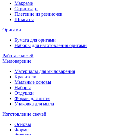
Макраме
Стринг-арт
Плетение из резиночек
Шпагаты
Оригами
Бумага для оригами
Наборы для изготовления оригами
Работа с кожей
Мыловарение
Материалы для мыловарения
Красители
Мыльные основы
Наборы
Отдушки
Формы для литья
Упаковка для мыла
Изготовление свечей
Основы
Формы