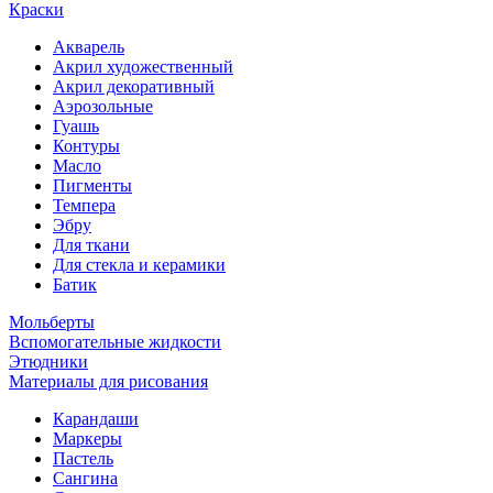
Краски
Акварель
Акрил художественный
Акрил декоративный
Аэрозольные
Гуашь
Контуры
Масло
Пигменты
Темпера
Эбру
Для ткани
Для стекла и керамики
Батик
Мольберты
Вспомогательные жидкости
Этюдники
Материалы для рисования
Карандаши
Маркеры
Пастель
Сангина