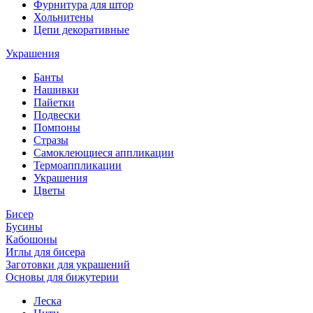
Фурнитура для штор
Хольнитены
Цепи декоративные
Украшения
Банты
Нашивки
Пайетки
Подвески
Помпоны
Стразы
Самоклеющиеся аппликации
Термоаппликации
Украшения
Цветы
Бисер
Бусины
Кабошоны
Иглы для бисера
Заготовки для украшений
Основы для бижутерии
Леска