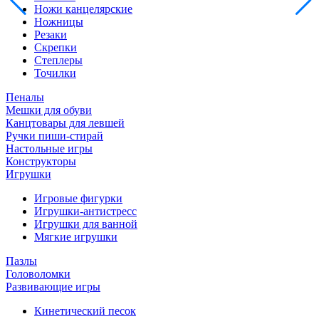
Ножи канцелярские
Ножницы
Резаки
Скрепки
Степлеры
Точилки
Пеналы
Мешки для обуви
Канцтовары для левшей
Ручки пиши-стирай
Настольные игры
Конструкторы
Игрушки
Игровые фигурки
Игрушки-антистресс
Игрушки для ванной
Мягкие игрушки
Пазлы
Головоломки
Развивающие игры
Кинетический песок