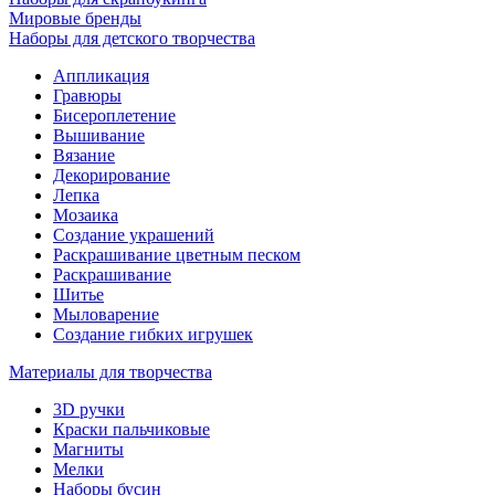
Мировые бренды
Наборы для детского творчества
Аппликация
Гравюры
Бисероплетение
Вышивание
Вязание
Декорирование
Лепка
Мозаика
Создание украшений
Раскрашивание цветным песком
Раскрашивание
Шитье
Мыловарение
Создание гибких игрушек
Материалы для творчества
3D ручки
Краски пальчиковые
Магниты
Мелки
Наборы бусин