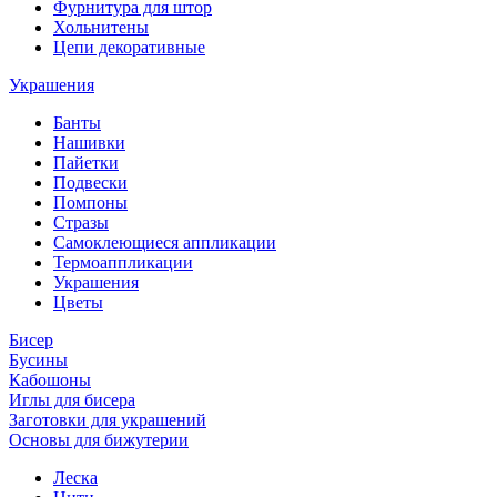
Фурнитура для штор
Хольнитены
Цепи декоративные
Украшения
Банты
Нашивки
Пайетки
Подвески
Помпоны
Стразы
Самоклеющиеся аппликации
Термоаппликации
Украшения
Цветы
Бисер
Бусины
Кабошоны
Иглы для бисера
Заготовки для украшений
Основы для бижутерии
Леска