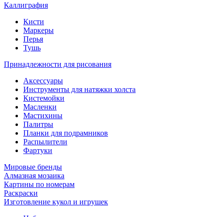
Каллиграфия
Кисти
Маркеры
Перья
Тушь
Принадлежности для рисования
Аксессуары
Инструменты для натяжки холста
Кистемойки
Масленки
Мастихины
Палитры
Планки для подрамников
Распылители
Фартуки
Мировые бренды
Алмазная мозаика
Картины по номерам
Раскраски
Изготовление кукол и игрушек