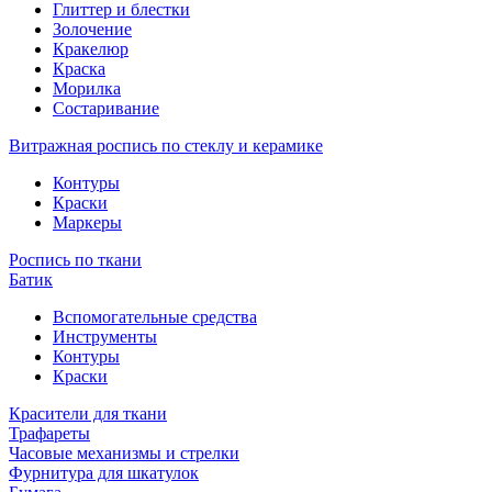
Глиттер и блестки
Золочение
Кракелюр
Краска
Морилка
Состаривание
Витражная роспись по стеклу и керамике
Контуры
Краски
Маркеры
Роспись по ткани
Батик
Вспомогательные средства
Инструменты
Контуры
Краски
Красители для ткани
Трафареты
Часовые механизмы и стрелки
Фурнитура для шкатулок