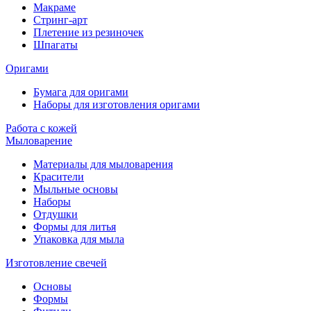
Макраме
Стринг-арт
Плетение из резиночек
Шпагаты
Оригами
Бумага для оригами
Наборы для изготовления оригами
Работа с кожей
Мыловарение
Материалы для мыловарения
Красители
Мыльные основы
Наборы
Отдушки
Формы для литья
Упаковка для мыла
Изготовление свечей
Основы
Формы