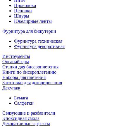
Нити
Проволока
Цепочки
Шнуры
Ювелирные ленты
Фурнитура для бижутерии
Фурнитура техническая
Фурнитура декоративная
Инструменты
Органайзеры
Станки для бисероплетения
Книги по бисероплетению
Наборы для плетения
Заготовки для декорирования
Декупаж
Бумага
Салфетки
Связующие и разбавители
Эпоксидная смола
Декоративные эффекты