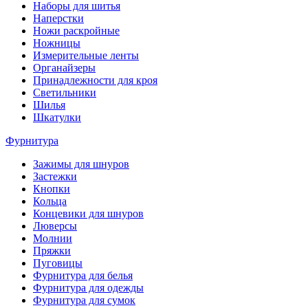
Наборы для шитья
Наперстки
Ножи раскройные
Ножницы
Измерительные ленты
Органайзеры
Принадлежности для кроя
Светильники
Шилья
Шкатулки
Фурнитура
Зажимы для шнуров
Застежки
Кнопки
Кольца
Концевики для шнуров
Люверсы
Молнии
Пряжки
Пуговицы
Фурнитура для белья
Фурнитура для одежды
Фурнитура для сумок