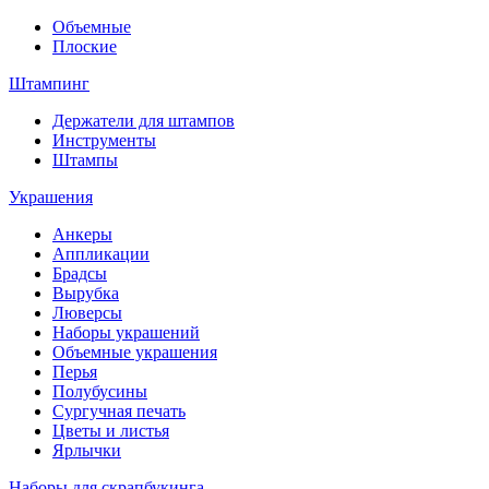
Объемные
Плоские
Штампинг
Держатели для штампов
Инструменты
Штампы
Украшения
Анкеры
Аппликации
Брадсы
Вырубка
Люверсы
Наборы украшений
Объемные украшения
Перья
Полубусины
Сургучная печать
Цветы и листья
Ярлычки
Наборы для скрапбукинга