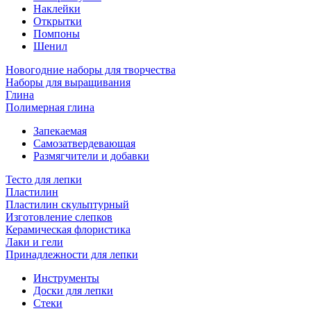
Наклейки
Открытки
Помпоны
Шенил
Новогодние наборы для творчества
Наборы для выращивания
Глина
Полимерная глина
Запекаемая
Самозатвердевающая
Размягчители и добавки
Тесто для лепки
Пластилин
Пластилин скульптурный
Изготовление слепков
Керамическая флористика
Лаки и гели
Принадлежности для лепки
Инструменты
Доски для лепки
Стеки