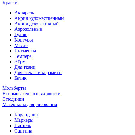
Краски
Акварель
Акрил художественный
Акрил декоративный
Аэрозольные
Гуашь
Контуры
Масло
Пигменты
Темпера
Эбру
Для ткани
Для стекла и керамики
Батик
Мольберты
Вспомогательные жидкости
Этюдники
Материалы для рисования
Карандаши
Маркеры
Пастель
Сангина