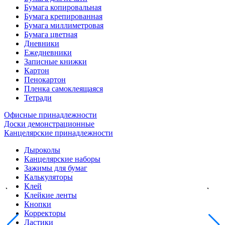
Бумага копировальная
Бумага крепированная
Бумага миллиметровая
Бумага цветная
Дневники
Ежедневники
Записные книжки
Картон
Пенокартон
Пленка самоклеящаяся
Тетради
Офисные принадлежности
Доски демонстрационные
Канцелярские принадлежности
Дыроколы
Канцелярские наборы
Зажимы для бумаг
Калькуляторы
Клей
Клейкие ленты
Кнопки
Корректоры
Ластики