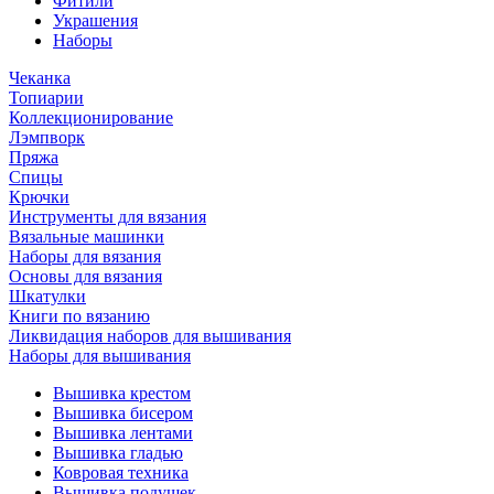
Фитили
Украшения
Наборы
Чеканка
Топиарии
Коллекционирование
Лэмпворк
Пряжа
Спицы
Крючки
Инструменты для вязания
Вязальные машинки
Наборы для вязания
Основы для вязания
Шкатулки
Книги по вязанию
Ликвидация наборов для вышивания
Наборы для вышивания
Вышивка крестом
Вышивка бисером
Вышивка лентами
Вышивка гладью
Ковровая техника
Вышивка подушек