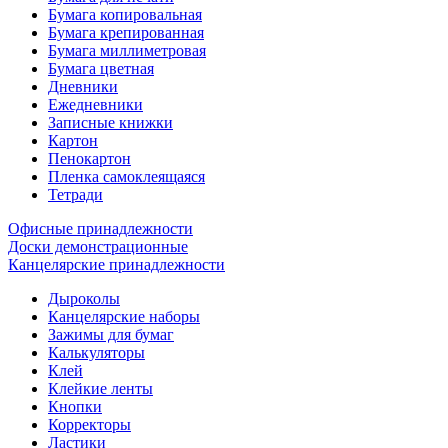
Бумага копировальная
Бумага крепированная
Бумага миллиметровая
Бумага цветная
Дневники
Ежедневники
Записные книжки
Картон
Пенокартон
Пленка самоклеящаяся
Тетради
Офисные принадлежности
Доски демонстрационные
Канцелярские принадлежности
Дыроколы
Канцелярские наборы
Зажимы для бумаг
Калькуляторы
Клей
Клейкие ленты
Кнопки
Корректоры
Ластики