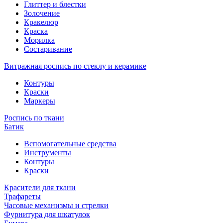
Глиттер и блестки
Золочение
Кракелюр
Краска
Морилка
Состаривание
Витражная роспись по стеклу и керамике
Контуры
Краски
Маркеры
Роспись по ткани
Батик
Вспомогательные средства
Инструменты
Контуры
Краски
Красители для ткани
Трафареты
Часовые механизмы и стрелки
Фурнитура для шкатулок