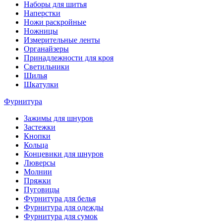
Наборы для шитья
Наперстки
Ножи раскройные
Ножницы
Измерительные ленты
Органайзеры
Принадлежности для кроя
Светильники
Шилья
Шкатулки
Фурнитура
Зажимы для шнуров
Застежки
Кнопки
Кольца
Концевики для шнуров
Люверсы
Молнии
Пряжки
Пуговицы
Фурнитура для белья
Фурнитура для одежды
Фурнитура для сумок