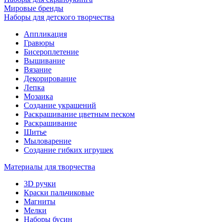
Мировые бренды
Наборы для детского творчества
Аппликация
Гравюры
Бисероплетение
Вышивание
Вязание
Декорирование
Лепка
Мозаика
Создание украшений
Раскрашивание цветным песком
Раскрашивание
Шитье
Мыловарение
Создание гибких игрушек
Материалы для творчества
3D ручки
Краски пальчиковые
Магниты
Мелки
Наборы бусин