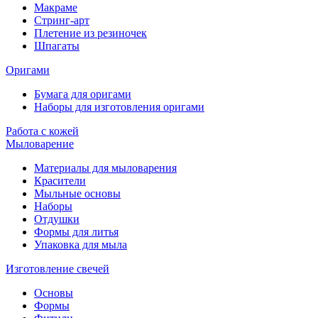
Макраме
Стринг-арт
Плетение из резиночек
Шпагаты
Оригами
Бумага для оригами
Наборы для изготовления оригами
Работа с кожей
Мыловарение
Материалы для мыловарения
Красители
Мыльные основы
Наборы
Отдушки
Формы для литья
Упаковка для мыла
Изготовление свечей
Основы
Формы