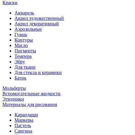
Краски
Акварель
Акрил художественный
Акрил декоративный
Аэрозольные
Гуашь
Контуры
Масло
Пигменты
Темпера
Эбру
Для ткани
Для стекла и керамики
Батик
Мольберты
Вспомогательные жидкости
Этюдники
Материалы для рисования
Карандаши
Маркеры
Пастель
Сангина