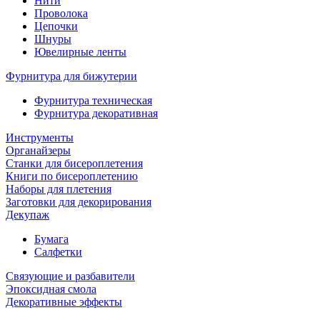
Нити
Проволока
Цепочки
Шнуры
Ювелирные ленты
Фурнитура для бижутерии
Фурнитура техническая
Фурнитура декоративная
Инструменты
Органайзеры
Станки для бисероплетения
Книги по бисероплетению
Наборы для плетения
Заготовки для декорирования
Декупаж
Бумага
Салфетки
Связующие и разбавители
Эпоксидная смола
Декоративные эффекты