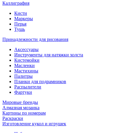
Каллиграфия
Кисти
Маркеры
Перья
Тушь
Принадлежности для рисования
Аксессуары
Инструменты для натяжки холста
Кистемойки
Масленки
Мастихины
Палитры
Планки для подрамников
Распылители
Фартуки
Мировые бренды
Алмазная мозаика
Картины по номерам
Раскраски
Изготовление кукол и игрушек