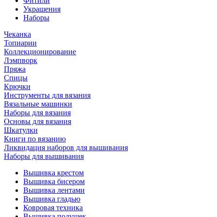
Фитили
Украшения
Наборы
Чеканка
Топиарии
Коллекционирование
Лэмпворк
Пряжа
Спицы
Крючки
Инструменты для вязания
Вязальные машинки
Наборы для вязания
Основы для вязания
Шкатулки
Книги по вязанию
Ликвидация наборов для вышивания
Наборы для вышивания
Вышивка крестом
Вышивка бисером
Вышивка лентами
Вышивка гладью
Ковровая техника
Вышивка подушек