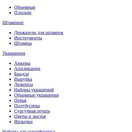
Объемные
Плоские
Штампинг
Держатели для штампов
Инструменты
Штампы
Украшения
Анкеры
Аппликации
Брадсы
Вырубка
Люверсы
Наборы украшений
Объемные украшения
Перья
Полубусины
Сургучная печать
Цветы и листья
Ярлычки
Наборы для скрапбукинга