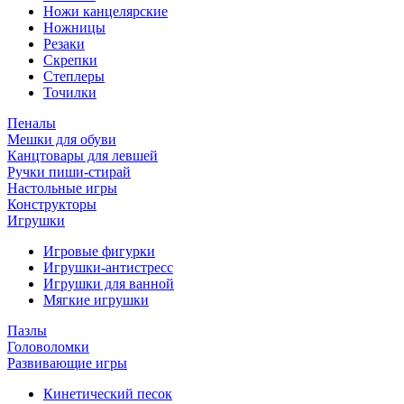
Ножи канцелярские
Ножницы
Резаки
Скрепки
Степлеры
Точилки
Пеналы
Мешки для обуви
Канцтовары для левшей
Ручки пиши-стирай
Настольные игры
Конструкторы
Игрушки
Игровые фигурки
Игрушки-антистресс
Игрушки для ванной
Мягкие игрушки
Пазлы
Головоломки
Развивающие игры
Кинетический песок