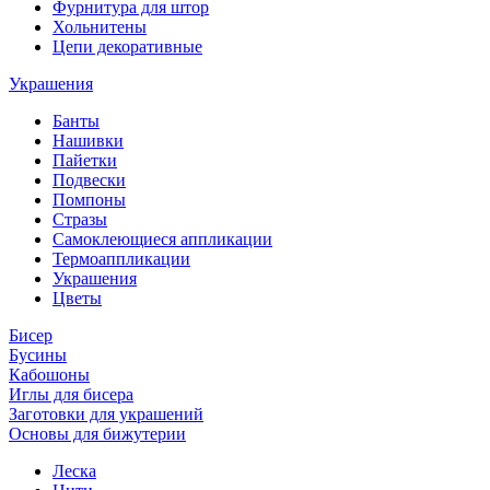
Фурнитура для штор
Хольнитены
Цепи декоративные
Украшения
Банты
Нашивки
Пайетки
Подвески
Помпоны
Стразы
Самоклеющиеся аппликации
Термоаппликации
Украшения
Цветы
Бисер
Бусины
Кабошоны
Иглы для бисера
Заготовки для украшений
Основы для бижутерии
Леска