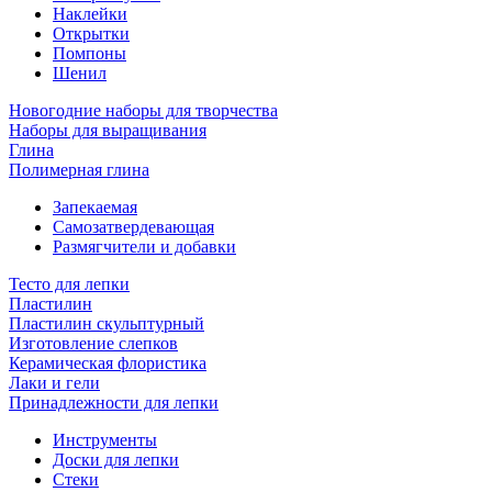
Наклейки
Открытки
Помпоны
Шенил
Новогодние наборы для творчества
Наборы для выращивания
Глина
Полимерная глина
Запекаемая
Самозатвердевающая
Размягчители и добавки
Тесто для лепки
Пластилин
Пластилин скульптурный
Изготовление слепков
Керамическая флористика
Лаки и гели
Принадлежности для лепки
Инструменты
Доски для лепки
Стеки