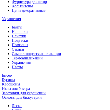
Фурнитура для штор
Хольнитены
Цепи декоративные
Украшения
Банты
Нашивки
Пайетки
Подвески
Помпоны
Стразы
Самоклеющиеся аппликации
Термоаппликации
Украшения
Цветы
Бисер
Бусины
Кабошоны
Иглы для бисера
Заготовки для украшений
Основы для бижутерии
Леска