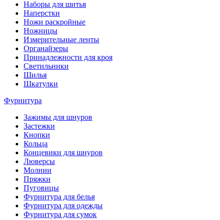
Наборы для шитья
Наперстки
Ножи раскройные
Ножницы
Измерительные ленты
Органайзеры
Принадлежности для кроя
Светильники
Шилья
Шкатулки
Фурнитура
Зажимы для шнуров
Застежки
Кнопки
Кольца
Концевики для шнуров
Люверсы
Молнии
Пряжки
Пуговицы
Фурнитура для белья
Фурнитура для одежды
Фурнитура для сумок