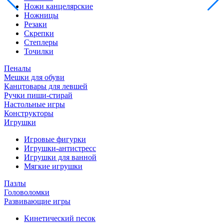
Ножи канцелярские
Ножницы
Резаки
Скрепки
Степлеры
Точилки
Пеналы
Мешки для обуви
Канцтовары для левшей
Ручки пиши-стирай
Настольные игры
Конструкторы
Игрушки
Игровые фигурки
Игрушки-антистресс
Игрушки для ванной
Мягкие игрушки
Пазлы
Головоломки
Развивающие игры
Кинетический песок