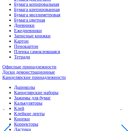
Бумага копировальная
Бумага крепированная
Бумага миллиметровая
Бумага цветная
Дневники
Ежедневники
Записные книжки
Картон
Пенокартон
Пленка самоклеящаяся
Тетради
Офисные принадлежности
Доски демонстрационные
Канцелярские принадлежности
Дыроколы
Канцелярские наборы
Зажимы для бумаг
Калькуляторы
Клей
Клейкие ленты
Кнопки
Корректоры
Ластики