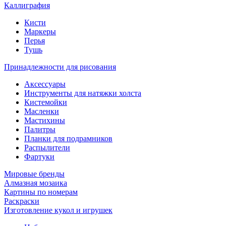
Каллиграфия
Кисти
Маркеры
Перья
Тушь
Принадлежности для рисования
Аксессуары
Инструменты для натяжки холста
Кистемойки
Масленки
Мастихины
Палитры
Планки для подрамников
Распылители
Фартуки
Мировые бренды
Алмазная мозаика
Картины по номерам
Раскраски
Изготовление кукол и игрушек