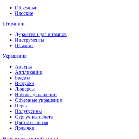
Объемные
Плоские
Штампинг
Держатели для штампов
Инструменты
Штампы
Украшения
Анкеры
Аппликации
Брадсы
Вырубка
Люверсы
Наборы украшений
Объемные украшения
Перья
Полубусины
Сургучная печать
Цветы и листья
Ярлычки
Наборы для скрапбукинга