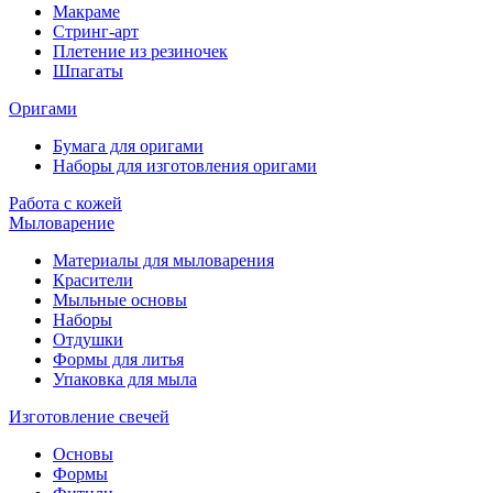
Макраме
Стринг-арт
Плетение из резиночек
Шпагаты
Оригами
Бумага для оригами
Наборы для изготовления оригами
Работа с кожей
Мыловарение
Материалы для мыловарения
Красители
Мыльные основы
Наборы
Отдушки
Формы для литья
Упаковка для мыла
Изготовление свечей
Основы
Формы