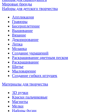
Мировые бренды
Наборы для детского творчества
Аппликация
Гравюры
Бисероплетение
Вышивание
Вязание
Декорирование
Лепка
Мозаика
Создание украшений
Раскрашивание цветным песком
Раскрашивание
Шитье
Мыловарение
Создание гибких игрушек
Материалы для творчества
3D ручки
Краски пальчиковые
Магниты
Мелки
Наборы бусин