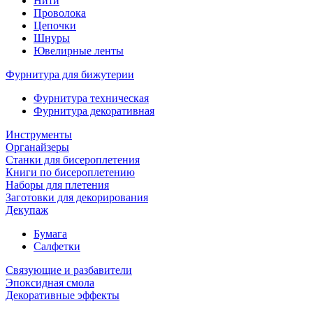
Нити
Проволока
Цепочки
Шнуры
Ювелирные ленты
Фурнитура для бижутерии
Фурнитура техническая
Фурнитура декоративная
Инструменты
Органайзеры
Станки для бисероплетения
Книги по бисероплетению
Наборы для плетения
Заготовки для декорирования
Декупаж
Бумага
Салфетки
Связующие и разбавители
Эпоксидная смола
Декоративные эффекты