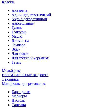
Краски
Акварель
Акрил художественный
Акрил декоративный
Аэрозольные
Гуашь
Контуры
Масло
Пигменты
Темпера
Эбру
Для ткани
Для стекла и керамики
Батик
Мольберты
Вспомогательные жидкости
Этюдники
Материалы для рисования
Карандаши
Маркеры
Пастель
Сангина