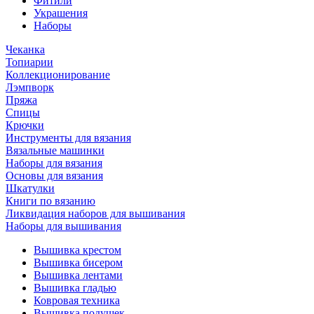
Фитили
Украшения
Наборы
Чеканка
Топиарии
Коллекционирование
Лэмпворк
Пряжа
Спицы
Крючки
Инструменты для вязания
Вязальные машинки
Наборы для вязания
Основы для вязания
Шкатулки
Книги по вязанию
Ликвидация наборов для вышивания
Наборы для вышивания
Вышивка крестом
Вышивка бисером
Вышивка лентами
Вышивка гладью
Ковровая техника
Вышивка подушек