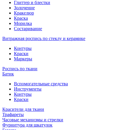
Глиттер и блестки
Золочение
Кракелюр
Краска
Морилка
Состаривание
Витражная роспись по стеклу и керамике
Контуры
Краски
Маркеры
Роспись по ткани
Батик
Вспомогательные средства
Инструменты
Контуры
Краски
Красители для ткани
Трафареты
Часовые механизмы и стрелки
Фурнитура для шкатулок