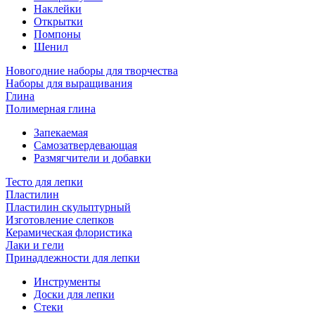
Наклейки
Открытки
Помпоны
Шенил
Новогодние наборы для творчества
Наборы для выращивания
Глина
Полимерная глина
Запекаемая
Самозатвердевающая
Размягчители и добавки
Тесто для лепки
Пластилин
Пластилин скульптурный
Изготовление слепков
Керамическая флористика
Лаки и гели
Принадлежности для лепки
Инструменты
Доски для лепки
Стеки