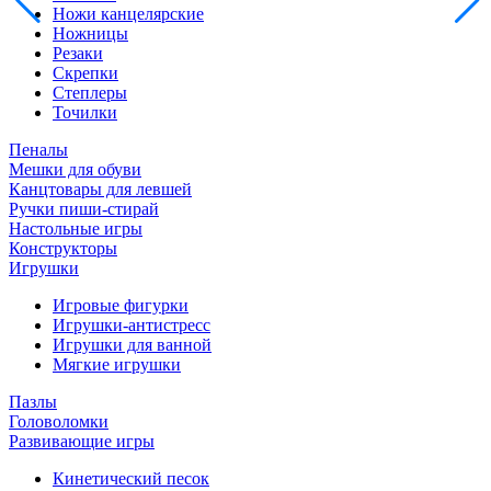
Ножи канцелярские
Ножницы
Резаки
Скрепки
Степлеры
Точилки
Пеналы
Мешки для обуви
Канцтовары для левшей
Ручки пиши-стирай
Настольные игры
Конструкторы
Игрушки
Игровые фигурки
Игрушки-антистресс
Игрушки для ванной
Мягкие игрушки
Пазлы
Головоломки
Развивающие игры
Кинетический песок