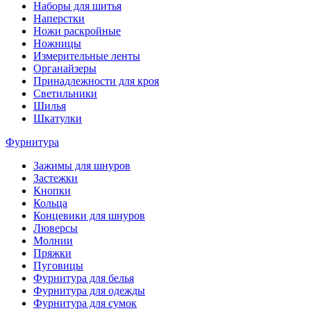
Наборы для шитья
Наперстки
Ножи раскройные
Ножницы
Измерительные ленты
Органайзеры
Принадлежности для кроя
Светильники
Шилья
Шкатулки
Фурнитура
Зажимы для шнуров
Застежки
Кнопки
Кольца
Концевики для шнуров
Люверсы
Молнии
Пряжки
Пуговицы
Фурнитура для белья
Фурнитура для одежды
Фурнитура для сумок