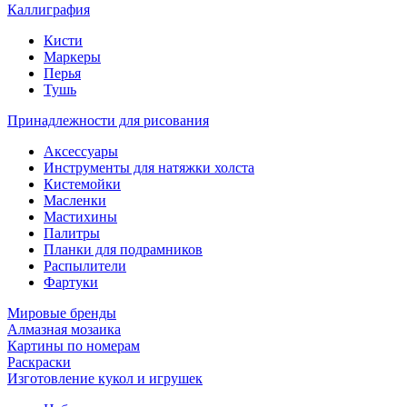
Каллиграфия
Кисти
Маркеры
Перья
Тушь
Принадлежности для рисования
Аксессуары
Инструменты для натяжки холста
Кистемойки
Масленки
Мастихины
Палитры
Планки для подрамников
Распылители
Фартуки
Мировые бренды
Алмазная мозаика
Картины по номерам
Раскраски
Изготовление кукол и игрушек