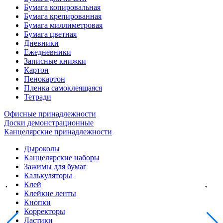
Бумага копировальная
Бумага крепированная
Бумага миллиметровая
Бумага цветная
Дневники
Ежедневники
Записные книжки
Картон
Пенокартон
Пленка самоклеящаяся
Тетради
Офисные принадлежности
Доски демонстрационные
Канцелярские принадлежности
Дыроколы
Канцелярские наборы
Зажимы для бумаг
Калькуляторы
Клей
Клейкие ленты
Кнопки
Корректоры
Ластики