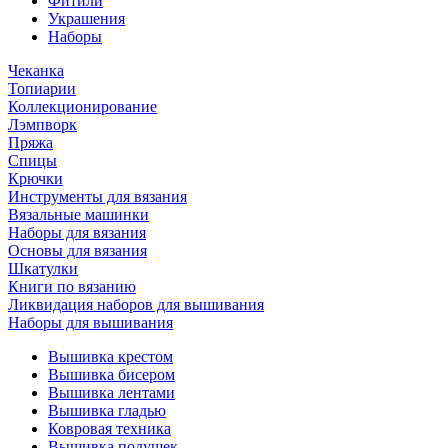
Фитили
Украшения
Наборы
Чеканка
Топиарии
Коллекционирование
Лэмпворк
Пряжа
Спицы
Крючки
Инструменты для вязания
Вязальные машинки
Наборы для вязания
Основы для вязания
Шкатулки
Книги по вязанию
Ликвидация наборов для вышивания
Наборы для вышивания
Вышивка крестом
Вышивка бисером
Вышивка лентами
Вышивка гладью
Ковровая техника
Вышивка подушек