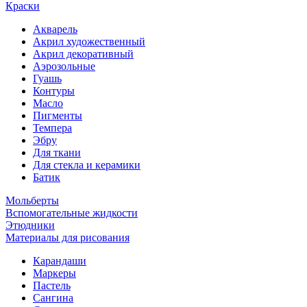
Краски
Акварель
Акрил художественный
Акрил декоративный
Аэрозольные
Гуашь
Контуры
Масло
Пигменты
Темпера
Эбру
Для ткани
Для стекла и керамики
Батик
Мольберты
Вспомогательные жидкости
Этюдники
Материалы для рисования
Карандаши
Маркеры
Пастель
Сангина