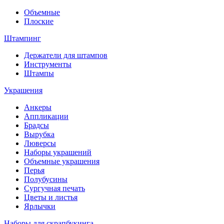
Объемные
Плоские
Штампинг
Держатели для штампов
Инструменты
Штампы
Украшения
Анкеры
Аппликации
Брадсы
Вырубка
Люверсы
Наборы украшений
Объемные украшения
Перья
Полубусины
Сургучная печать
Цветы и листья
Ярлычки
Наборы для скрапбукинга