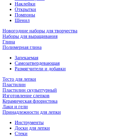
Наклейки
Открытки
Помпоны
Шенил
Новогодние наборы для творчества
Наборы для выращивания
Глина
Полимерная глина
Запекаемая
Самозатвердевающая
Размягчители и добавки
Тесто для лепки
Пластилин
Пластилин скульптурный
Изготовление слепков
Керамическая флористика
Лаки и гели
Принадлежности для лепки
Инструменты
Доски для лепки
Стеки