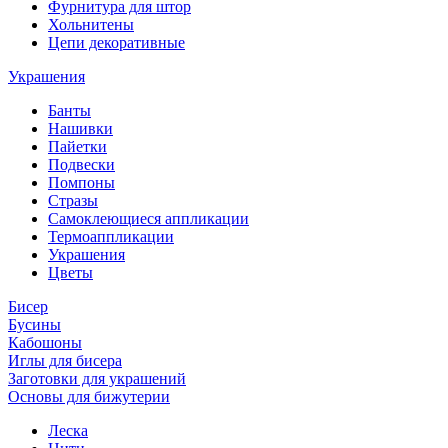
Фурнитура для штор
Хольнитены
Цепи декоративные
Украшения
Банты
Нашивки
Пайетки
Подвески
Помпоны
Стразы
Самоклеющиеся аппликации
Термоаппликации
Украшения
Цветы
Бисер
Бусины
Кабошоны
Иглы для бисера
Заготовки для украшений
Основы для бижутерии
Леска