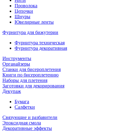
Нити
Проволока
Цепочки
Шнуры
Ювелирные ленты
Фурнитура для бижутерии
Фурнитура техническая
Фурнитура декоративная
Инструменты
Органайзеры
Станки для бисероплетения
Книги по бисероплетению
Наборы для плетения
Заготовки для декорирования
Декупаж
Бумага
Салфетки
Связующие и разбавители
Эпоксидная смола
Декоративные эффекты