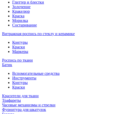
Глиттер и блестки
Золочение
Кракелюр
Краска
Морилка
Состаривание
Витражная роспись по стеклу и керамике
Контуры
Краски
Маркеры
Роспись по ткани
Батик
Вспомогательные средства
Инструменты
Контуры
Краски
Красители для ткани
Трафареты
Часовые механизмы и стрелки
Фурнитура для шкатулок