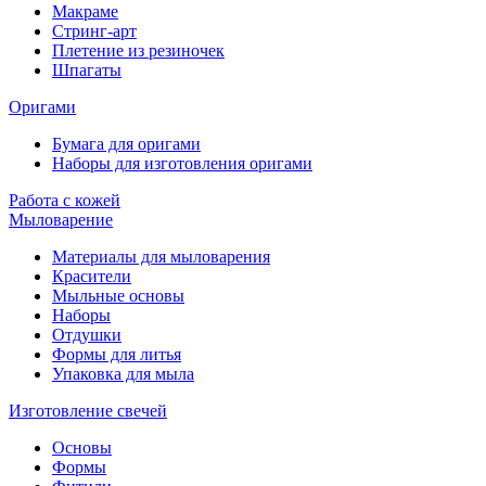
Макраме
Стринг-арт
Плетение из резиночек
Шпагаты
Оригами
Бумага для оригами
Наборы для изготовления оригами
Работа с кожей
Мыловарение
Материалы для мыловарения
Красители
Мыльные основы
Наборы
Отдушки
Формы для литья
Упаковка для мыла
Изготовление свечей
Основы
Формы