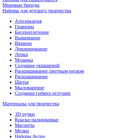
Мировые бренды
Наборы для детского творчества
Аппликация
Гравюры
Бисероплетение
Вышивание
Вязание
Декорирование
Лепка
Мозаика
Создание украшений
Раскрашивание цветным песком
Раскрашивание
Шитье
Мыловарение
Создание гибких игрушек
Материалы для творчества
3D ручки
Краски пальчиковые
Магниты
Мелки
Наборы бусин