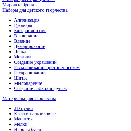
Мировые бренды
Наборы для детского творчества
Аппликация
Гравюры
Бисероплетение
Вышивание
Вязание
Декорирование
Лепка
Мозаика
Создание украшений
Раскрашивание цветным песком
Раскрашивание
Шитье
Мыловарение
Создание гибких игрушек
Материалы для творчества
3D ручки
Краски пальчиковые
Магниты
Мелки
Наборы бусин