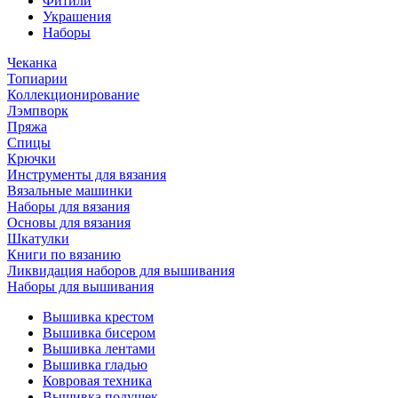
Фитили
Украшения
Наборы
Чеканка
Топиарии
Коллекционирование
Лэмпворк
Пряжа
Спицы
Крючки
Инструменты для вязания
Вязальные машинки
Наборы для вязания
Основы для вязания
Шкатулки
Книги по вязанию
Ликвидация наборов для вышивания
Наборы для вышивания
Вышивка крестом
Вышивка бисером
Вышивка лентами
Вышивка гладью
Ковровая техника
Вышивка подушек