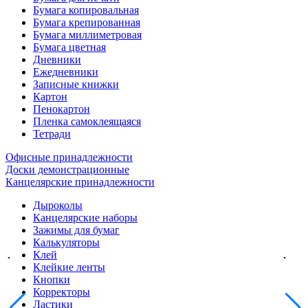
Бумага копировальная
Бумага крепированная
Бумага миллиметровая
Бумага цветная
Дневники
Ежедневники
Записные книжки
Картон
Пенокартон
Пленка самоклеящаяся
Тетради
Офисные принадлежности
Доски демонстрационные
Канцелярские принадлежности
Дыроколы
Канцелярские наборы
Зажимы для бумаг
Калькуляторы
Клей
Клейкие ленты
Кнопки
Корректоры
Ластики