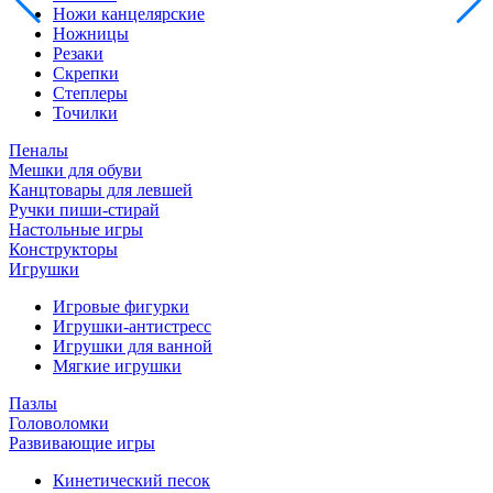
Ножи канцелярские
Ножницы
Резаки
Скрепки
Степлеры
Точилки
Пеналы
Мешки для обуви
Канцтовары для левшей
Ручки пиши-стирай
Настольные игры
Конструкторы
Игрушки
Игровые фигурки
Игрушки-антистресс
Игрушки для ванной
Мягкие игрушки
Пазлы
Головоломки
Развивающие игры
Кинетический песок