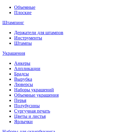
Объемные
Плоские
Штампинг
Держатели для штампов
Инструменты
Штампы
Украшения
Анкеры
Аппликации
Брадсы
Вырубка
Люверсы
Наборы украшений
Объемные украшения
Перья
Полубусины
Сургучная печать
Цветы и листья
Ярлычки
Наборы для скрапбукинга