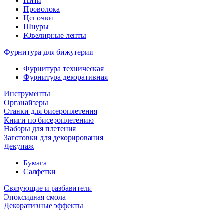
Нити
Проволока
Цепочки
Шнуры
Ювелирные ленты
Фурнитура для бижутерии
Фурнитура техническая
Фурнитура декоративная
Инструменты
Органайзеры
Станки для бисероплетения
Книги по бисероплетению
Наборы для плетения
Заготовки для декорирования
Декупаж
Бумага
Салфетки
Связующие и разбавители
Эпоксидная смола
Декоративные эффекты