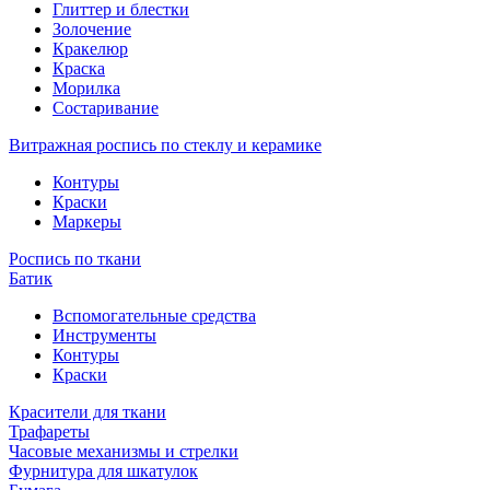
Глиттер и блестки
Золочение
Кракелюр
Краска
Морилка
Состаривание
Витражная роспись по стеклу и керамике
Контуры
Краски
Маркеры
Роспись по ткани
Батик
Вспомогательные средства
Инструменты
Контуры
Краски
Красители для ткани
Трафареты
Часовые механизмы и стрелки
Фурнитура для шкатулок