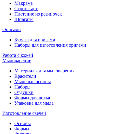
Макраме
Стринг-арт
Плетение из резиночек
Шпагаты
Оригами
Бумага для оригами
Наборы для изготовления оригами
Работа с кожей
Мыловарение
Материалы для мыловарения
Красители
Мыльные основы
Наборы
Отдушки
Формы для литья
Упаковка для мыла
Изготовление свечей
Основы
Формы