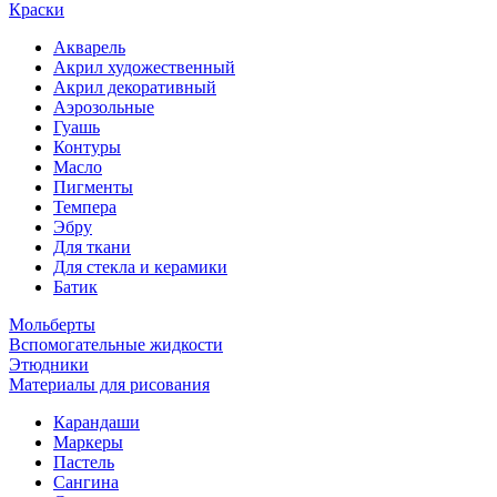
Краски
Акварель
Акрил художественный
Акрил декоративный
Аэрозольные
Гуашь
Контуры
Масло
Пигменты
Темпера
Эбру
Для ткани
Для стекла и керамики
Батик
Мольберты
Вспомогательные жидкости
Этюдники
Материалы для рисования
Карандаши
Маркеры
Пастель
Сангина