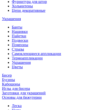
Фурнитура для штор
Хольнитены
Цепи декоративные
Украшения
Банты
Нашивки
Пайетки
Подвески
Помпоны
Стразы
Самоклеющиеся аппликации
Термоаппликации
Украшения
Цветы
Бисер
Бусины
Кабошоны
Иглы для бисера
Заготовки для украшений
Основы для бижутерии
Леска