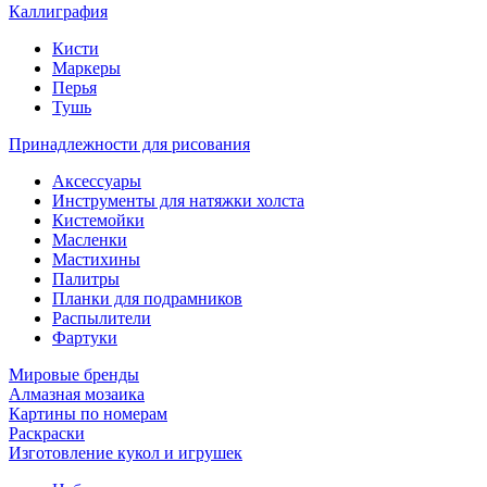
Каллиграфия
Кисти
Маркеры
Перья
Тушь
Принадлежности для рисования
Аксессуары
Инструменты для натяжки холста
Кистемойки
Масленки
Мастихины
Палитры
Планки для подрамников
Распылители
Фартуки
Мировые бренды
Алмазная мозаика
Картины по номерам
Раскраски
Изготовление кукол и игрушек