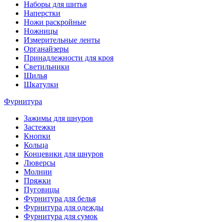
Наборы для шитья
Наперстки
Ножи раскройные
Ножницы
Измерительные ленты
Органайзеры
Принадлежности для кроя
Светильники
Шилья
Шкатулки
Фурнитура
Зажимы для шнуров
Застежки
Кнопки
Кольца
Концевики для шнуров
Люверсы
Молнии
Пряжки
Пуговицы
Фурнитура для белья
Фурнитура для одежды
Фурнитура для сумок