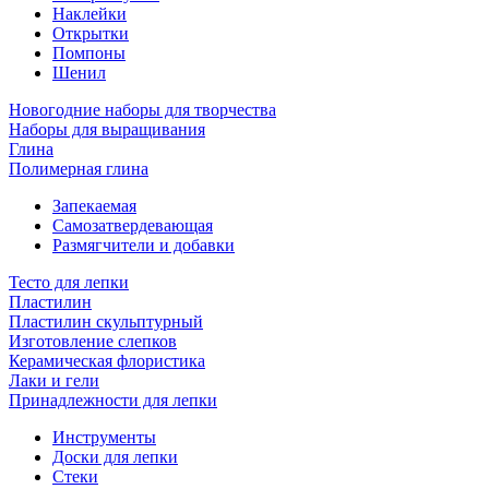
Наклейки
Открытки
Помпоны
Шенил
Новогодние наборы для творчества
Наборы для выращивания
Глина
Полимерная глина
Запекаемая
Самозатвердевающая
Размягчители и добавки
Тесто для лепки
Пластилин
Пластилин скульптурный
Изготовление слепков
Керамическая флористика
Лаки и гели
Принадлежности для лепки
Инструменты
Доски для лепки
Стеки