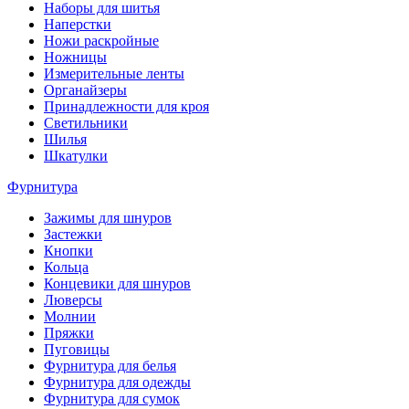
Наборы для шитья
Наперстки
Ножи раскройные
Ножницы
Измерительные ленты
Органайзеры
Принадлежности для кроя
Светильники
Шилья
Шкатулки
Фурнитура
Зажимы для шнуров
Застежки
Кнопки
Кольца
Концевики для шнуров
Люверсы
Молнии
Пряжки
Пуговицы
Фурнитура для белья
Фурнитура для одежды
Фурнитура для сумок