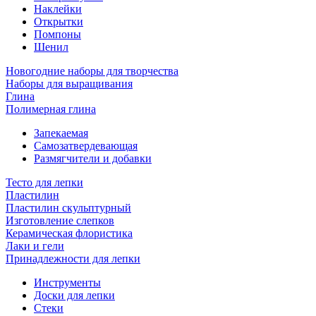
Наклейки
Открытки
Помпоны
Шенил
Новогодние наборы для творчества
Наборы для выращивания
Глина
Полимерная глина
Запекаемая
Самозатвердевающая
Размягчители и добавки
Тесто для лепки
Пластилин
Пластилин скульптурный
Изготовление слепков
Керамическая флористика
Лаки и гели
Принадлежности для лепки
Инструменты
Доски для лепки
Стеки