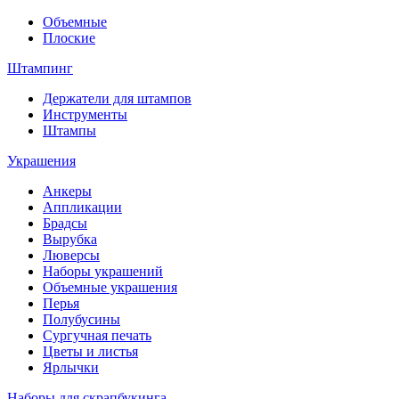
Объемные
Плоские
Штампинг
Держатели для штампов
Инструменты
Штампы
Украшения
Анкеры
Аппликации
Брадсы
Вырубка
Люверсы
Наборы украшений
Объемные украшения
Перья
Полубусины
Сургучная печать
Цветы и листья
Ярлычки
Наборы для скрапбукинга