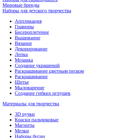
Мировые бренды
Наборы для детского творчества
Аппликация
Гравюры
Бисероплетение
Вышивание
Вязание
Декорирование
Лепка
Мозаика
Создание украшений
Раскрашивание цветным песком
Раскрашивание
Шитье
Мыловарение
Создание гибких игрушек
Материалы для творчества
3D ручки
Краски пальчиковые
Магниты
Мелки
Наборы бусин