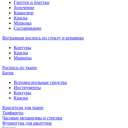
Глиттер и блестки
Золочение
Кракелюр
Краска
Морилка
Состаривание
Витражная роспись по стеклу и керамике
Контуры
Краски
Маркеры
Роспись по ткани
Батик
Вспомогательные средства
Инструменты
Контуры
Краски
Красители для ткани
Трафареты
Часовые механизмы и стрелки
Фурнитура для шкатулок