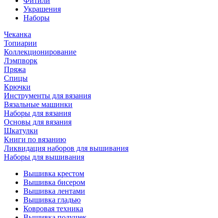
Фитили
Украшения
Наборы
Чеканка
Топиарии
Коллекционирование
Лэмпворк
Пряжа
Спицы
Крючки
Инструменты для вязания
Вязальные машинки
Наборы для вязания
Основы для вязания
Шкатулки
Книги по вязанию
Ликвидация наборов для вышивания
Наборы для вышивания
Вышивка крестом
Вышивка бисером
Вышивка лентами
Вышивка гладью
Ковровая техника
Вышивка подушек