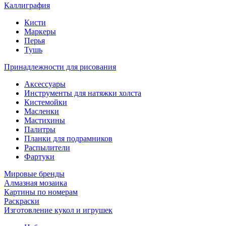
Каллиграфия
Кисти
Маркеры
Перья
Тушь
Принадлежности для рисования
Аксессуары
Инструменты для натяжки холста
Кистемойки
Масленки
Мастихины
Палитры
Планки для подрамников
Распылители
Фартуки
Мировые бренды
Алмазная мозаика
Картины по номерам
Раскраски
Изготовление кукол и игрушек