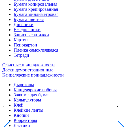
Бумага копировальная
Бумага крепированная
Бумага миллиметровая
Бумага цветная
Дневники
Ежедневники
Записные книжки
Картон
Пенокартон
Пленка самоклеящаяся
Тетради
Офисные принадлежности
Доски демонстрационные
Канцелярские принадлежности
Дыроколы
Канцелярские наборы
Зажимы для бумаг
Калькуляторы
Клей
Клейкие ленты
Кнопки
Корректоры
Ластики