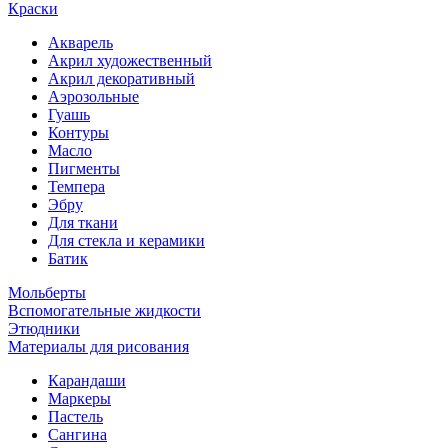
Краски
Акварель
Акрил художественный
Акрил декоративный
Аэрозольные
Гуашь
Контуры
Масло
Пигменты
Темпера
Эбру
Для ткани
Для стекла и керамики
Батик
Мольберты
Вспомогательные жидкости
Этюдники
Материалы для рисования
Карандаши
Маркеры
Пастель
Сангина