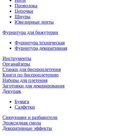
Нити
Проволока
Цепочки
Шнуры
Ювелирные ленты
Фурнитура для бижутерии
Фурнитура техническая
Фурнитура декоративная
Инструменты
Органайзеры
Станки для бисероплетения
Книги по бисероплетению
Наборы для плетения
Заготовки для декорирования
Декупаж
Бумага
Салфетки
Связующие и разбавители
Эпоксидная смола
Декоративные эффекты