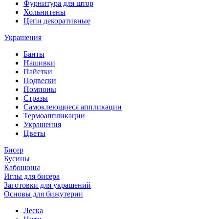
Фурнитура для штор
Хольнитены
Цепи декоративные
Украшения
Банты
Нашивки
Пайетки
Подвески
Помпоны
Стразы
Самоклеющиеся аппликации
Термоаппликации
Украшения
Цветы
Бисер
Бусины
Кабошоны
Иглы для бисера
Заготовки для украшений
Основы для бижутерии
Леска