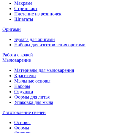
Макраме
Стринг-арт
Плетение из резиночек
Шпагаты
Оригами
Бумага для оригами
Наборы для изготовления оригами
Работа с кожей
Мыловарение
Материалы для мыловарения
Красители
Мыльные основы
Наборы
Отдушки
Формы для литья
Упаковка для мыла
Изготовление свечей
Основы
Формы