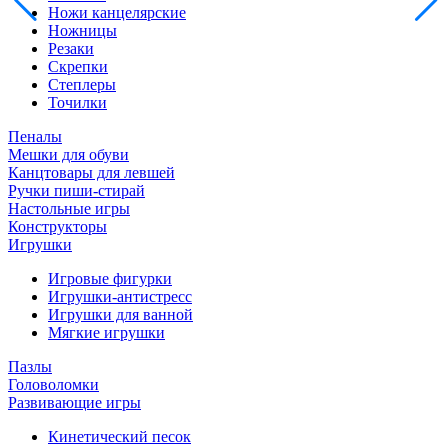
Ножи канцелярские
Ножницы
Резаки
Скрепки
Степлеры
Точилки
Пеналы
Мешки для обуви
Канцтовары для левшей
Ручки пиши-стирай
Настольные игры
Конструкторы
Игрушки
Игровые фигурки
Игрушки-антистресс
Игрушки для ванной
Мягкие игрушки
Пазлы
Головоломки
Развивающие игры
Кинетический песок