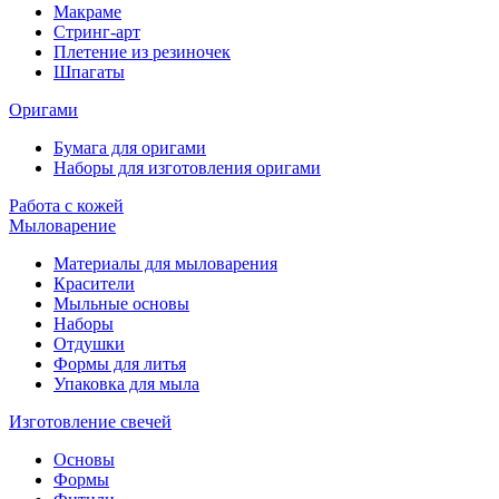
Макраме
Стринг-арт
Плетение из резиночек
Шпагаты
Оригами
Бумага для оригами
Наборы для изготовления оригами
Работа с кожей
Мыловарение
Материалы для мыловарения
Красители
Мыльные основы
Наборы
Отдушки
Формы для литья
Упаковка для мыла
Изготовление свечей
Основы
Формы