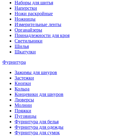
Наборы для шитья
Наперстки
Ножи раскройные
Ножницы
Измерительные ленты
Органайзеры
Принадлежности для кроя
Светильники
Шилья
Шкатулки
Фурнитура
Зажимы для шнуров
Застежки
Кнопки
Кольца
Концевики для шнуров
Люверсы
Молнии
Пряжки
Пуговицы
Фурнитура для белья
Фурнитура для одежды
Фурнитура для сумок