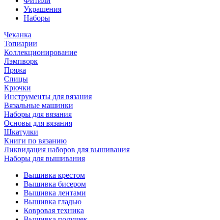
Фитили
Украшения
Наборы
Чеканка
Топиарии
Коллекционирование
Лэмпворк
Пряжа
Спицы
Крючки
Инструменты для вязания
Вязальные машинки
Наборы для вязания
Основы для вязания
Шкатулки
Книги по вязанию
Ликвидация наборов для вышивания
Наборы для вышивания
Вышивка крестом
Вышивка бисером
Вышивка лентами
Вышивка гладью
Ковровая техника
Вышивка подушек