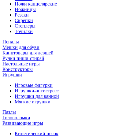
Ножи канцелярские
Ножницы
Резаки
Скрепки
Степлеры
Точилки
Пеналы
Мешки для обуви
Канцтовары для левшей
Ручки пиши-стирай
Настольные игры
Конструкторы
Игрушки
Игровые фигурки
Игрушки-антистресс
Игрушки для ванной
Мягкие игрушки
Пазлы
Головоломки
Развивающие игры
Кинетический песок