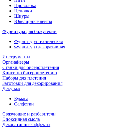
Нити
Проволока
Цепочки
Шнуры
Ювелирные ленты
Фурнитура для бижутерии
Фурнитура техническая
Фурнитура декоративная
Инструменты
Органайзеры
Станки для бисероплетения
Книги по бисероплетению
Наборы для плетения
Заготовки для декорирования
Декупаж
Бумага
Салфетки
Связующие и разбавители
Эпоксидная смола
Декоративные эффекты