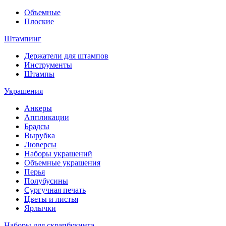
Объемные
Плоские
Штампинг
Держатели для штампов
Инструменты
Штампы
Украшения
Анкеры
Аппликации
Брадсы
Вырубка
Люверсы
Наборы украшений
Объемные украшения
Перья
Полубусины
Сургучная печать
Цветы и листья
Ярлычки
Наборы для скрапбукинга