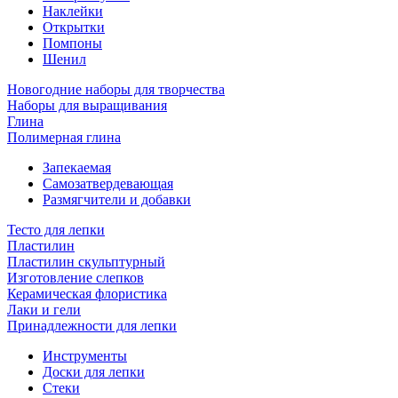
Наклейки
Открытки
Помпоны
Шенил
Новогодние наборы для творчества
Наборы для выращивания
Глина
Полимерная глина
Запекаемая
Самозатвердевающая
Размягчители и добавки
Тесто для лепки
Пластилин
Пластилин скульптурный
Изготовление слепков
Керамическая флористика
Лаки и гели
Принадлежности для лепки
Инструменты
Доски для лепки
Стеки