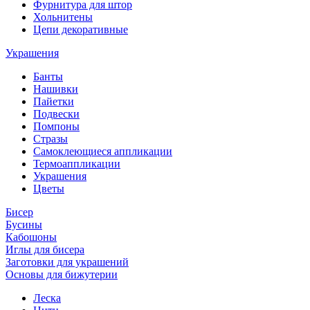
Фурнитура для штор
Хольнитены
Цепи декоративные
Украшения
Банты
Нашивки
Пайетки
Подвески
Помпоны
Стразы
Самоклеющиеся аппликации
Термоаппликации
Украшения
Цветы
Бисер
Бусины
Кабошоны
Иглы для бисера
Заготовки для украшений
Основы для бижутерии
Леска