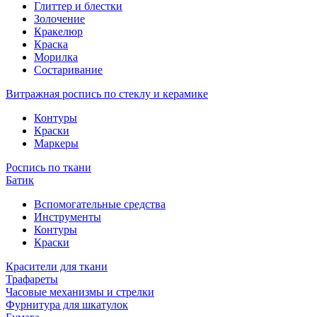
Глиттер и блестки
Золочение
Кракелюр
Краска
Морилка
Состаривание
Витражная роспись по стеклу и керамике
Контуры
Краски
Маркеры
Роспись по ткани
Батик
Вспомогательные средства
Инструменты
Контуры
Краски
Красители для ткани
Трафареты
Часовые механизмы и стрелки
Фурнитура для шкатулок