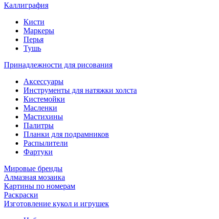
Каллиграфия
Кисти
Маркеры
Перья
Тушь
Принадлежности для рисования
Аксессуары
Инструменты для натяжки холста
Кистемойки
Масленки
Мастихины
Палитры
Планки для подрамников
Распылители
Фартуки
Мировые бренды
Алмазная мозаика
Картины по номерам
Раскраски
Изготовление кукол и игрушек