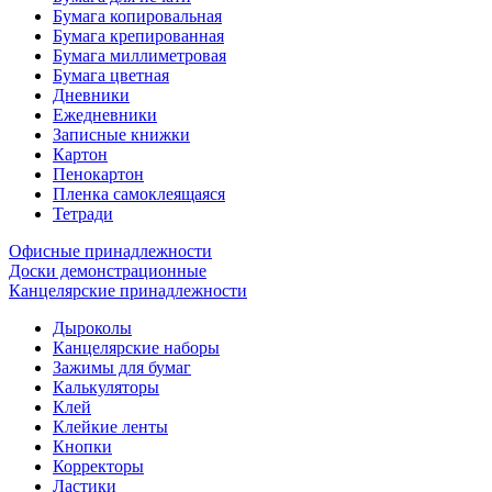
Бумага копировальная
Бумага крепированная
Бумага миллиметровая
Бумага цветная
Дневники
Ежедневники
Записные книжки
Картон
Пенокартон
Пленка самоклеящаяся
Тетради
Офисные принадлежности
Доски демонстрационные
Канцелярские принадлежности
Дыроколы
Канцелярские наборы
Зажимы для бумаг
Калькуляторы
Клей
Клейкие ленты
Кнопки
Корректоры
Ластики