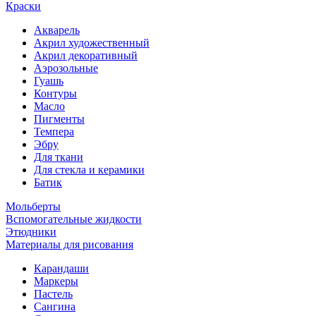
Краски
Акварель
Акрил художественный
Акрил декоративный
Аэрозольные
Гуашь
Контуры
Масло
Пигменты
Темпера
Эбру
Для ткани
Для стекла и керамики
Батик
Мольберты
Вспомогательные жидкости
Этюдники
Материалы для рисования
Карандаши
Маркеры
Пастель
Сангина