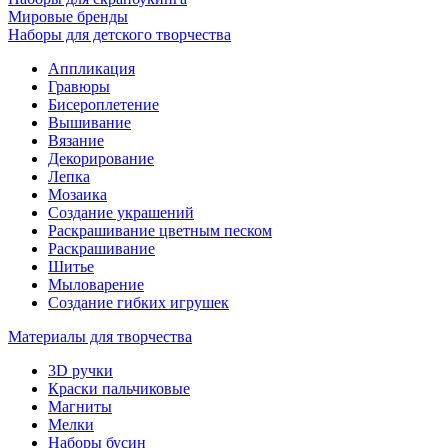
Мировые бренды
Наборы для детского творчества
Аппликация
Гравюры
Бисероплетение
Вышивание
Вязание
Декорирование
Лепка
Мозаика
Создание украшений
Раскрашивание цветным песком
Раскрашивание
Шитье
Мыловарение
Создание гибких игрушек
Материалы для творчества
3D ручки
Краски пальчиковые
Магниты
Мелки
Наборы бусин