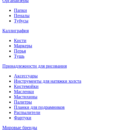
Органайзеры
Папки
Пеналы
Тубусы
Каллиграфия
Кисти
Маркеры
Перья
Тушь
Принадлежности для рисования
Аксессуары
Инструменты для натяжки холста
Кистемойки
Масленки
Мастихины
Палитры
Планки для подрамников
Распылители
Фартуки
Мировые бренды