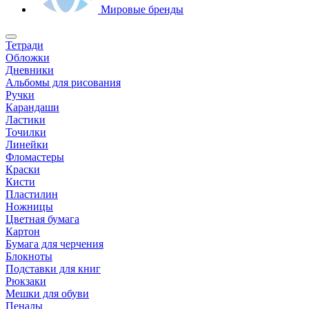
Мировые бренды
Тетради
Обложки
Дневники
Альбомы для рисования
Ручки
Карандаши
Ластики
Точилки
Линейки
Фломастеры
Краски
Кисти
Пластилин
Ножницы
Цветная бумага
Картон
Бумага для черчения
Блокноты
Подставки для книг
Рюкзаки
Мешки для обуви
Пеналы