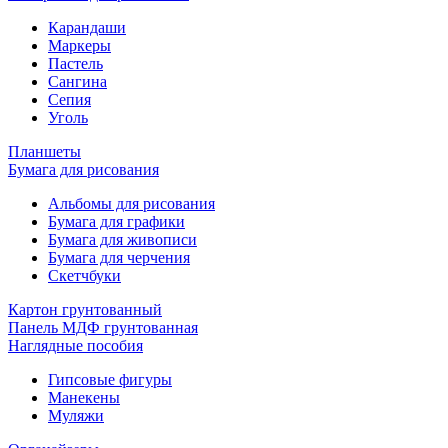
Карандаши
Маркеры
Пастель
Сангина
Сепия
Уголь
Планшеты
Бумага для рисования
Альбомы для рисования
Бумага для графики
Бумага для живописи
Бумага для черчения
Скетчбуки
Картон грунтованный
Панель МДФ грунтованная
Наглядные пособия
Гипсовые фигуры
Манекены
Муляжи