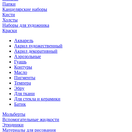
Папки
Канцелярские наборы
Кисти
Холсты
Наборы для художника
Краски
Акварель
Акрил художественный
Акрил декоративный
Аэрозольные
Гуашь
Контуры
Масло
Пигменты
Темпера
Эбру
Для ткани
Для стекла и керамики
Батик
Мольберты
Вспомогательные жидкости
Этюдники
Материалы для рисования