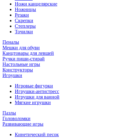
Ножи канцелярские
Ножницы
Резаки
Скрепки
Степлеры
Точилки
Пеналы
Мешки для обуви
Канцтовары для левшей
Ручки пиши-стирай
Настольные игры
Конструкторы
Игрушки
Игровые фигурки
Игрушки-антистресс
Игрушки для ванной
Мягкие игрушки
Пазлы
Головоломки
Развивающие игры
Кинетический песок