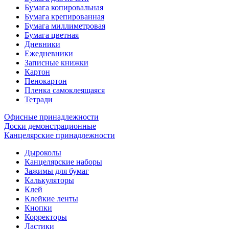
Бумага копировальная
Бумага крепированная
Бумага миллиметровая
Бумага цветная
Дневники
Ежедневники
Записные книжки
Картон
Пенокартон
Пленка самоклеящаяся
Тетради
Офисные принадлежности
Доски демонстрационные
Канцелярские принадлежности
Дыроколы
Канцелярские наборы
Зажимы для бумаг
Калькуляторы
Клей
Клейкие ленты
Кнопки
Корректоры
Ластики