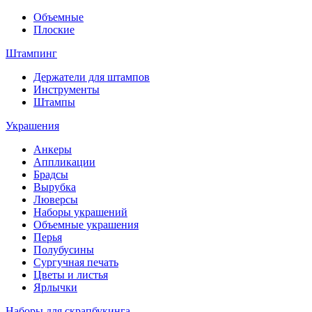
Объемные
Плоские
Штампинг
Держатели для штампов
Инструменты
Штампы
Украшения
Анкеры
Аппликации
Брадсы
Вырубка
Люверсы
Наборы украшений
Объемные украшения
Перья
Полубусины
Сургучная печать
Цветы и листья
Ярлычки
Наборы для скрапбукинга