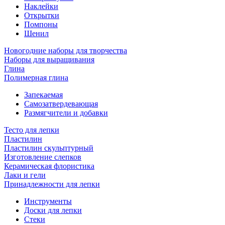
Наклейки
Открытки
Помпоны
Шенил
Новогодние наборы для творчества
Наборы для выращивания
Глина
Полимерная глина
Запекаемая
Самозатвердевающая
Размягчители и добавки
Тесто для лепки
Пластилин
Пластилин скульптурный
Изготовление слепков
Керамическая флористика
Лаки и гели
Принадлежности для лепки
Инструменты
Доски для лепки
Стеки