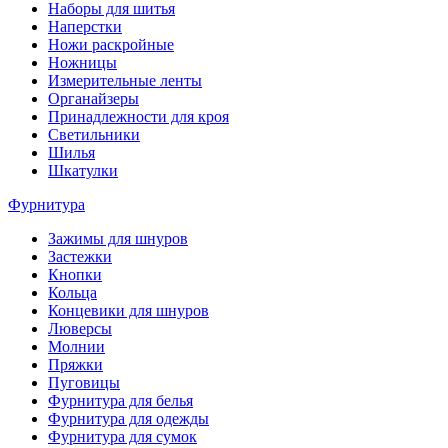
Наборы для шитья
Наперстки
Ножи раскройные
Ножницы
Измерительные ленты
Органайзеры
Принадлежности для кроя
Светильники
Шилья
Шкатулки
Фурнитура
Зажимы для шнуров
Застежки
Кнопки
Кольца
Концевики для шнуров
Люверсы
Молнии
Пряжки
Пуговицы
Фурнитура для белья
Фурнитура для одежды
Фурнитура для сумок