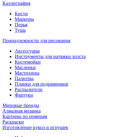
Каллиграфия
Кисти
Маркеры
Перья
Тушь
Принадлежности для рисования
Аксессуары
Инструменты для натяжки холста
Кистемойки
Масленки
Мастихины
Палитры
Планки для подрамников
Распылители
Фартуки
Мировые бренды
Алмазная мозаика
Картины по номерам
Раскраски
Изготовление кукол и игрушек