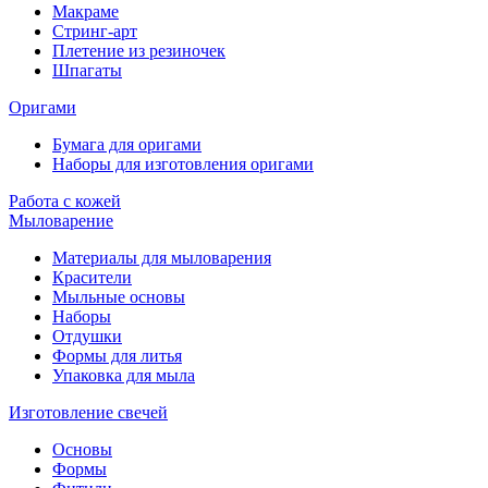
Макраме
Стринг-арт
Плетение из резиночек
Шпагаты
Оригами
Бумага для оригами
Наборы для изготовления оригами
Работа с кожей
Мыловарение
Материалы для мыловарения
Красители
Мыльные основы
Наборы
Отдушки
Формы для литья
Упаковка для мыла
Изготовление свечей
Основы
Формы