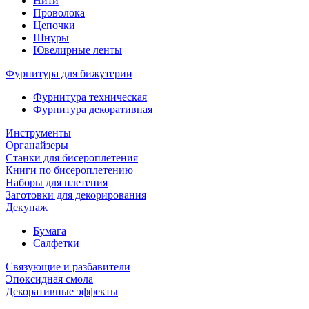
Нити
Проволока
Цепочки
Шнуры
Ювелирные ленты
Фурнитура для бижутерии
Фурнитура техническая
Фурнитура декоративная
Инструменты
Органайзеры
Станки для бисероплетения
Книги по бисероплетению
Наборы для плетения
Заготовки для декорирования
Декупаж
Бумага
Салфетки
Связующие и разбавители
Эпоксидная смола
Декоративные эффекты