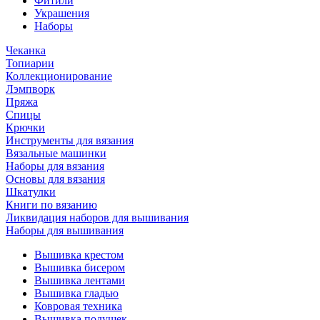
Фитили
Украшения
Наборы
Чеканка
Топиарии
Коллекционирование
Лэмпворк
Пряжа
Спицы
Крючки
Инструменты для вязания
Вязальные машинки
Наборы для вязания
Основы для вязания
Шкатулки
Книги по вязанию
Ликвидация наборов для вышивания
Наборы для вышивания
Вышивка крестом
Вышивка бисером
Вышивка лентами
Вышивка гладью
Ковровая техника
Вышивка подушек