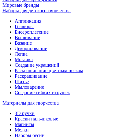
Мировые бренды
Наборы для детского творчества
Аппликация
Гравюры
Бисероплетение
Вышивание
Вязание
Декорирование
Лепка
Мозаика
Создание украшений
Раскрашивание цветным песком
Раскрашивание
Шитье
Мыловарение
Создание гибких игрушек
Материалы для творчества
3D ручки
Краски пальчиковые
Магниты
Мелки
Наборы бусин