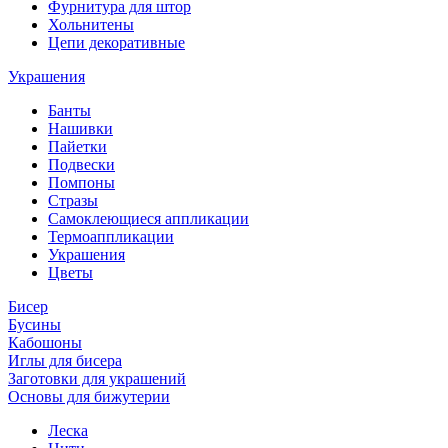
Фурнитура для штор
Хольнитены
Цепи декоративные
Украшения
Банты
Нашивки
Пайетки
Подвески
Помпоны
Стразы
Самоклеющиеся аппликации
Термоаппликации
Украшения
Цветы
Бисер
Бусины
Кабошоны
Иглы для бисера
Заготовки для украшений
Основы для бижутерии
Леска