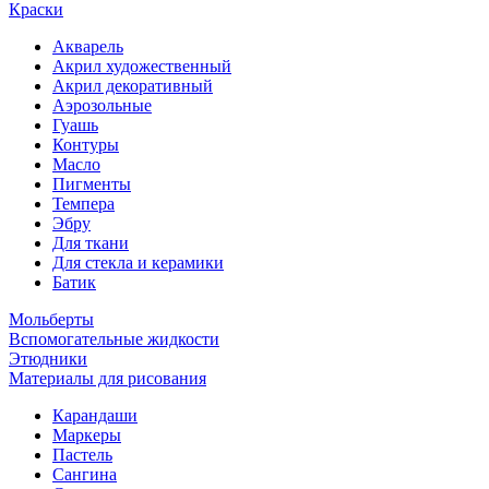
Краски
Акварель
Акрил художественный
Акрил декоративный
Аэрозольные
Гуашь
Контуры
Масло
Пигменты
Темпера
Эбру
Для ткани
Для стекла и керамики
Батик
Мольберты
Вспомогательные жидкости
Этюдники
Материалы для рисования
Карандаши
Маркеры
Пастель
Сангина