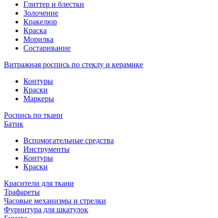
Глиттер и блестки
Золочение
Кракелюр
Краска
Морилка
Состаривание
Витражная роспись по стеклу и керамике
Контуры
Краски
Маркеры
Роспись по ткани
Батик
Вспомогательные средства
Инструменты
Контуры
Краски
Красители для ткани
Трафареты
Часовые механизмы и стрелки
Фурнитура для шкатулок