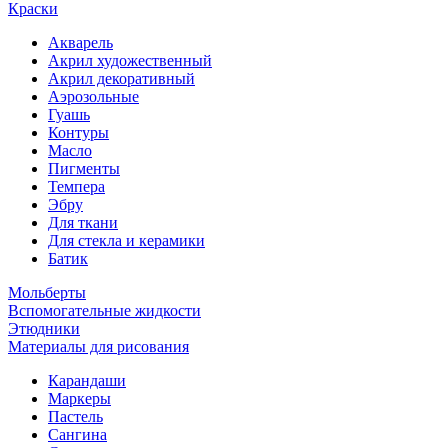
Краски
Акварель
Акрил художественный
Акрил декоративный
Аэрозольные
Гуашь
Контуры
Масло
Пигменты
Темпера
Эбру
Для ткани
Для стекла и керамики
Батик
Мольберты
Вспомогательные жидкости
Этюдники
Материалы для рисования
Карандаши
Маркеры
Пастель
Сангина