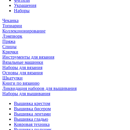
Фитили
Украшения
Наборы
Чеканка
Топиарии
Коллекционирование
Лэмпворк
Пряжа
Спицы
Крючки
Инструменты для вязания
Вязальные машинки
Наборы для вязания
Основы для вязания
Шкатулки
Книги по вязанию
Ликвидация наборов для вышивания
Наборы для вышивания
Вышивка крестом
Вышивка бисером
Вышивка лентами
Вышивка гладью
Ковровая техника
Вышивка подушек