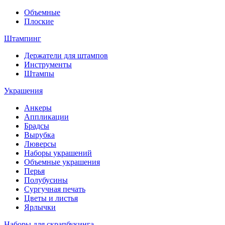
Объемные
Плоские
Штампинг
Держатели для штампов
Инструменты
Штампы
Украшения
Анкеры
Аппликации
Брадсы
Вырубка
Люверсы
Наборы украшений
Объемные украшения
Перья
Полубусины
Сургучная печать
Цветы и листья
Ярлычки
Наборы для скрапбукинга