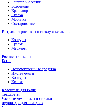
Глиттер и блестки
Золочение
Кракелюр
Краска
Морилка
Состаривание
Витражная роспись по стеклу и керамике
Контуры
Краски
Маркеры
Роспись по ткани
Батик
Вспомогательные средства
Инструменты
Контуры
Краски
Красители для ткани
Трафареты
Часовые механизмы и стрелки
Фурнитура для шкатулок