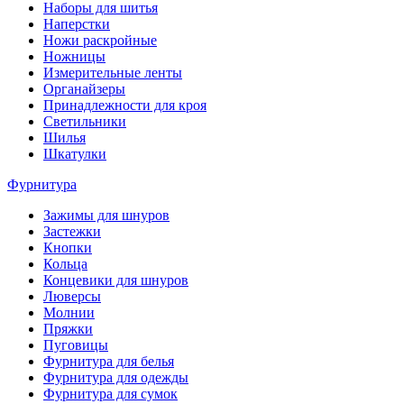
Наборы для шитья
Наперстки
Ножи раскройные
Ножницы
Измерительные ленты
Органайзеры
Принадлежности для кроя
Светильники
Шилья
Шкатулки
Фурнитура
Зажимы для шнуров
Застежки
Кнопки
Кольца
Концевики для шнуров
Люверсы
Молнии
Пряжки
Пуговицы
Фурнитура для белья
Фурнитура для одежды
Фурнитура для сумок