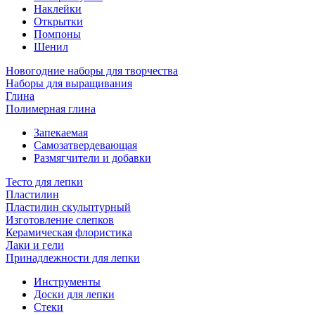
Наклейки
Открытки
Помпоны
Шенил
Новогодние наборы для творчества
Наборы для выращивания
Глина
Полимерная глина
Запекаемая
Самозатвердевающая
Размягчители и добавки
Тесто для лепки
Пластилин
Пластилин скульптурный
Изготовление слепков
Керамическая флористика
Лаки и гели
Принадлежности для лепки
Инструменты
Доски для лепки
Стеки