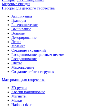
Мировые бренды
Наборы для детского творчества
Аппликация
Гравюры
Бисероплетение
Вышивание
Вязание
Декорирование
Лепка
Мозаика
Создание украшений
Раскрашивание цветным песком
Раскрашивание
Шитье
Мыловарение
Создание гибких игрушек
Материалы для творчества
3D ручки
Краски пальчиковые
Магниты
Мелки
Наборы бусин