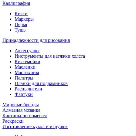
Каллиграфия
Кисти
Маркеры
Перья
Тушь
Принадлежности для рисования
Аксессуары
Инструменты для натяжки холста
Кистемойки
Масленки
Мастихины
Палитры
Планки для подрамников
Распылители
Фартуки
Мировые бренды
Алмазная мозаика
Картины по номерам
Раскраски
Изготовление кукол и игрушек