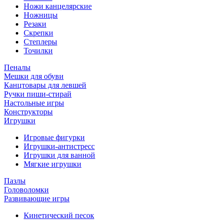
Ножи канцелярские
Ножницы
Резаки
Скрепки
Степлеры
Точилки
Пеналы
Мешки для обуви
Канцтовары для левшей
Ручки пиши-стирай
Настольные игры
Конструкторы
Игрушки
Игровые фигурки
Игрушки-антистресс
Игрушки для ванной
Мягкие игрушки
Пазлы
Головоломки
Развивающие игры
Кинетический песок