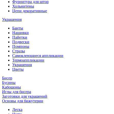
Фурнитура для штор
Хольнитены
Цепи декоративные
Украшения
Банты
Нашивки
Пайетки
Подвески
Помпоны
Стразы
Самоклеющиеся аппликации
Термоаппликации
Украшения
Цветы
Бисер
Бусины
Кабошоны
Иглы для бисера
Заготовки для украшений
Основы для бижутерии
Леска