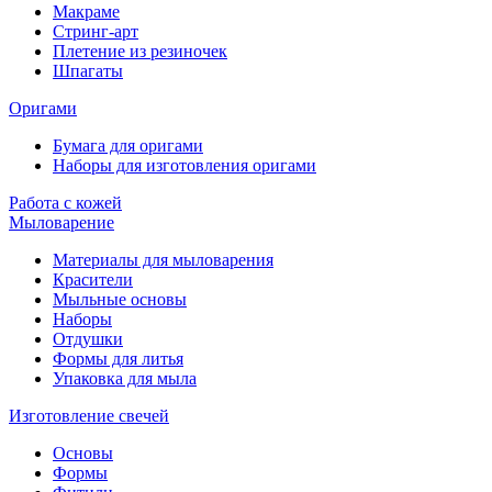
Макраме
Стринг-арт
Плетение из резиночек
Шпагаты
Оригами
Бумага для оригами
Наборы для изготовления оригами
Работа с кожей
Мыловарение
Материалы для мыловарения
Красители
Мыльные основы
Наборы
Отдушки
Формы для литья
Упаковка для мыла
Изготовление свечей
Основы
Формы