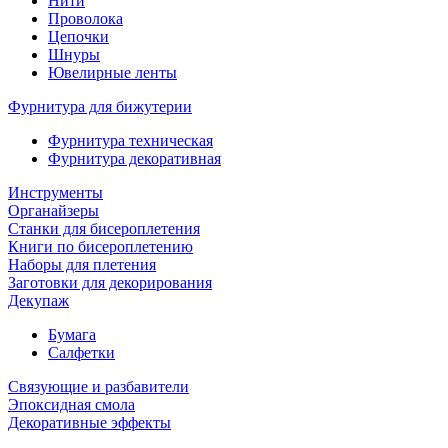
Нити
Проволока
Цепочки
Шнуры
Ювелирные ленты
Фурнитура для бижутерии
Фурнитура техническая
Фурнитура декоративная
Инструменты
Органайзеры
Станки для бисероплетения
Книги по бисероплетению
Наборы для плетения
Заготовки для декорирования
Декупаж
Бумага
Салфетки
Связующие и разбавители
Эпоксидная смола
Декоративные эффекты