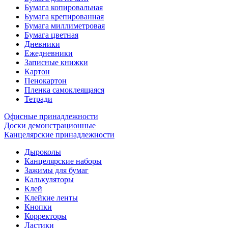
Бумага копировальная
Бумага крепированная
Бумага миллиметровая
Бумага цветная
Дневники
Ежедневники
Записные книжки
Картон
Пенокартон
Пленка самоклеящаяся
Тетради
Офисные принадлежности
Доски демонстрационные
Канцелярские принадлежности
Дыроколы
Канцелярские наборы
Зажимы для бумаг
Калькуляторы
Клей
Клейкие ленты
Кнопки
Корректоры
Ластики