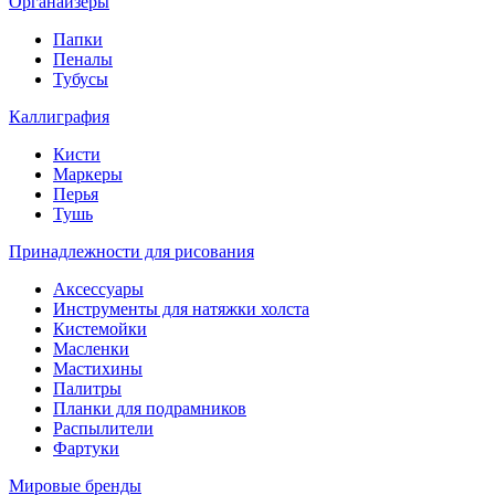
Органайзеры
Папки
Пеналы
Тубусы
Каллиграфия
Кисти
Маркеры
Перья
Тушь
Принадлежности для рисования
Аксессуары
Инструменты для натяжки холста
Кистемойки
Масленки
Мастихины
Палитры
Планки для подрамников
Распылители
Фартуки
Мировые бренды