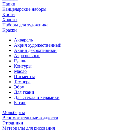
Папки
Канцелярские наборы
Кисти
Холсты
Наборы для художника
Краски
Акварель
Акрил художественный
Акрил декоративный
Аэрозольные
Гуашь
Контуры
Масло
Пигменты
Темпера
Эбру
Для ткани
Для стекла и керамики
Батик
Мольберты
Вспомогательные жидкости
Этюдники
Материалы для рисования