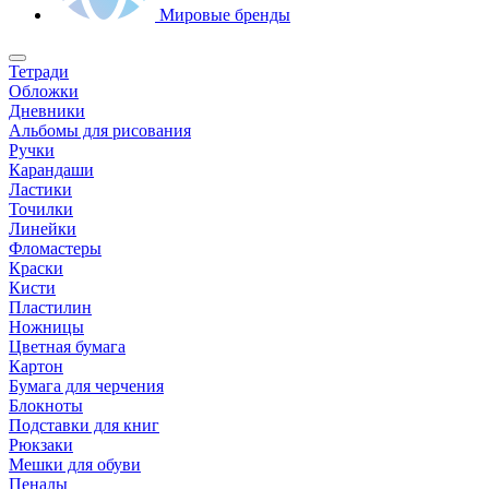
Мировые бренды
Тетради
Обложки
Дневники
Альбомы для рисования
Ручки
Карандаши
Ластики
Точилки
Линейки
Фломастеры
Краски
Кисти
Пластилин
Ножницы
Цветная бумага
Картон
Бумага для черчения
Блокноты
Подставки для книг
Рюкзаки
Мешки для обуви
Пеналы