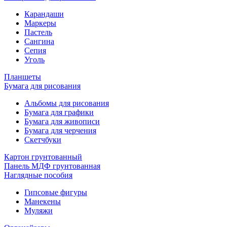
Карандаши
Маркеры
Пастель
Сангина
Сепия
Уголь
Планшеты
Бумага для рисования
Альбомы для рисования
Бумага для графики
Бумага для живописи
Бумага для черчения
Скетчбуки
Картон грунтованный
Панель МДФ грунтованная
Наглядные пособия
Гипсовые фигуры
Манекены
Муляжи