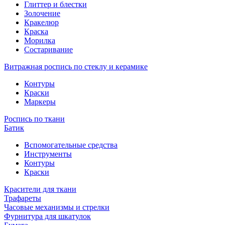
Глиттер и блестки
Золочение
Кракелюр
Краска
Морилка
Состаривание
Витражная роспись по стеклу и керамике
Контуры
Краски
Маркеры
Роспись по ткани
Батик
Вспомогательные средства
Инструменты
Контуры
Краски
Красители для ткани
Трафареты
Часовые механизмы и стрелки
Фурнитура для шкатулок