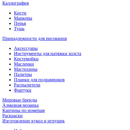
Каллиграфия
Кисти
Маркеры
Перья
Тушь
Принадлежности для рисования
Аксессуары
Инструменты для натяжки холста
Кистемойки
Масленки
Мастихины
Палитры
Планки для подрамников
Распылители
Фартуки
Мировые бренды
Алмазная мозаика
Картины по номерам
Раскраски
Изготовление кукол и игрушек