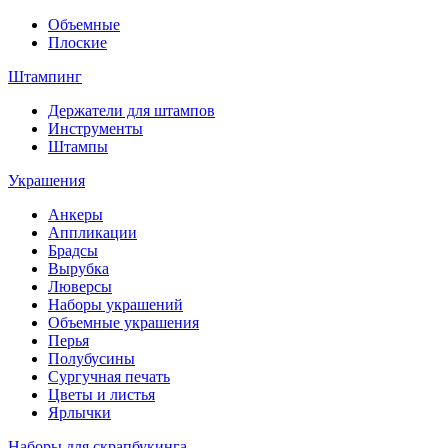
Объемные
Плоские
Штампинг
Держатели для штампов
Инструменты
Штампы
Украшения
Анкеры
Аппликации
Брадсы
Вырубка
Люверсы
Наборы украшений
Объемные украшения
Перья
Полубусины
Сургучная печать
Цветы и листья
Ярлычки
Наборы для скрапбукинга