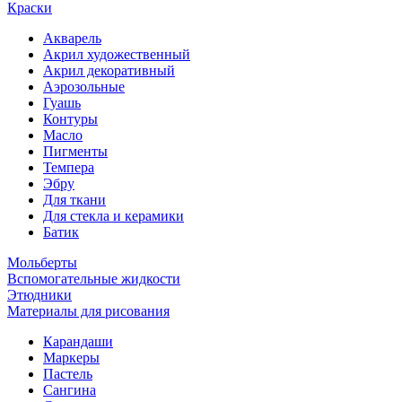
Краски
Акварель
Акрил художественный
Акрил декоративный
Аэрозольные
Гуашь
Контуры
Масло
Пигменты
Темпера
Эбру
Для ткани
Для стекла и керамики
Батик
Мольберты
Вспомогательные жидкости
Этюдники
Материалы для рисования
Карандаши
Маркеры
Пастель
Сангина