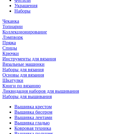
Фитили
Украшения
Наборы
Чеканка
Топиарии
Коллекционирование
Лэмпворк
Пряжа
Спицы
Крючки
Инструменты для вязания
Вязальные машинки
Наборы для вязания
Основы для вязания
Шкатулки
Книги по вязанию
Ликвидация наборов для вышивания
Наборы для вышивания
Вышивка крестом
Вышивка бисером
Вышивка лентами
Вышивка гладью
Ковровая техника
Вышивка подушек