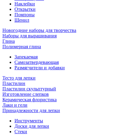
Наклейки
Открытки
Помпоны
Шенил
Новогодние наборы для творчества
Наборы для выращивания
Глина
Полимерная глина
Запекаемая
Самозатвердевающая
Размягчители и добавки
Тесто для лепки
Пластилин
Пластилин скульптурный
Изготовление слепков
Керамическая флористика
Лаки и гели
Принадлежности для лепки
Инструменты
Доски для лепки
Стеки