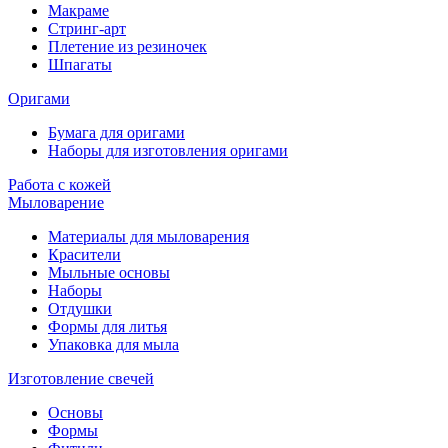
Макраме
Стринг-арт
Плетение из резиночек
Шпагаты
Оригами
Бумага для оригами
Наборы для изготовления оригами
Работа с кожей
Мыловарение
Материалы для мыловарения
Красители
Мыльные основы
Наборы
Отдушки
Формы для литья
Упаковка для мыла
Изготовление свечей
Основы
Формы