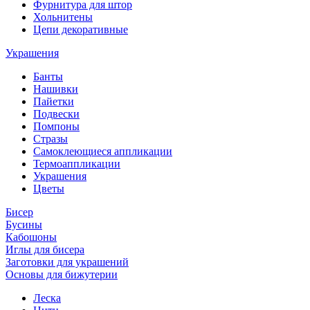
Фурнитура для штор
Хольнитены
Цепи декоративные
Украшения
Банты
Нашивки
Пайетки
Подвески
Помпоны
Стразы
Самоклеющиеся аппликации
Термоаппликации
Украшения
Цветы
Бисер
Бусины
Кабошоны
Иглы для бисера
Заготовки для украшений
Основы для бижутерии
Леска