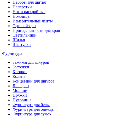
Наборы для шитья
Наперстки
Ножи раскройные
Ножницы
Измерительные ленты
Органайзеры
Принадлежности для кроя
Светильники
Шилья
Шкатулки
Фурнитура
Зажимы для шнуров
Застежки
Кнопки
Кольца
Концевики для шнуров
Люверсы
Молнии
Пряжки
Пуговицы
Фурнитура для белья
Фурнитура для одежды
Фурнитура для сумок