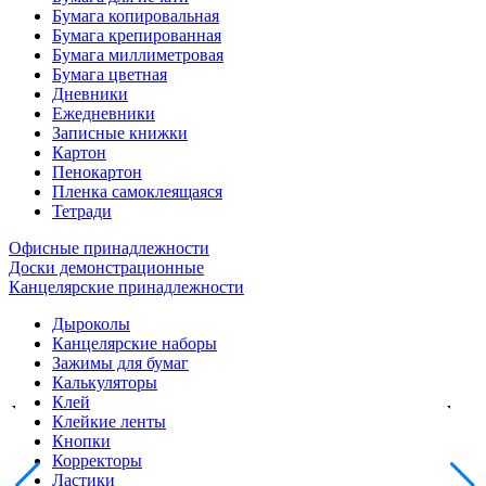
Бумага копировальная
Бумага крепированная
Бумага миллиметровая
Бумага цветная
Дневники
Ежедневники
Записные книжки
Картон
Пенокартон
Пленка самоклеящаяся
Тетради
Офисные принадлежности
Доски демонстрационные
Канцелярские принадлежности
Дыроколы
Канцелярские наборы
Зажимы для бумаг
Калькуляторы
Клей
Клейкие ленты
Кнопки
Корректоры
Ластики