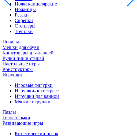
Ножи канцелярские
Ножницы
Резаки
Скрепки
Степлеры
Точилки
Пеналы
Мешки для обуви
Канцтовары для левшей
Ручки пиши-стирай
Настольные игры
Конструкторы
Игрушки
Игровые фигурки
Игрушки-антистресс
Игрушки для ванной
Мягкие игрушки
Пазлы
Головоломки
Развивающие игры
Кинетический песок