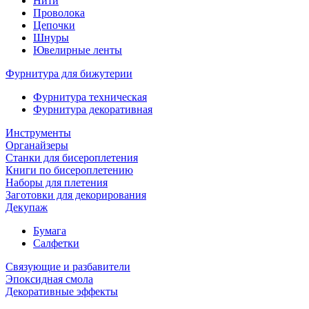
Нити
Проволока
Цепочки
Шнуры
Ювелирные ленты
Фурнитура для бижутерии
Фурнитура техническая
Фурнитура декоративная
Инструменты
Органайзеры
Станки для бисероплетения
Книги по бисероплетению
Наборы для плетения
Заготовки для декорирования
Декупаж
Бумага
Салфетки
Связующие и разбавители
Эпоксидная смола
Декоративные эффекты