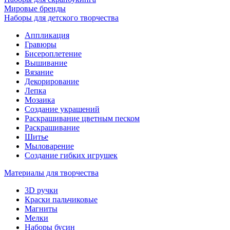
Мировые бренды
Наборы для детского творчества
Аппликация
Гравюры
Бисероплетение
Вышивание
Вязание
Декорирование
Лепка
Мозаика
Создание украшений
Раскрашивание цветным песком
Раскрашивание
Шитье
Мыловарение
Создание гибких игрушек
Материалы для творчества
3D ручки
Краски пальчиковые
Магниты
Мелки
Наборы бусин