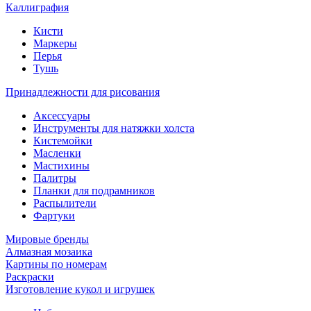
Каллиграфия
Кисти
Маркеры
Перья
Тушь
Принадлежности для рисования
Аксессуары
Инструменты для натяжки холста
Кистемойки
Масленки
Мастихины
Палитры
Планки для подрамников
Распылители
Фартуки
Мировые бренды
Алмазная мозаика
Картины по номерам
Раскраски
Изготовление кукол и игрушек