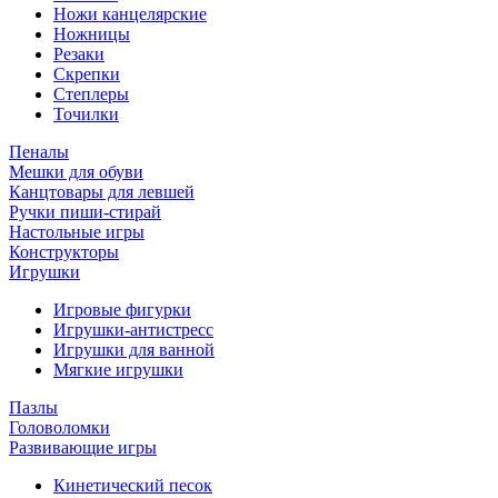
Ножи канцелярские
Ножницы
Резаки
Скрепки
Степлеры
Точилки
Пеналы
Мешки для обуви
Канцтовары для левшей
Ручки пиши-стирай
Настольные игры
Конструкторы
Игрушки
Игровые фигурки
Игрушки-антистресс
Игрушки для ванной
Мягкие игрушки
Пазлы
Головоломки
Развивающие игры
Кинетический песок