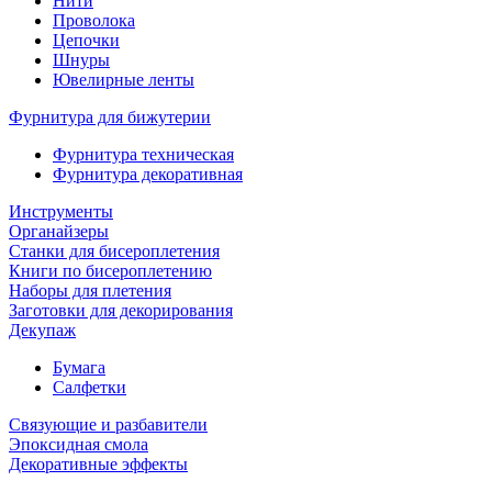
Нити
Проволока
Цепочки
Шнуры
Ювелирные ленты
Фурнитура для бижутерии
Фурнитура техническая
Фурнитура декоративная
Инструменты
Органайзеры
Станки для бисероплетения
Книги по бисероплетению
Наборы для плетения
Заготовки для декорирования
Декупаж
Бумага
Салфетки
Связующие и разбавители
Эпоксидная смола
Декоративные эффекты