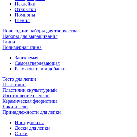
Наклейки
Открытки
Помпоны
Шенил
Новогодние наборы для творчества
Наборы для выращивания
Глина
Полимерная глина
Запекаемая
Самозатвердевающая
Размягчители и добавки
Тесто для лепки
Пластилин
Пластилин скульптурный
Изготовление слепков
Керамическая флористика
Лаки и гели
Принадлежности для лепки
Инструменты
Доски для лепки
Стеки