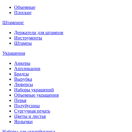
Объемные
Плоские
Штампинг
Держатели для штампов
Инструменты
Штампы
Украшения
Анкеры
Аппликации
Брадсы
Вырубка
Люверсы
Наборы украшений
Объемные украшения
Перья
Полубусины
Сургучная печать
Цветы и листья
Ярлычки
Наборы для скрапбукинга