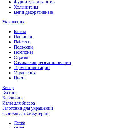
Фурнитура для штор
Хольнитены
Цепи декоративные
Украшения
Банты
Нашивки
Пайетки
Подвески
Помпоны
Стразы
Самоклеющиеся аппликации
Термоаппликации
Украшения
Цветы
Бисер
Бусины
Кабошоны
Иглы для бисера
Заготовки для украшений
Основы для бижутерии
Леска