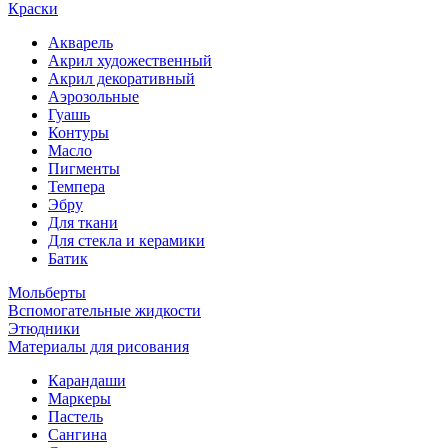
Краски
Акварель
Акрил художественный
Акрил декоративный
Аэрозольные
Гуашь
Контуры
Масло
Пигменты
Темпера
Эбру
Для ткани
Для стекла и керамики
Батик
Мольберты
Вспомогательные жидкости
Этюдники
Материалы для рисования
Карандаши
Маркеры
Пастель
Сангина