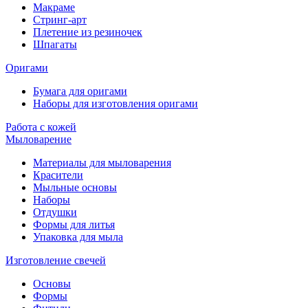
Макраме
Стринг-арт
Плетение из резиночек
Шпагаты
Оригами
Бумага для оригами
Наборы для изготовления оригами
Работа с кожей
Мыловарение
Материалы для мыловарения
Красители
Мыльные основы
Наборы
Отдушки
Формы для литья
Упаковка для мыла
Изготовление свечей
Основы
Формы