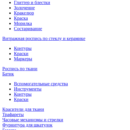
Глиттер и блестки
Золочение
Кракелюр
Краска
Морилка
Состаривание
Витражная роспись по стеклу и керамике
Контуры
Краски
Маркеры
Роспись по ткани
Батик
Вспомогательные средства
Инструменты
Контуры
Краски
Красители для ткани
Трафареты
Часовые механизмы и стрелки
Фурнитура для шкатулок