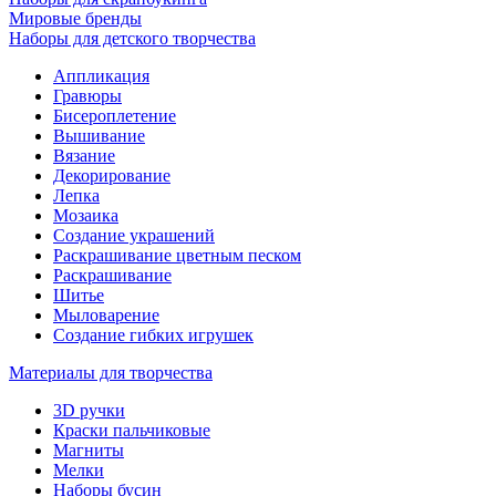
Мировые бренды
Наборы для детского творчества
Аппликация
Гравюры
Бисероплетение
Вышивание
Вязание
Декорирование
Лепка
Мозаика
Создание украшений
Раскрашивание цветным песком
Раскрашивание
Шитье
Мыловарение
Создание гибких игрушек
Материалы для творчества
3D ручки
Краски пальчиковые
Магниты
Мелки
Наборы бусин