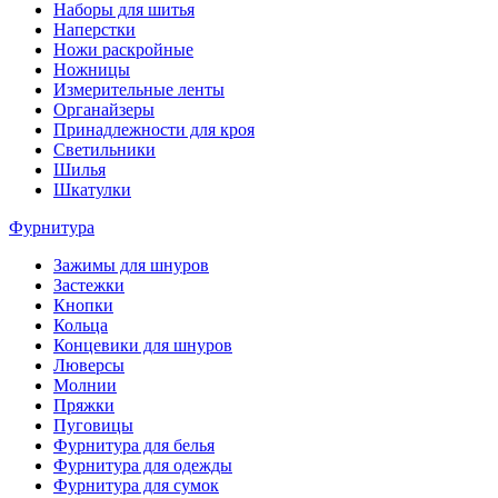
Наборы для шитья
Наперстки
Ножи раскройные
Ножницы
Измерительные ленты
Органайзеры
Принадлежности для кроя
Светильники
Шилья
Шкатулки
Фурнитура
Зажимы для шнуров
Застежки
Кнопки
Кольца
Концевики для шнуров
Люверсы
Молнии
Пряжки
Пуговицы
Фурнитура для белья
Фурнитура для одежды
Фурнитура для сумок