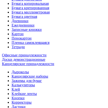
Бумага копировальная
Бумага крепированная
Бумага миллиметровая
Бумага цветная
Дневники
Ежедневники
Записные книжки
Картон
Пенокартон
Пленка самоклеящаяся
Тетради
Офисные принадлежности
Доски демонстрационные
Канцелярские принадлежности
Дыроколы
Канцелярские наборы
Зажимы для бумаг
Калькуляторы
Клей
Клейкие ленты
Кнопки
Корректоры
Ластики