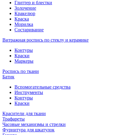
Глиттер и блестки
Золочение
Кракелюр
Краска
Морилка
Состаривание
Витражная роспись по стеклу и керамике
Контуры
Краски
Маркеры
Роспись по ткани
Батик
Вспомогательные средства
Инструменты
Контуры
Краски
Красители для ткани
Трафареты
Часовые механизмы и стрелки
Фурнитура для шкатулок