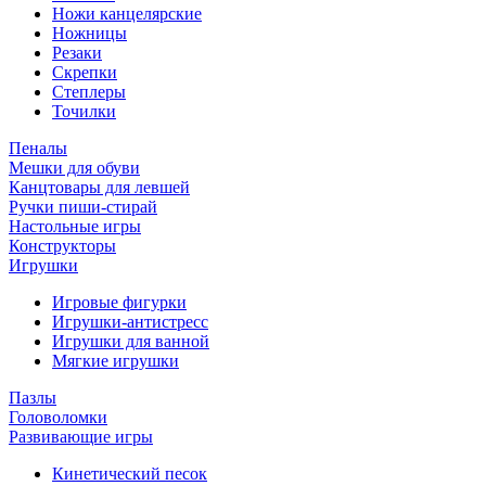
Ножи канцелярские
Ножницы
Резаки
Скрепки
Степлеры
Точилки
Пеналы
Мешки для обуви
Канцтовары для левшей
Ручки пиши-стирай
Настольные игры
Конструкторы
Игрушки
Игровые фигурки
Игрушки-антистресс
Игрушки для ванной
Мягкие игрушки
Пазлы
Головоломки
Развивающие игры
Кинетический песок