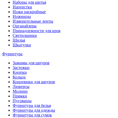
Наборы для шитья
Наперстки
Ножи раскройные
Ножницы
Измерительные ленты
Органайзеры
Принадлежности для кроя
Светильники
Шилья
Шкатулки
Фурнитура
Зажимы для шнуров
Застежки
Кнопки
Кольца
Концевики для шнуров
Люверсы
Молнии
Пряжки
Пуговицы
Фурнитура для белья
Фурнитура для одежды
Фурнитура для сумок