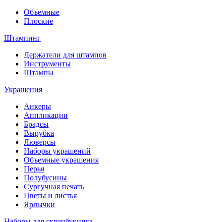
Объемные
Плоские
Штампинг
Держатели для штампов
Инструменты
Штампы
Украшения
Анкеры
Аппликации
Брадсы
Вырубка
Люверсы
Наборы украшений
Объемные украшения
Перья
Полубусины
Сургучная печать
Цветы и листья
Ярлычки
Наборы для скрапбукинга