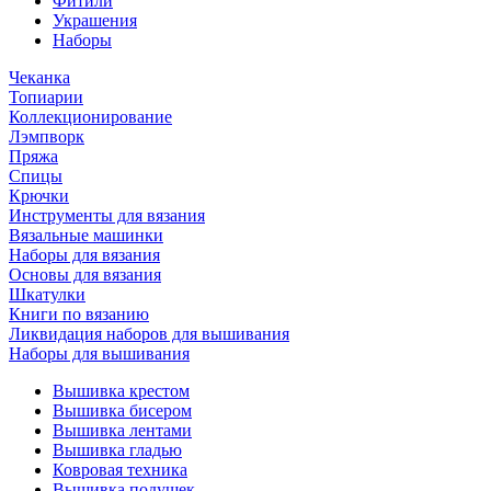
Фитили
Украшения
Наборы
Чеканка
Топиарии
Коллекционирование
Лэмпворк
Пряжа
Спицы
Крючки
Инструменты для вязания
Вязальные машинки
Наборы для вязания
Основы для вязания
Шкатулки
Книги по вязанию
Ликвидация наборов для вышивания
Наборы для вышивания
Вышивка крестом
Вышивка бисером
Вышивка лентами
Вышивка гладью
Ковровая техника
Вышивка подушек