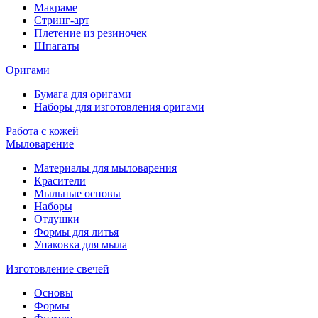
Макраме
Стринг-арт
Плетение из резиночек
Шпагаты
Оригами
Бумага для оригами
Наборы для изготовления оригами
Работа с кожей
Мыловарение
Материалы для мыловарения
Красители
Мыльные основы
Наборы
Отдушки
Формы для литья
Упаковка для мыла
Изготовление свечей
Основы
Формы