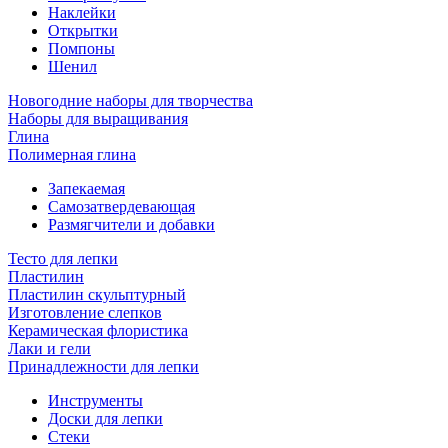
Наклейки
Открытки
Помпоны
Шенил
Новогодние наборы для творчества
Наборы для выращивания
Глина
Полимерная глина
Запекаемая
Самозатвердевающая
Размягчители и добавки
Тесто для лепки
Пластилин
Пластилин скульптурный
Изготовление слепков
Керамическая флористика
Лаки и гели
Принадлежности для лепки
Инструменты
Доски для лепки
Стеки