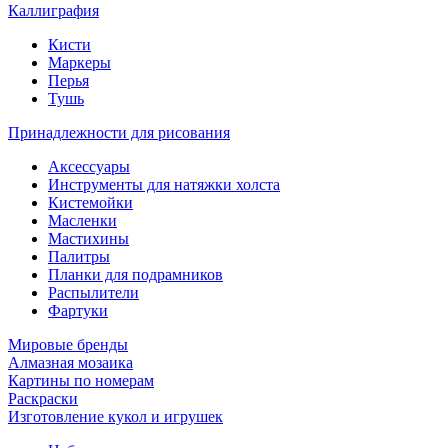
Каллиграфия
Кисти
Маркеры
Перья
Тушь
Принадлежности для рисования
Аксессуары
Инструменты для натяжки холста
Кистемойки
Масленки
Мастихины
Палитры
Планки для подрамников
Распылители
Фартуки
Мировые бренды
Алмазная мозаика
Картины по номерам
Раскраски
Изготовление кукол и игрушек