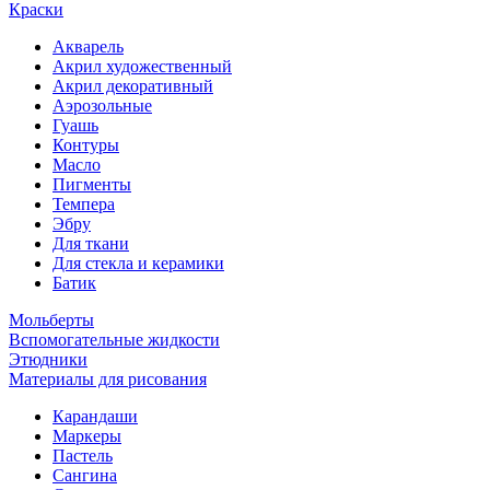
Краски
Акварель
Акрил художественный
Акрил декоративный
Аэрозольные
Гуашь
Контуры
Масло
Пигменты
Темпера
Эбру
Для ткани
Для стекла и керамики
Батик
Мольберты
Вспомогательные жидкости
Этюдники
Материалы для рисования
Карандаши
Маркеры
Пастель
Сангина