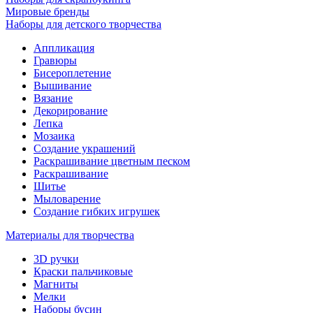
Мировые бренды
Наборы для детского творчества
Аппликация
Гравюры
Бисероплетение
Вышивание
Вязание
Декорирование
Лепка
Мозаика
Создание украшений
Раскрашивание цветным песком
Раскрашивание
Шитье
Мыловарение
Создание гибких игрушек
Материалы для творчества
3D ручки
Краски пальчиковые
Магниты
Мелки
Наборы бусин