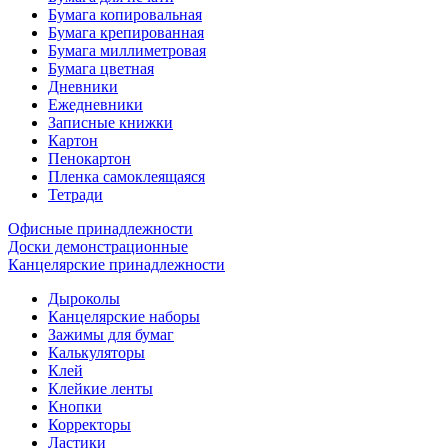
Бумага копировальная
Бумага крепированная
Бумага миллиметровая
Бумага цветная
Дневники
Ежедневники
Записные книжки
Картон
Пенокартон
Пленка самоклеящаяся
Тетради
Офисные принадлежности
Доски демонстрационные
Канцелярские принадлежности
Дыроколы
Канцелярские наборы
Зажимы для бумаг
Калькуляторы
Клей
Клейкие ленты
Кнопки
Корректоры
Ластики