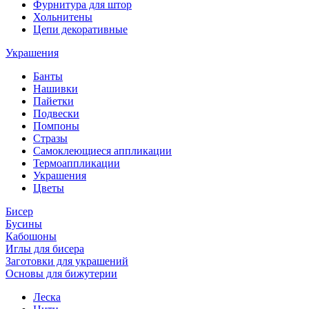
Фурнитура для штор
Хольнитены
Цепи декоративные
Украшения
Банты
Нашивки
Пайетки
Подвески
Помпоны
Стразы
Самоклеющиеся аппликации
Термоаппликации
Украшения
Цветы
Бисер
Бусины
Кабошоны
Иглы для бисера
Заготовки для украшений
Основы для бижутерии
Леска