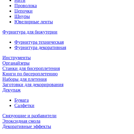
Нити
Проволока
Цепочки
Шнуры
Ювелирные ленты
Фурнитура для бижутерии
Фурнитура техническая
Фурнитура декоративная
Инструменты
Органайзеры
Станки для бисероплетения
Книги по бисероплетению
Наборы для плетения
Заготовки для декорирования
Декупаж
Бумага
Салфетки
Связующие и разбавители
Эпоксидная смола
Декоративные эффекты