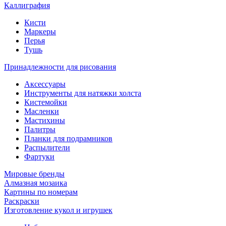
Каллиграфия
Кисти
Маркеры
Перья
Тушь
Принадлежности для рисования
Аксессуары
Инструменты для натяжки холста
Кистемойки
Масленки
Мастихины
Палитры
Планки для подрамников
Распылители
Фартуки
Мировые бренды
Алмазная мозаика
Картины по номерам
Раскраски
Изготовление кукол и игрушек