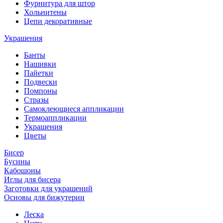
Фурнитура для штор
Хольнитены
Цепи декоративные
Украшения
Банты
Нашивки
Пайетки
Подвески
Помпоны
Стразы
Самоклеющиеся аппликации
Термоаппликации
Украшения
Цветы
Бисер
Бусины
Кабошоны
Иглы для бисера
Заготовки для украшений
Основы для бижутерии
Леска