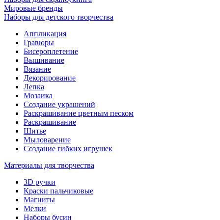
Мировые бренды
Наборы для детского творчества
Аппликация
Гравюры
Бисероплетение
Вышивание
Вязание
Декорирование
Лепка
Мозаика
Создание украшений
Раскрашивание цветным песком
Раскрашивание
Шитье
Мыловарение
Создание гибких игрушек
Материалы для творчества
3D ручки
Краски пальчиковые
Магниты
Мелки
Наборы бусин