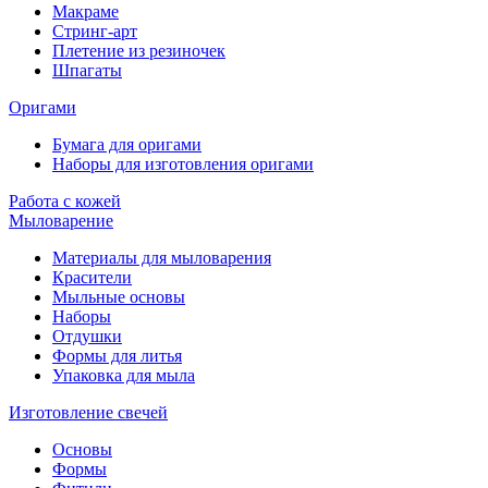
Макраме
Стринг-арт
Плетение из резиночек
Шпагаты
Оригами
Бумага для оригами
Наборы для изготовления оригами
Работа с кожей
Мыловарение
Материалы для мыловарения
Красители
Мыльные основы
Наборы
Отдушки
Формы для литья
Упаковка для мыла
Изготовление свечей
Основы
Формы