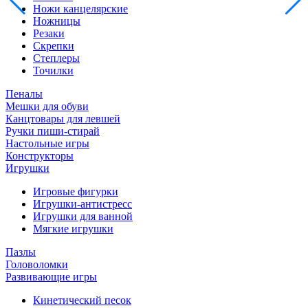
Ножи канцелярские
Ножницы
Резаки
Скрепки
Степлеры
Точилки
Пеналы
Мешки для обуви
Канцтовары для левшей
Ручки пиши-стирай
Настольные игры
Конструкторы
Игрушки
Игровые фигурки
Игрушки-антистресс
Игрушки для ванной
Мягкие игрушки
Пазлы
Головоломки
Развивающие игры
Кинетический песок