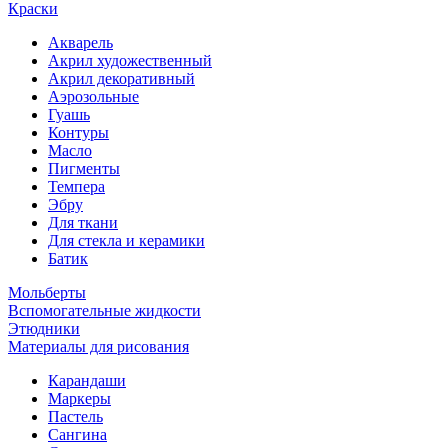
Краски
Акварель
Акрил художественный
Акрил декоративный
Аэрозольные
Гуашь
Контуры
Масло
Пигменты
Темпера
Эбру
Для ткани
Для стекла и керамики
Батик
Мольберты
Вспомогательные жидкости
Этюдники
Материалы для рисования
Карандаши
Маркеры
Пастель
Сангина