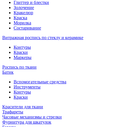
Глиттер и блестки
Золочение
Кракелюр
Краска
Морилка
Состаривание
Витражная роспись по стеклу и керамике
Контуры
Краски
Маркеры
Роспись по ткани
Батик
Вспомогательные средства
Инструменты
Контуры
Краски
Красители для ткани
Трафареты
Часовые механизмы и стрелки
Фурнитура для шкатулок