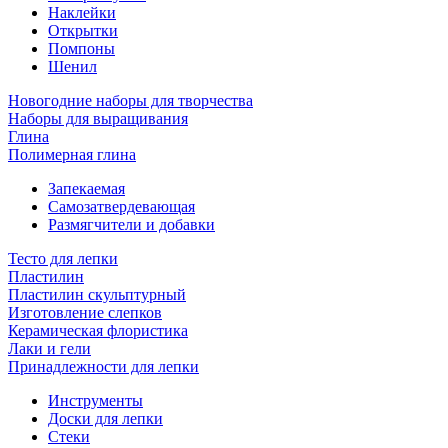
Наклейки
Открытки
Помпоны
Шенил
Новогодние наборы для творчества
Наборы для выращивания
Глина
Полимерная глина
Запекаемая
Самозатвердевающая
Размягчители и добавки
Тесто для лепки
Пластилин
Пластилин скульптурный
Изготовление слепков
Керамическая флористика
Лаки и гели
Принадлежности для лепки
Инструменты
Доски для лепки
Стеки