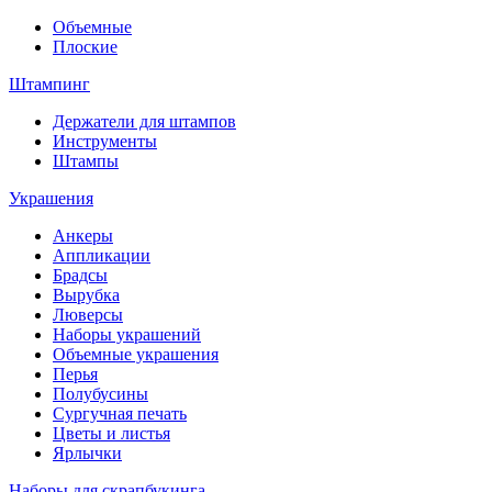
Объемные
Плоские
Штампинг
Держатели для штампов
Инструменты
Штампы
Украшения
Анкеры
Аппликации
Брадсы
Вырубка
Люверсы
Наборы украшений
Объемные украшения
Перья
Полубусины
Сургучная печать
Цветы и листья
Ярлычки
Наборы для скрапбукинга