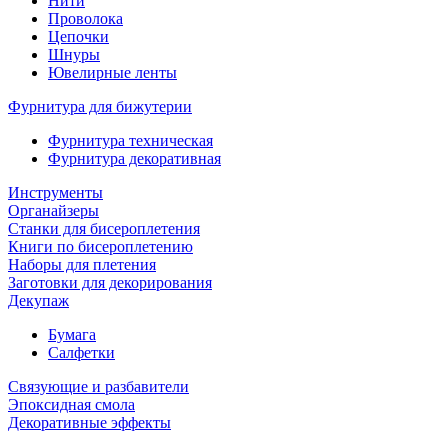
Нити
Проволока
Цепочки
Шнуры
Ювелирные ленты
Фурнитура для бижутерии
Фурнитура техническая
Фурнитура декоративная
Инструменты
Органайзеры
Станки для бисероплетения
Книги по бисероплетению
Наборы для плетения
Заготовки для декорирования
Декупаж
Бумага
Салфетки
Связующие и разбавители
Эпоксидная смола
Декоративные эффекты