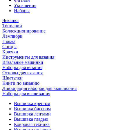
Фитили
Украшения
Наборы
Чеканка
Топиарии
Коллекционирование
Лэмпворк
Пряжа
Спицы
Крючки
Инструменты для вязания
Вязальные машинки
Наборы для вязания
Основы для вязания
Шкатулки
Книги по вязанию
Ликвидация наборов для вышивания
Наборы для вышивания
Вышивка крестом
Вышивка бисером
Вышивка лентами
Вышивка гладью
Ковровая техника
Вышивка подушек