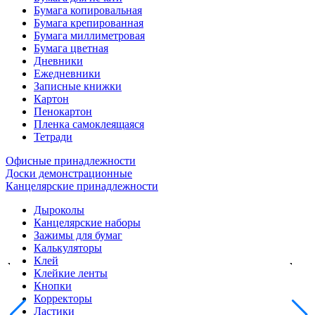
Бумага копировальная
Бумага крепированная
Бумага миллиметровая
Бумага цветная
Дневники
Ежедневники
Записные книжки
Картон
Пенокартон
Пленка самоклеящаяся
Тетради
Офисные принадлежности
Доски демонстрационные
Канцелярские принадлежности
Дыроколы
Канцелярские наборы
Зажимы для бумаг
Калькуляторы
Клей
Клейкие ленты
Кнопки
Корректоры
Ластики