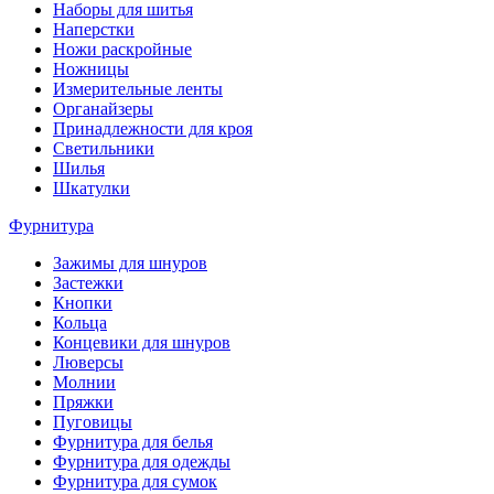
Наборы для шитья
Наперстки
Ножи раскройные
Ножницы
Измерительные ленты
Органайзеры
Принадлежности для кроя
Светильники
Шилья
Шкатулки
Фурнитура
Зажимы для шнуров
Застежки
Кнопки
Кольца
Концевики для шнуров
Люверсы
Молнии
Пряжки
Пуговицы
Фурнитура для белья
Фурнитура для одежды
Фурнитура для сумок