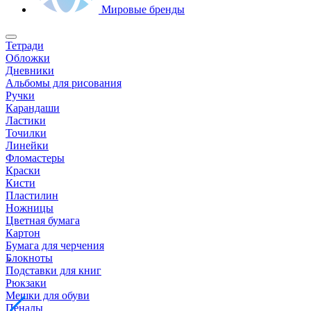
Мировые бренды
Тетради
Обложки
Дневники
Альбомы для рисования
Ручки
Карандаши
Ластики
Точилки
Линейки
Фломастеры
Краски
Кисти
Пластилин
Ножницы
Цветная бумага
Картон
Бумага для черчения
Блокноты
Подставки для книг
Рюкзаки
Мешки для обуви
Пеналы