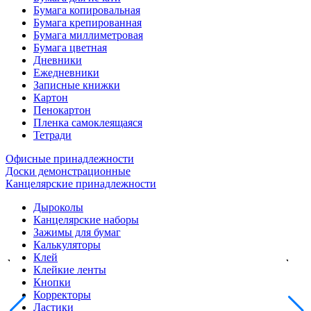
Бумага копировальная
Бумага крепированная
Бумага миллиметровая
Бумага цветная
Дневники
Ежедневники
Записные книжки
Картон
Пенокартон
Пленка самоклеящаяся
Тетради
Офисные принадлежности
Доски демонстрационные
Канцелярские принадлежности
Дыроколы
Канцелярские наборы
Зажимы для бумаг
Калькуляторы
Клей
Клейкие ленты
Кнопки
Корректоры
Ластики