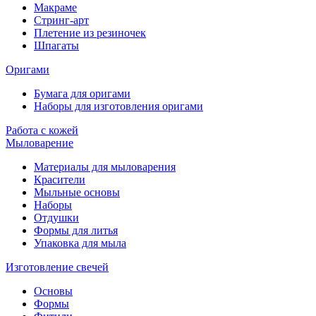
Макраме
Стринг-арт
Плетение из резиночек
Шпагаты
Оригами
Бумага для оригами
Наборы для изготовления оригами
Работа с кожей
Мыловарение
Материалы для мыловарения
Красители
Мыльные основы
Наборы
Отдушки
Формы для литья
Упаковка для мыла
Изготовление свечей
Основы
Формы