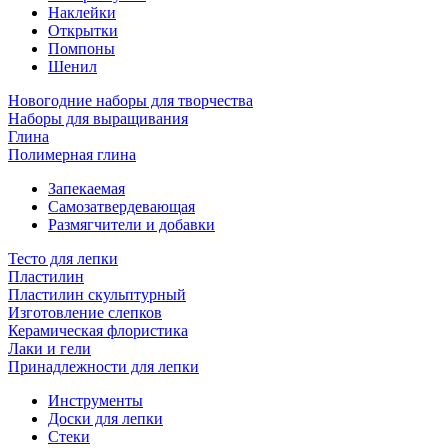
Наклейки
Открытки
Помпоны
Шенил
Новогодние наборы для творчества
Наборы для выращивания
Глина
Полимерная глина
Запекаемая
Самозатвердевающая
Размягчители и добавки
Тесто для лепки
Пластилин
Пластилин скульптурный
Изготовление слепков
Керамическая флористика
Лаки и гели
Принадлежности для лепки
Инструменты
Доски для лепки
Стеки