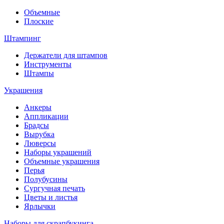
Объемные
Плоские
Штампинг
Держатели для штампов
Инструменты
Штампы
Украшения
Анкеры
Аппликации
Брадсы
Вырубка
Люверсы
Наборы украшений
Объемные украшения
Перья
Полубусины
Сургучная печать
Цветы и листья
Ярлычки
Наборы для скрапбукинга