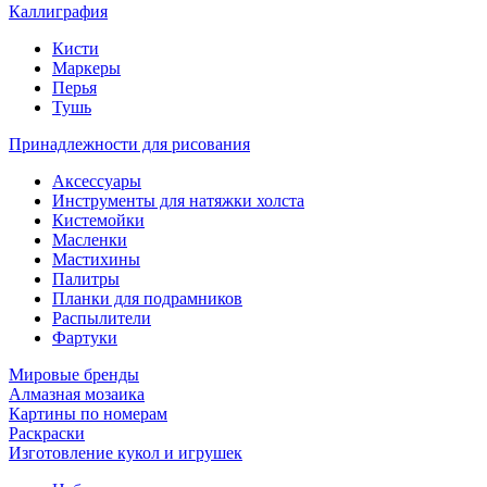
Каллиграфия
Кисти
Маркеры
Перья
Тушь
Принадлежности для рисования
Аксессуары
Инструменты для натяжки холста
Кистемойки
Масленки
Мастихины
Палитры
Планки для подрамников
Распылители
Фартуки
Мировые бренды
Алмазная мозаика
Картины по номерам
Раскраски
Изготовление кукол и игрушек