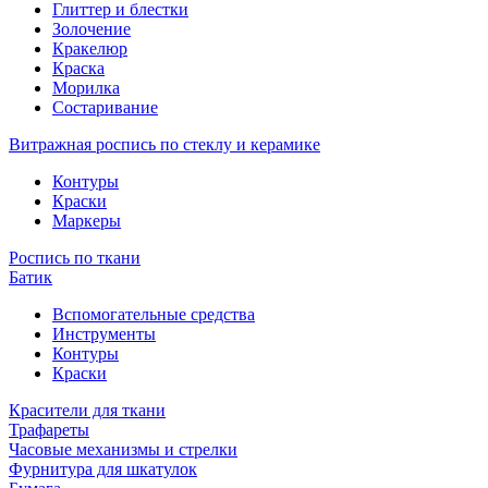
Глиттер и блестки
Золочение
Кракелюр
Краска
Морилка
Состаривание
Витражная роспись по стеклу и керамике
Контуры
Краски
Маркеры
Роспись по ткани
Батик
Вспомогательные средства
Инструменты
Контуры
Краски
Красители для ткани
Трафареты
Часовые механизмы и стрелки
Фурнитура для шкатулок