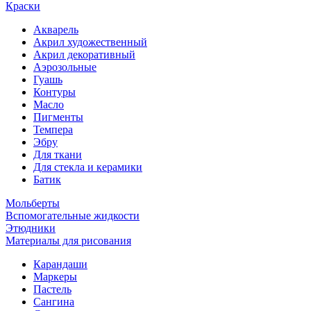
Краски
Акварель
Акрил художественный
Акрил декоративный
Аэрозольные
Гуашь
Контуры
Масло
Пигменты
Темпера
Эбру
Для ткани
Для стекла и керамики
Батик
Мольберты
Вспомогательные жидкости
Этюдники
Материалы для рисования
Карандаши
Маркеры
Пастель
Сангина