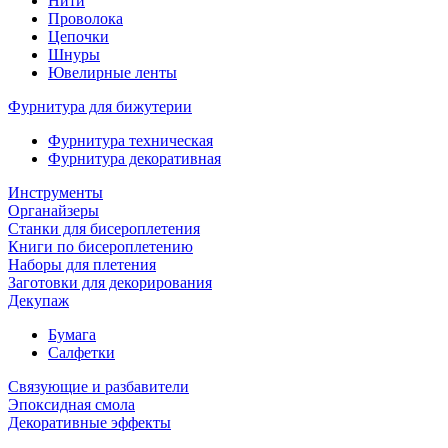
Нити
Проволока
Цепочки
Шнуры
Ювелирные ленты
Фурнитура для бижутерии
Фурнитура техническая
Фурнитура декоративная
Инструменты
Органайзеры
Станки для бисероплетения
Книги по бисероплетению
Наборы для плетения
Заготовки для декорирования
Декупаж
Бумага
Салфетки
Связующие и разбавители
Эпоксидная смола
Декоративные эффекты