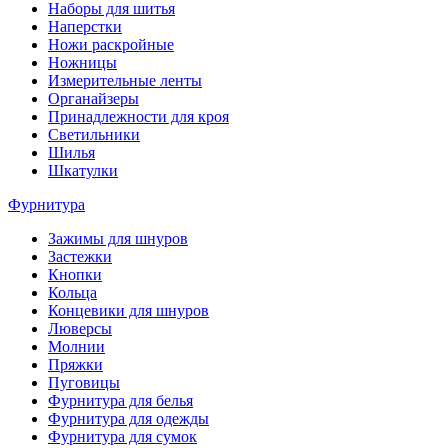
Наборы для шитья
Наперстки
Ножи раскройные
Ножницы
Измерительные ленты
Органайзеры
Принадлежности для кроя
Светильники
Шилья
Шкатулки
Фурнитура
Зажимы для шнуров
Застежки
Кнопки
Кольца
Концевики для шнуров
Люверсы
Молнии
Пряжки
Пуговицы
Фурнитура для белья
Фурнитура для одежды
Фурнитура для сумок