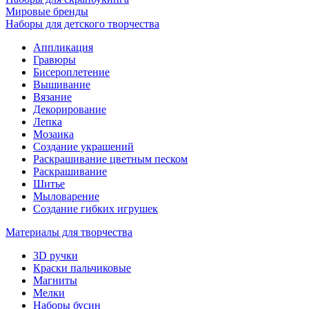
Мировые бренды
Наборы для детского творчества
Аппликация
Гравюры
Бисероплетение
Вышивание
Вязание
Декорирование
Лепка
Мозаика
Создание украшений
Раскрашивание цветным песком
Раскрашивание
Шитье
Мыловарение
Создание гибких игрушек
Материалы для творчества
3D ручки
Краски пальчиковые
Магниты
Мелки
Наборы бусин