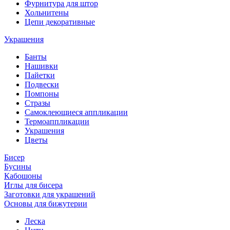
Фурнитура для штор
Хольнитены
Цепи декоративные
Украшения
Банты
Нашивки
Пайетки
Подвески
Помпоны
Стразы
Самоклеющиеся аппликации
Термоаппликации
Украшения
Цветы
Бисер
Бусины
Кабошоны
Иглы для бисера
Заготовки для украшений
Основы для бижутерии
Леска