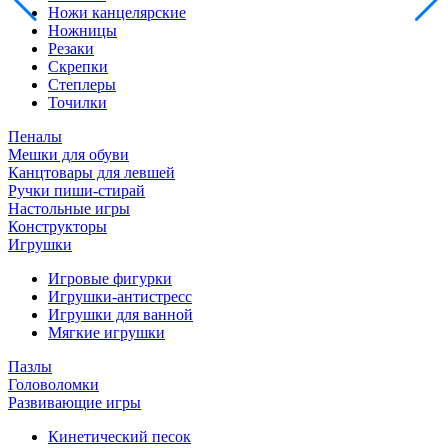
Ножи канцелярские
Ножницы
Резаки
Скрепки
Степлеры
Точилки
Пеналы
Мешки для обуви
Канцтовары для левшей
Ручки пиши-стирай
Настольные игры
Конструкторы
Игрушки
Игровые фигурки
Игрушки-антистресс
Игрушки для ванной
Мягкие игрушки
Пазлы
Головоломки
Развивающие игры
Кинетический песок