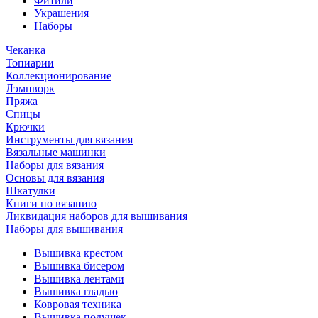
Фитили
Украшения
Наборы
Чеканка
Топиарии
Коллекционирование
Лэмпворк
Пряжа
Спицы
Крючки
Инструменты для вязания
Вязальные машинки
Наборы для вязания
Основы для вязания
Шкатулки
Книги по вязанию
Ликвидация наборов для вышивания
Наборы для вышивания
Вышивка крестом
Вышивка бисером
Вышивка лентами
Вышивка гладью
Ковровая техника
Вышивка подушек