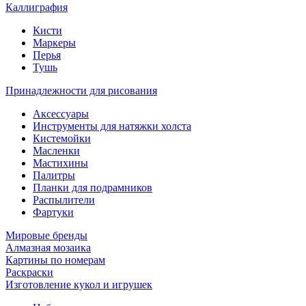
Каллиграфия
Кисти
Маркеры
Перья
Тушь
Принадлежности для рисования
Аксессуары
Инструменты для натяжки холста
Кистемойки
Масленки
Мастихины
Палитры
Планки для подрамников
Распылители
Фартуки
Мировые бренды
Алмазная мозаика
Картины по номерам
Раскраски
Изготовление кукол и игрушек