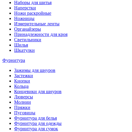
Наборы для шитья
Наперстки
Ножи раскройные
Ножницы
Измерительные ленты
Органайзеры
Принадлежности для кроя
Светильники
Шилья
Шкатулки
Фурнитура
Зажимы для шнуров
Застежки
Кнопки
Кольца
Концевики для шнуров
Люверсы
Молнии
Пряжки
Пуговицы
Фурнитура для белья
Фурнитура для одежды
Фурнитура для сумок