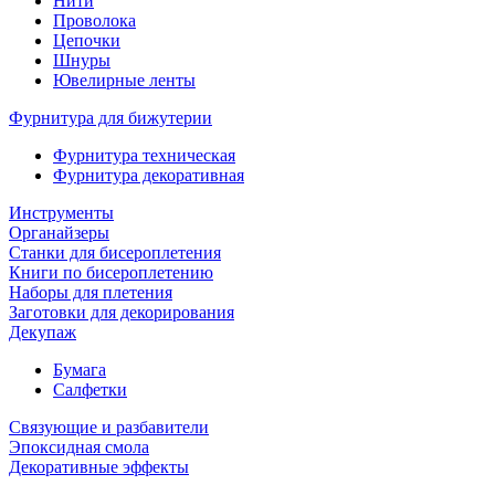
Нити
Проволока
Цепочки
Шнуры
Ювелирные ленты
Фурнитура для бижутерии
Фурнитура техническая
Фурнитура декоративная
Инструменты
Органайзеры
Станки для бисероплетения
Книги по бисероплетению
Наборы для плетения
Заготовки для декорирования
Декупаж
Бумага
Салфетки
Связующие и разбавители
Эпоксидная смола
Декоративные эффекты