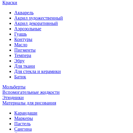
Краски
Акварель
Акрил художественный
Акрил декоративный
Аэрозольные
Гуашь
Контуры
Масло
Пигменты
Темпера
Эбру
Для ткани
Для стекла и керамики
Батик
Мольберты
Вспомогательные жидкости
Этюдники
Материалы для рисования
Карандаши
Маркеры
Пастель
Сангина