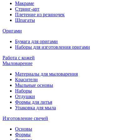
Макраме
Стринг-арт
Плетение из резиночек
Шпагаты
Оригами
Бумага для оригами
Наборы для изготовления оригами
Работа с кожей
Мыловарение
Материалы для мыловарения
Красители
Мыльные основы
Наборы
Отдушки
Формы для литья
Упаковка для мыла
Изготовление свечей
Основы
Формы