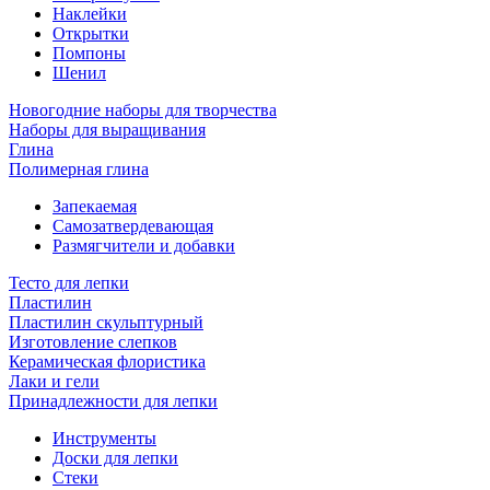
Наклейки
Открытки
Помпоны
Шенил
Новогодние наборы для творчества
Наборы для выращивания
Глина
Полимерная глина
Запекаемая
Самозатвердевающая
Размягчители и добавки
Тесто для лепки
Пластилин
Пластилин скульптурный
Изготовление слепков
Керамическая флористика
Лаки и гели
Принадлежности для лепки
Инструменты
Доски для лепки
Стеки