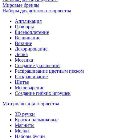
Мировые бренды
Наборы для детского творчества
Аппликация
Гравюры
Бисероплетение
Вышивание
Вязание
Декорирование
Лепка
Мозаика
Создание украшений
Раскрашивание цветным песком
Раскрашивание
Шитье
Мыловарение
Создание гибких игрушек
Материалы для творчества
3D ручки
Краски пальчиковые
Магниты
Мелки
Наборы бусин