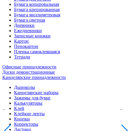
Бумага копировальная
Бумага крепированная
Бумага миллиметровая
Бумага цветная
Дневники
Ежедневники
Записные книжки
Картон
Пенокартон
Пленка самоклеящаяся
Тетради
Офисные принадлежности
Доски демонстрационные
Канцелярские принадлежности
Дыроколы
Канцелярские наборы
Зажимы для бумаг
Калькуляторы
Клей
Клейкие ленты
Кнопки
Корректоры
Ластики