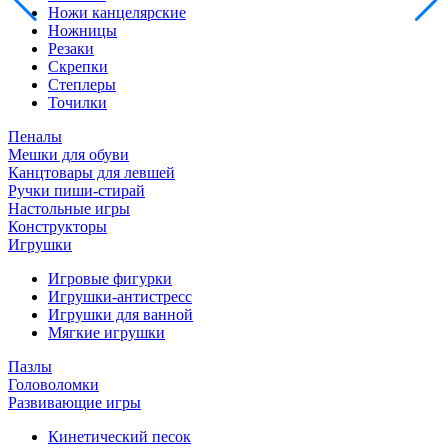
Ножи канцелярские
Ножницы
Резаки
Скрепки
Степлеры
Точилки
Пеналы
Мешки для обуви
Канцтовары для левшей
Ручки пиши-стирай
Настольные игры
Конструкторы
Игрушки
Игровые фигурки
Игрушки-антистресс
Игрушки для ванной
Мягкие игрушки
Пазлы
Головоломки
Развивающие игры
Кинетический песок