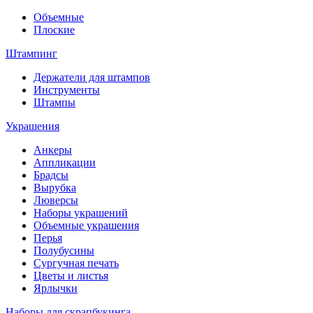
Объемные
Плоские
Штампинг
Держатели для штампов
Инструменты
Штампы
Украшения
Анкеры
Аппликации
Брадсы
Вырубка
Люверсы
Наборы украшений
Объемные украшения
Перья
Полубусины
Сургучная печать
Цветы и листья
Ярлычки
Наборы для скрапбукинга