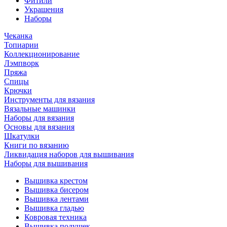
Фитили
Украшения
Наборы
Чеканка
Топиарии
Коллекционирование
Лэмпворк
Пряжа
Спицы
Крючки
Инструменты для вязания
Вязальные машинки
Наборы для вязания
Основы для вязания
Шкатулки
Книги по вязанию
Ликвидация наборов для вышивания
Наборы для вышивания
Вышивка крестом
Вышивка бисером
Вышивка лентами
Вышивка гладью
Ковровая техника
Вышивка подушек