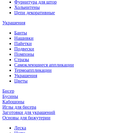
Фурнитура для штор
Хольнитены
Цепи декоративные
Украшения
Банты
Нашивки
Пайетки
Подвески
Помпоны
Стразы
Самоклеющиеся аппликации
Термоаппликации
Украшения
Цветы
Бисер
Бусины
Кабошоны
Иглы для бисера
Заготовки для украшений
Основы для бижутерии
Леска