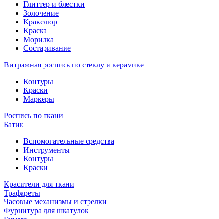
Глиттер и блестки
Золочение
Кракелюр
Краска
Морилка
Состаривание
Витражная роспись по стеклу и керамике
Контуры
Краски
Маркеры
Роспись по ткани
Батик
Вспомогательные средства
Инструменты
Контуры
Краски
Красители для ткани
Трафареты
Часовые механизмы и стрелки
Фурнитура для шкатулок