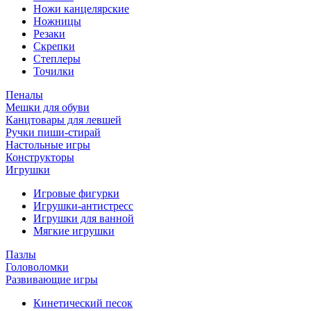
Ножи канцелярские
Ножницы
Резаки
Скрепки
Степлеры
Точилки
Пеналы
Мешки для обуви
Канцтовары для левшей
Ручки пиши-стирай
Настольные игры
Конструкторы
Игрушки
Игровые фигурки
Игрушки-антистресс
Игрушки для ванной
Мягкие игрушки
Пазлы
Головоломки
Развивающие игры
Кинетический песок