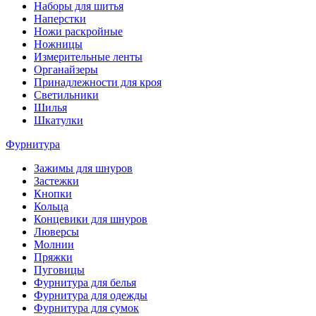
Наборы для шитья
Наперстки
Ножи раскройные
Ножницы
Измерительные ленты
Органайзеры
Принадлежности для кроя
Светильники
Шилья
Шкатулки
Фурнитура
Зажимы для шнуров
Застежки
Кнопки
Кольца
Концевики для шнуров
Люверсы
Молнии
Пряжки
Пуговицы
Фурнитура для белья
Фурнитура для одежды
Фурнитура для сумок