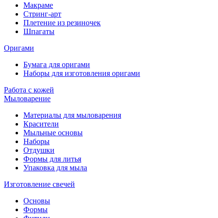
Макраме
Стринг-арт
Плетение из резиночек
Шпагаты
Оригами
Бумага для оригами
Наборы для изготовления оригами
Работа с кожей
Мыловарение
Материалы для мыловарения
Красители
Мыльные основы
Наборы
Отдушки
Формы для литья
Упаковка для мыла
Изготовление свечей
Основы
Формы