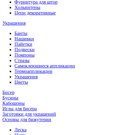
Фурнитура для штор
Хольнитены
Цепи декоративные
Украшения
Банты
Нашивки
Пайетки
Подвески
Помпоны
Стразы
Самоклеющиеся аппликации
Термоаппликации
Украшения
Цветы
Бисер
Бусины
Кабошоны
Иглы для бисера
Заготовки для украшений
Основы для бижутерии
Леска