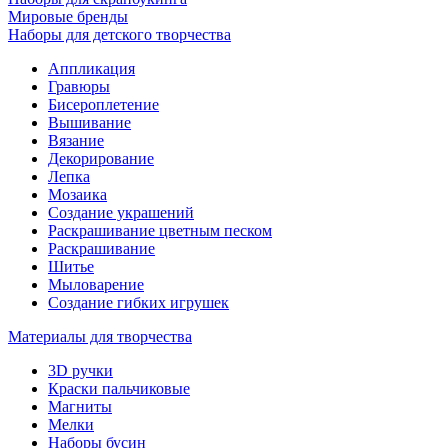
Мировые бренды
Наборы для детского творчества
Аппликация
Гравюры
Бисероплетение
Вышивание
Вязание
Декорирование
Лепка
Мозаика
Создание украшений
Раскрашивание цветным песком
Раскрашивание
Шитье
Мыловарение
Создание гибких игрушек
Материалы для творчества
3D ручки
Краски пальчиковые
Магниты
Мелки
Наборы бусин