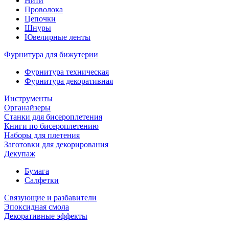
Нити
Проволока
Цепочки
Шнуры
Ювелирные ленты
Фурнитура для бижутерии
Фурнитура техническая
Фурнитура декоративная
Инструменты
Органайзеры
Станки для бисероплетения
Книги по бисероплетению
Наборы для плетения
Заготовки для декорирования
Декупаж
Бумага
Салфетки
Связующие и разбавители
Эпоксидная смола
Декоративные эффекты