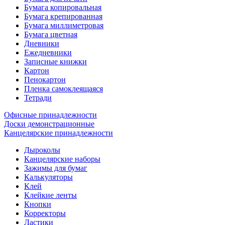
Бумага копировальная
Бумага крепированная
Бумага миллиметровая
Бумага цветная
Дневники
Ежедневники
Записные книжки
Картон
Пенокартон
Пленка самоклеящаяся
Тетради
Офисные принадлежности
Доски демонстрационные
Канцелярские принадлежности
Дыроколы
Канцелярские наборы
Зажимы для бумаг
Калькуляторы
Клей
Клейкие ленты
Кнопки
Корректоры
Ластики