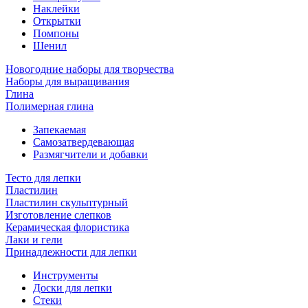
Наклейки
Открытки
Помпоны
Шенил
Новогодние наборы для творчества
Наборы для выращивания
Глина
Полимерная глина
Запекаемая
Самозатвердевающая
Размягчители и добавки
Тесто для лепки
Пластилин
Пластилин скульптурный
Изготовление слепков
Керамическая флористика
Лаки и гели
Принадлежности для лепки
Инструменты
Доски для лепки
Стеки