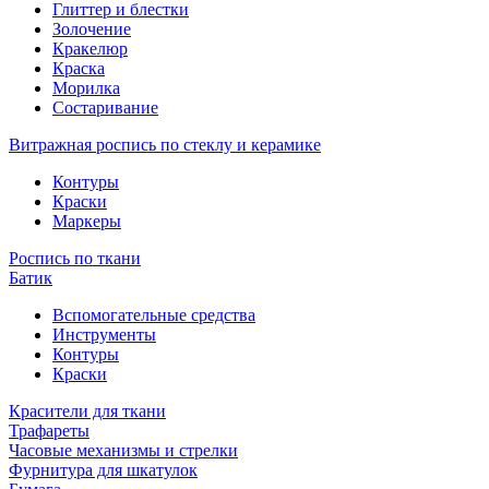
Глиттер и блестки
Золочение
Кракелюр
Краска
Морилка
Состаривание
Витражная роспись по стеклу и керамике
Контуры
Краски
Маркеры
Роспись по ткани
Батик
Вспомогательные средства
Инструменты
Контуры
Краски
Красители для ткани
Трафареты
Часовые механизмы и стрелки
Фурнитура для шкатулок