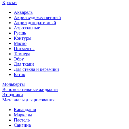
Краски
Акварель
Акрил художественный
Акрил декоративный
Аэрозольные
Гуашь
Контуры
Масло
Пигменты
Темпера
Эбру
Для ткани
Для стекла и керамики
Батик
Мольберты
Вспомогательные жидкости
Этюдники
Материалы для рисования
Карандаши
Маркеры
Пастель
Сангина