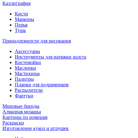
Каллиграфия
Кисти
Маркеры
Перья
Тушь
Принадлежности для рисования
Аксессуары
Инструменты для натяжки холста
Кистемойки
Масленки
Мастихины
Палитры
Планки для подрамников
Распылители
Фартуки
Мировые бренды
Алмазная мозаика
Картины по номерам
Раскраски
Изготовление кукол и игрушек