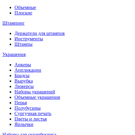
Объемные
Плоские
Штампинг
Держатели для штампов
Инструменты
Штампы
Украшения
Анкеры
Аппликации
Брадсы
Вырубка
Люверсы
Наборы украшений
Объемные украшения
Перья
Полубусины
Сургучная печать
Цветы и листья
Ярлычки
Наборы для скрапбукинга