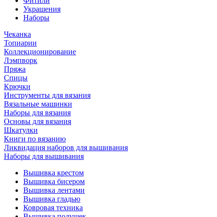
Фитили
Украшения
Наборы
Чеканка
Топиарии
Коллекционирование
Лэмпворк
Пряжа
Спицы
Крючки
Инструменты для вязания
Вязальные машинки
Наборы для вязания
Основы для вязания
Шкатулки
Книги по вязанию
Ликвидация наборов для вышивания
Наборы для вышивания
Вышивка крестом
Вышивка бисером
Вышивка лентами
Вышивка гладью
Ковровая техника
Вышивка подушек