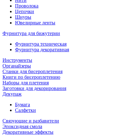
Нити
Проволока
Цепочки
Шнуры
Ювелирные ленты
Фурнитура для бижутерии
Фурнитура техническая
Фурнитура декоративная
Инструменты
Органайзеры
Станки для бисероплетения
Книги по бисероплетению
Наборы для плетения
Заготовки для декорирования
Декупаж
Бумага
Салфетки
Связующие и разбавители
Эпоксидная смола
Декоративные эффекты