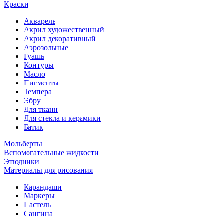
Краски
Акварель
Акрил художественный
Акрил декоративный
Аэрозольные
Гуашь
Контуры
Масло
Пигменты
Темпера
Эбру
Для ткани
Для стекла и керамики
Батик
Мольберты
Вспомогательные жидкости
Этюдники
Материалы для рисования
Карандаши
Маркеры
Пастель
Сангина