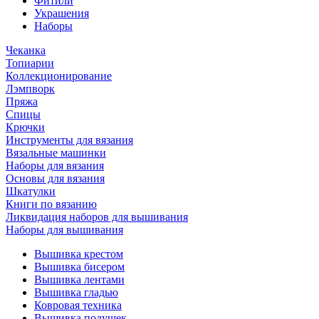
Фитили
Украшения
Наборы
Чеканка
Топиарии
Коллекционирование
Лэмпворк
Пряжа
Спицы
Крючки
Инструменты для вязания
Вязальные машинки
Наборы для вязания
Основы для вязания
Шкатулки
Книги по вязанию
Ликвидация наборов для вышивания
Наборы для вышивания
Вышивка крестом
Вышивка бисером
Вышивка лентами
Вышивка гладью
Ковровая техника
Вышивка подушек