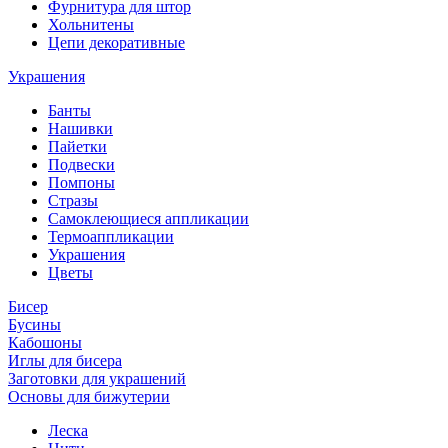
Фурнитура для штор
Хольнитены
Цепи декоративные
Украшения
Банты
Нашивки
Пайетки
Подвески
Помпоны
Стразы
Самоклеющиеся аппликации
Термоаппликации
Украшения
Цветы
Бисер
Бусины
Кабошоны
Иглы для бисера
Заготовки для украшений
Основы для бижутерии
Леска