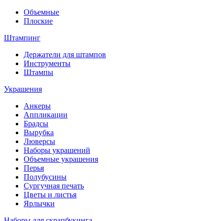
Объемные
Плоские
Штампинг
Держатели для штампов
Инструменты
Штампы
Украшения
Анкеры
Аппликации
Брадсы
Вырубка
Люверсы
Наборы украшений
Объемные украшения
Перья
Полубусины
Сургучная печать
Цветы и листья
Ярлычки
Наборы для скрапбукинга