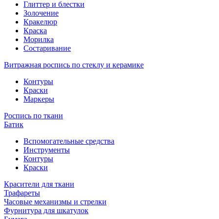
Глиттер и блестки
Золочение
Кракелюр
Краска
Морилка
Состаривание
Витражная роспись по стеклу и керамике
Контуры
Краски
Маркеры
Роспись по ткани
Батик
Вспомогательные средства
Инструменты
Контуры
Краски
Красители для ткани
Трафареты
Часовые механизмы и стрелки
Фурнитура для шкатулок