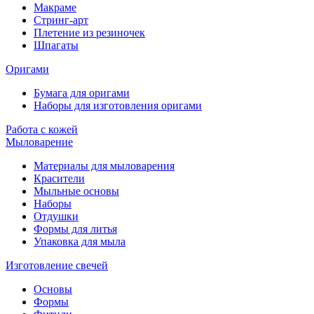
Макраме
Стринг-арт
Плетение из резиночек
Шпагаты
Оригами
Бумага для оригами
Наборы для изготовления оригами
Работа с кожей
Мыловарение
Материалы для мыловарения
Красители
Мыльные основы
Наборы
Отдушки
Формы для литья
Упаковка для мыла
Изготовление свечей
Основы
Формы