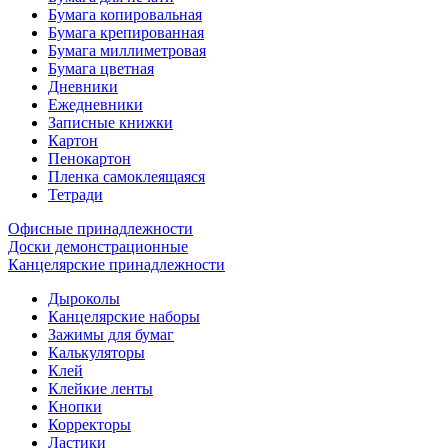
Бумага копировальная
Бумага крепированная
Бумага миллиметровая
Бумага цветная
Дневники
Ежедневники
Записные книжки
Картон
Пенокартон
Пленка самоклеящаяся
Тетради
Офисные принадлежности
Доски демонстрационные
Канцелярские принадлежности
Дыроколы
Канцелярские наборы
Зажимы для бумаг
Калькуляторы
Клей
Клейкие ленты
Кнопки
Корректоры
Ластики