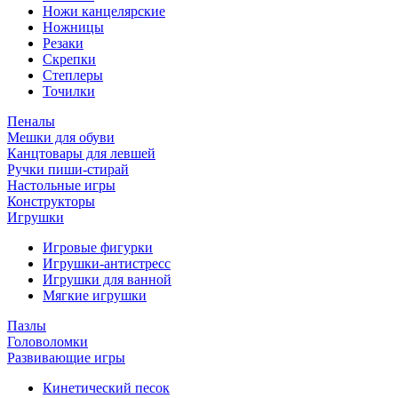
Ножи канцелярские
Ножницы
Резаки
Скрепки
Степлеры
Точилки
Пеналы
Мешки для обуви
Канцтовары для левшей
Ручки пиши-стирай
Настольные игры
Конструкторы
Игрушки
Игровые фигурки
Игрушки-антистресс
Игрушки для ванной
Мягкие игрушки
Пазлы
Головоломки
Развивающие игры
Кинетический песок