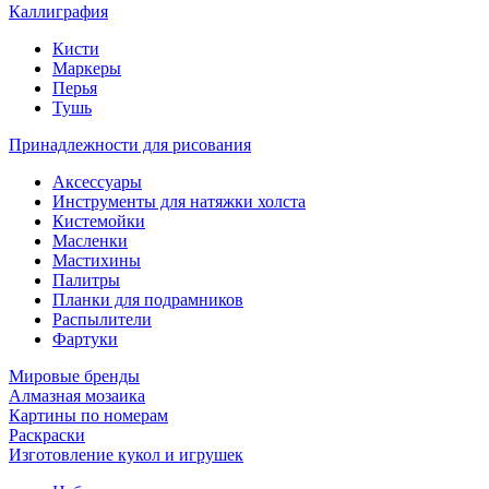
Каллиграфия
Кисти
Маркеры
Перья
Тушь
Принадлежности для рисования
Аксессуары
Инструменты для натяжки холста
Кистемойки
Масленки
Мастихины
Палитры
Планки для подрамников
Распылители
Фартуки
Мировые бренды
Алмазная мозаика
Картины по номерам
Раскраски
Изготовление кукол и игрушек