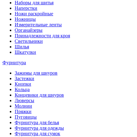
Наборы для шитья
Наперстки
Ножи раскройные
Ножницы
Измерительные ленты
Органайзеры
Принадлежности для кроя
Светильники
Шилья
Шкатулки
Фурнитура
Зажимы для шнуров
Застежки
Кнопки
Кольца
Концевики для шнуров
Люверсы
Молнии
Пряжки
Пуговицы
Фурнитура для белья
Фурнитура для одежды
Фурнитура для сумок