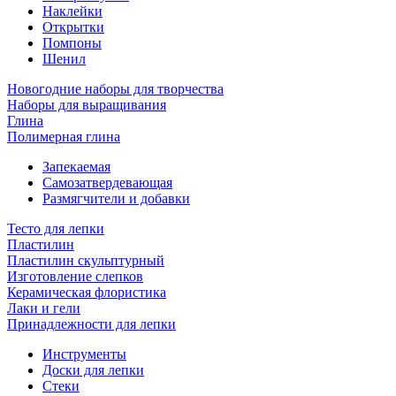
Наклейки
Открытки
Помпоны
Шенил
Новогодние наборы для творчества
Наборы для выращивания
Глина
Полимерная глина
Запекаемая
Самозатвердевающая
Размягчители и добавки
Тесто для лепки
Пластилин
Пластилин скульптурный
Изготовление слепков
Керамическая флористика
Лаки и гели
Принадлежности для лепки
Инструменты
Доски для лепки
Стеки