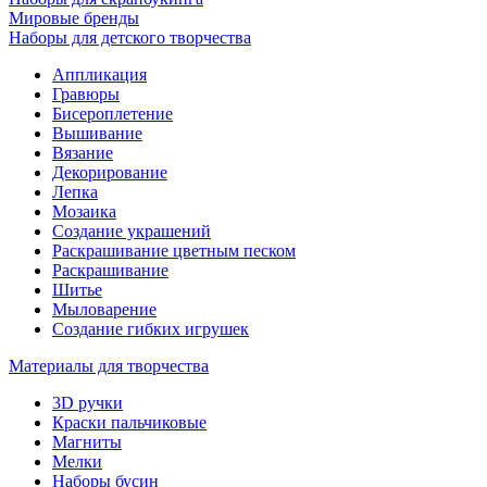
Мировые бренды
Наборы для детского творчества
Аппликация
Гравюры
Бисероплетение
Вышивание
Вязание
Декорирование
Лепка
Мозаика
Создание украшений
Раскрашивание цветным песком
Раскрашивание
Шитье
Мыловарение
Создание гибких игрушек
Материалы для творчества
3D ручки
Краски пальчиковые
Магниты
Мелки
Наборы бусин