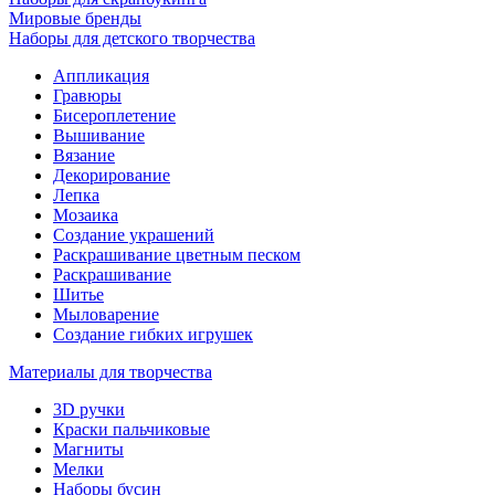
Мировые бренды
Наборы для детского творчества
Аппликация
Гравюры
Бисероплетение
Вышивание
Вязание
Декорирование
Лепка
Мозаика
Создание украшений
Раскрашивание цветным песком
Раскрашивание
Шитье
Мыловарение
Создание гибких игрушек
Материалы для творчества
3D ручки
Краски пальчиковые
Магниты
Мелки
Наборы бусин