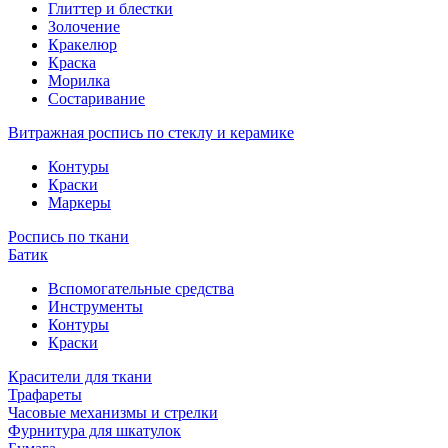
Глиттер и блестки
Золочение
Кракелюр
Краска
Морилка
Состаривание
Витражная роспись по стеклу и керамике
Контуры
Краски
Маркеры
Роспись по ткани
Батик
Вспомогательные средства
Инструменты
Контуры
Краски
Красители для ткани
Трафареты
Часовые механизмы и стрелки
Фурнитура для шкатулок