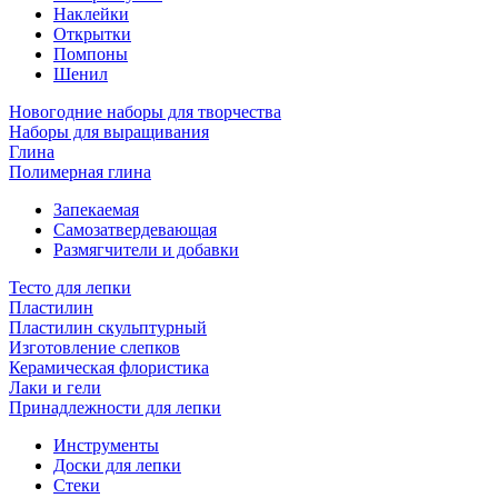
Наклейки
Открытки
Помпоны
Шенил
Новогодние наборы для творчества
Наборы для выращивания
Глина
Полимерная глина
Запекаемая
Самозатвердевающая
Размягчители и добавки
Тесто для лепки
Пластилин
Пластилин скульптурный
Изготовление слепков
Керамическая флористика
Лаки и гели
Принадлежности для лепки
Инструменты
Доски для лепки
Стеки