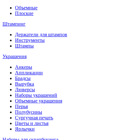
Объемные
Плоские
Штампинг
Держатели для штампов
Инструменты
Штампы
Украшения
Анкеры
Аппликации
Брадсы
Вырубка
Люверсы
Наборы украшений
Объемные украшения
Перья
Полубусины
Сургучная печать
Цветы и листья
Ярлычки
Наборы для скрапбукинга