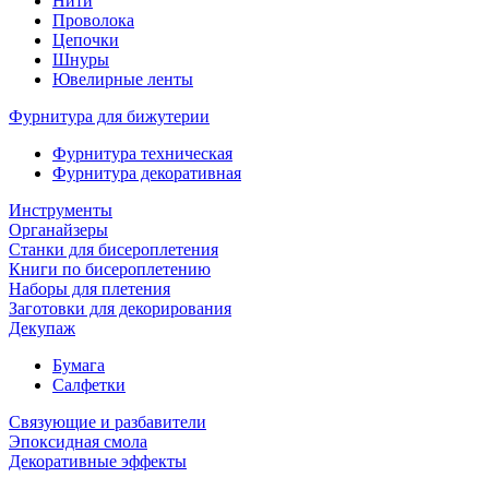
Нити
Проволока
Цепочки
Шнуры
Ювелирные ленты
Фурнитура для бижутерии
Фурнитура техническая
Фурнитура декоративная
Инструменты
Органайзеры
Станки для бисероплетения
Книги по бисероплетению
Наборы для плетения
Заготовки для декорирования
Декупаж
Бумага
Салфетки
Связующие и разбавители
Эпоксидная смола
Декоративные эффекты