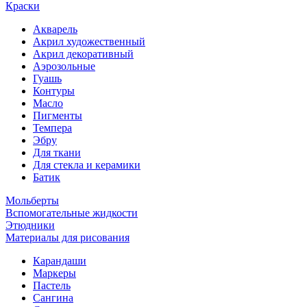
Краски
Акварель
Акрил художественный
Акрил декоративный
Аэрозольные
Гуашь
Контуры
Масло
Пигменты
Темпера
Эбру
Для ткани
Для стекла и керамики
Батик
Мольберты
Вспомогательные жидкости
Этюдники
Материалы для рисования
Карандаши
Маркеры
Пастель
Сангина