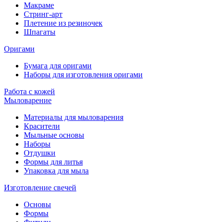
Макраме
Стринг-арт
Плетение из резиночек
Шпагаты
Оригами
Бумага для оригами
Наборы для изготовления оригами
Работа с кожей
Мыловарение
Материалы для мыловарения
Красители
Мыльные основы
Наборы
Отдушки
Формы для литья
Упаковка для мыла
Изготовление свечей
Основы
Формы