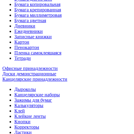
Бумага копировальная
Бумага крепированная
Бумага миллиметровая
Бумага цветная
Дневники
Ежедневники
Записные книжки
Картон
Пенокартон
Пленка самоклеящаяся
Тетради
Офисные принадлежности
Доски демонстрационные
Канцелярские принадлежности
Дыроколы
Канцелярские наборы
Зажимы для бумаг
Калькуляторы
Клей
Клейкие ленты
Кнопки
Корректоры
Ластики