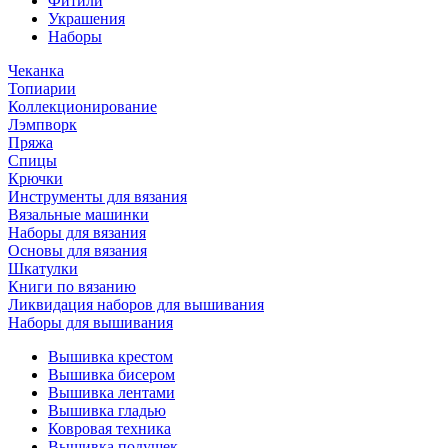
Фитили
Украшения
Наборы
Чеканка
Топиарии
Коллекционирование
Лэмпворк
Пряжа
Спицы
Крючки
Инструменты для вязания
Вязальные машинки
Наборы для вязания
Основы для вязания
Шкатулки
Книги по вязанию
Ликвидация наборов для вышивания
Наборы для вышивания
Вышивка крестом
Вышивка бисером
Вышивка лентами
Вышивка гладью
Ковровая техника
Вышивка подушек