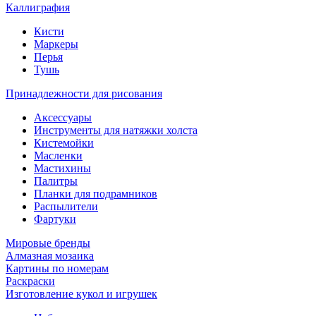
Каллиграфия
Кисти
Маркеры
Перья
Тушь
Принадлежности для рисования
Аксессуары
Инструменты для натяжки холста
Кистемойки
Масленки
Мастихины
Палитры
Планки для подрамников
Распылители
Фартуки
Мировые бренды
Алмазная мозаика
Картины по номерам
Раскраски
Изготовление кукол и игрушек