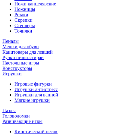
Ножи канцелярские
Ножницы
Резаки
Скрепки
Степлеры
Точилки
Пеналы
Мешки для обуви
Канцтовары для левшей
Ручки пиши-стирай
Настольные игры
Конструкторы
Игрушки
Игровые фигурки
Игрушки-антистресс
Игрушки для ванной
Мягкие игрушки
Пазлы
Головоломки
Развивающие игры
Кинетический песок