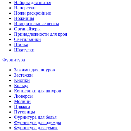
Наборы для шитья
Наперстки
Ножи раскройные
Ножницы
Измерительные ленты
Органайзеры
Принадлежности для кроя
Светильники
Шилья
Шкатулки
Фурнитура
Зажимы для шнуров
Застежки
Кнопки
Кольца
Концевики для шнуров
Люверсы
Молнии
Пряжки
Пуговицы
Фурнитура для белья
Фурнитура для одежды
Фурнитура для сумок