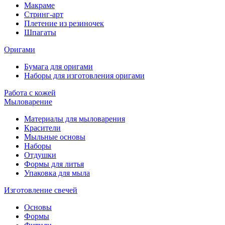
Макраме
Стринг-арт
Плетение из резиночек
Шпагаты
Оригами
Бумага для оригами
Наборы для изготовления оригами
Работа с кожей
Мыловарение
Материалы для мыловарения
Красители
Мыльные основы
Наборы
Отдушки
Формы для литья
Упаковка для мыла
Изготовление свечей
Основы
Формы