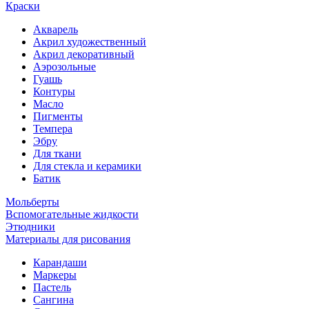
Краски
Акварель
Акрил художественный
Акрил декоративный
Аэрозольные
Гуашь
Контуры
Масло
Пигменты
Темпера
Эбру
Для ткани
Для стекла и керамики
Батик
Мольберты
Вспомогательные жидкости
Этюдники
Материалы для рисования
Карандаши
Маркеры
Пастель
Сангина