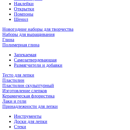
Наклейки
Открытки
Помпоны
Шенил
Новогодние наборы для творчества
Наборы для выращивания
Глина
Полимерная глина
Запекаемая
Самозатвердевающая
Размягчители и добавки
Тесто для лепки
Пластилин
Пластилин скульптурный
Изготовление слепков
Керамическая флористика
Лаки и гели
Принадлежности для лепки
Инструменты
Доски для лепки
Стеки