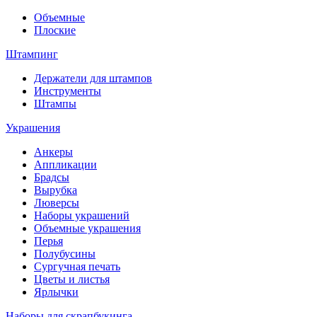
Объемные
Плоские
Штампинг
Держатели для штампов
Инструменты
Штампы
Украшения
Анкеры
Аппликации
Брадсы
Вырубка
Люверсы
Наборы украшений
Объемные украшения
Перья
Полубусины
Сургучная печать
Цветы и листья
Ярлычки
Наборы для скрапбукинга