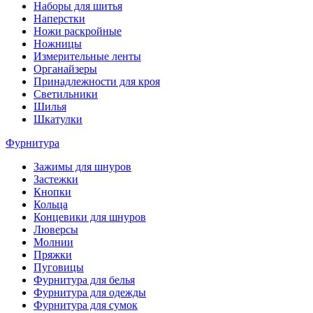
Наборы для шитья
Наперстки
Ножи раскройные
Ножницы
Измерительные ленты
Органайзеры
Принадлежности для кроя
Светильники
Шилья
Шкатулки
Фурнитура
Зажимы для шнуров
Застежки
Кнопки
Кольца
Концевики для шнуров
Люверсы
Молнии
Пряжки
Пуговицы
Фурнитура для белья
Фурнитура для одежды
Фурнитура для сумок