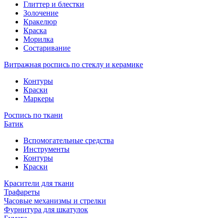
Глиттер и блестки
Золочение
Кракелюр
Краска
Морилка
Состаривание
Витражная роспись по стеклу и керамике
Контуры
Краски
Маркеры
Роспись по ткани
Батик
Вспомогательные средства
Инструменты
Контуры
Краски
Красители для ткани
Трафареты
Часовые механизмы и стрелки
Фурнитура для шкатулок