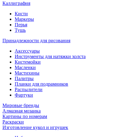
Каллиграфия
Кисти
Маркеры
Перья
Тушь
Принадлежности для рисования
Аксессуары
Инструменты для натяжки холста
Кистемойки
Масленки
Мастихины
Палитры
Планки для подрамников
Распылители
Фартуки
Мировые бренды
Алмазная мозаика
Картины по номерам
Раскраски
Изготовление кукол и игрушек