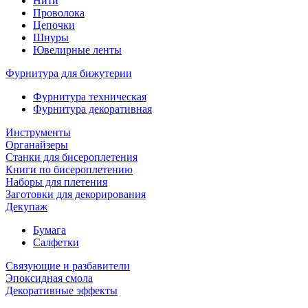
Нити
Проволока
Цепочки
Шнуры
Ювелирные ленты
Фурнитура для бижутерии
Фурнитура техническая
Фурнитура декоративная
Инструменты
Органайзеры
Станки для бисероплетения
Книги по бисероплетению
Наборы для плетения
Заготовки для декорирования
Декупаж
Бумага
Салфетки
Связующие и разбавители
Эпоксидная смола
Декоративные эффекты