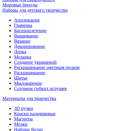
Мировые бренды
Наборы для детского творчества
Аппликация
Гравюры
Бисероплетение
Вышивание
Вязание
Декорирование
Лепка
Мозаика
Создание украшений
Раскрашивание цветным песком
Раскрашивание
Шитье
Мыловарение
Создание гибких игрушек
Материалы для творчества
3D ручки
Краски пальчиковые
Магниты
Мелки
Наборы бусин