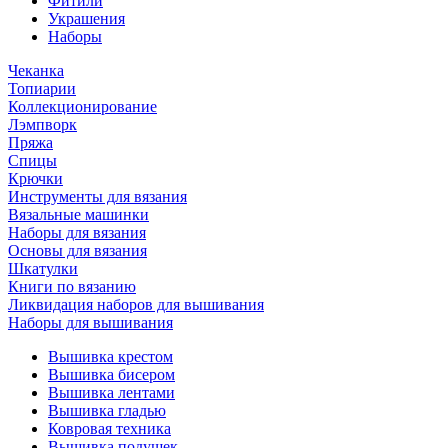
Фитили
Украшения
Наборы
Чеканка
Топиарии
Коллекционирование
Лэмпворк
Пряжа
Спицы
Крючки
Инструменты для вязания
Вязальные машинки
Наборы для вязания
Основы для вязания
Шкатулки
Книги по вязанию
Ликвидация наборов для вышивания
Наборы для вышивания
Вышивка крестом
Вышивка бисером
Вышивка лентами
Вышивка гладью
Ковровая техника
Вышивка подушек