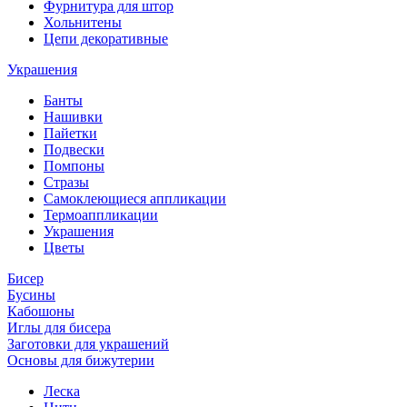
Фурнитура для штор
Хольнитены
Цепи декоративные
Украшения
Банты
Нашивки
Пайетки
Подвески
Помпоны
Стразы
Самоклеющиеся аппликации
Термоаппликации
Украшения
Цветы
Бисер
Бусины
Кабошоны
Иглы для бисера
Заготовки для украшений
Основы для бижутерии
Леска