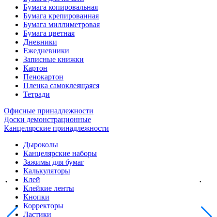
Бумага копировальная
Бумага крепированная
Бумага миллиметровая
Бумага цветная
Дневники
Ежедневники
Записные книжки
Картон
Пенокартон
Пленка самоклеящаяся
Тетради
Офисные принадлежности
Доски демонстрационные
Канцелярские принадлежности
Дыроколы
Канцелярские наборы
Зажимы для бумаг
Калькуляторы
Клей
Клейкие ленты
Кнопки
Корректоры
Ластики