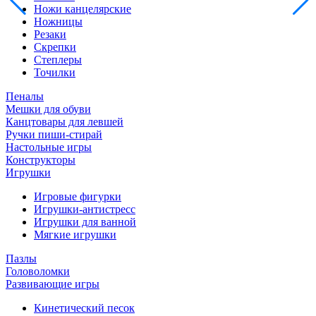
Ножи канцелярские
Ножницы
Резаки
Скрепки
Степлеры
Точилки
Пеналы
Мешки для обуви
Канцтовары для левшей
Ручки пиши-стирай
Настольные игры
Конструкторы
Игрушки
Игровые фигурки
Игрушки-антистресс
Игрушки для ванной
Мягкие игрушки
Пазлы
Головоломки
Развивающие игры
Кинетический песок