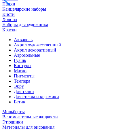
Папки
Канцелярские наборы
Кисти
Холсты
Наборы для художника
Краски
Акварель
Акрил художественный
Акрил декоративный
Аэрозольные
Гуашь
Контуры
Масло
Пигменты
Темпера
Эбру
Для ткани
Для стекла и керамики
Батик
Мольберты
Вспомогательные жидкости
Этюдники
Материалы для рисования