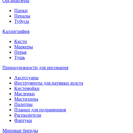
Органайзеры
Папки
Пеналы
Тубусы
Каллиграфия
Кисти
Маркеры
Перья
Тушь
Принадлежности для рисования
Аксессуары
Инструменты для натяжки холста
Кистемойки
Масленки
Мастихины
Палитры
Планки для подрамников
Распылители
Фартуки
Мировые бренды