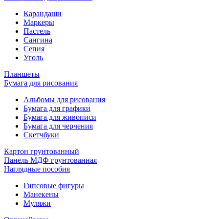
Карандаши
Маркеры
Пастель
Сангина
Сепия
Уголь
Планшеты
Бумага для рисования
Альбомы для рисования
Бумага для графики
Бумага для живописи
Бумага для черчения
Скетчбуки
Картон грунтованный
Панель МДФ грунтованная
Наглядные пособия
Гипсовые фигуры
Манекены
Муляжи