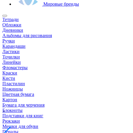
Мировые бренды
Тетради
Обложки
Дневники
Альбомы для рисования
Ручки
Карандаши
Ластики
Точилки
Линейки
Фломастеры
Краски
Кисти
Пластилин
Ножницы
Цветная бумага
Картон
Бумага для черчения
Блокноты
Подставки для книг
Рюкзаки
Мешки для обуви
Пеналы