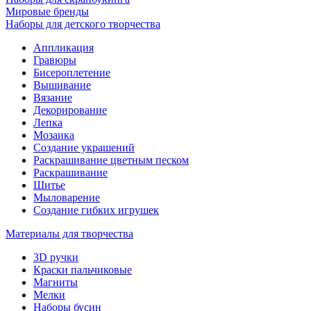
Мировые бренды
Наборы для детского творчества
Аппликация
Гравюры
Бисероплетение
Вышивание
Вязание
Декорирование
Лепка
Мозаика
Создание украшений
Раскрашивание цветным песком
Раскрашивание
Шитье
Мыловарение
Создание гибких игрушек
Материалы для творчества
3D ручки
Краски пальчиковые
Магниты
Мелки
Наборы бусин