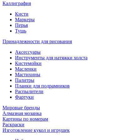
Каллиграфия
Кисти
Маркеры
Перья
Тушь
Принадлежности для рисования
Аксессуары
Инструменты для натяжки холста
Кистемойки
Масленки
Мастихины
Палитры
Планки для подрамников
Распылители
Фартуки
Мировые бренды
Алмазная мозаика
Картины по номерам
Раскраски
Изготовление кукол и игрушек