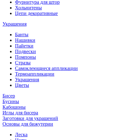
Фурнитура для штор
Хольнитены
Цепи декоративные
Украшения
Банты
Нашивки
Пайетки
Подвески
Помпоны
Стразы
Самоклеющиеся аппликации
Термоаппликации
Украшения
Цветы
Бисер
Бусины
Кабошоны
Иглы для бисера
Заготовки для украшений
Основы для бижутерии
Леска