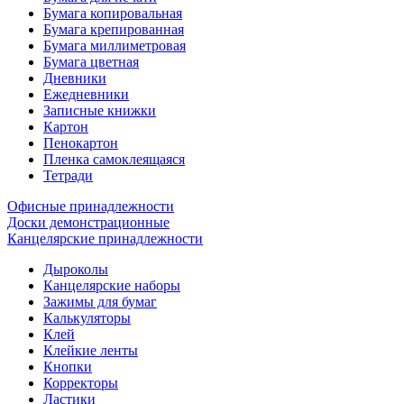
Бумага копировальная
Бумага крепированная
Бумага миллиметровая
Бумага цветная
Дневники
Ежедневники
Записные книжки
Картон
Пенокартон
Пленка самоклеящаяся
Тетради
Офисные принадлежности
Доски демонстрационные
Канцелярские принадлежности
Дыроколы
Канцелярские наборы
Зажимы для бумаг
Калькуляторы
Клей
Клейкие ленты
Кнопки
Корректоры
Ластики