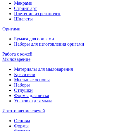
Макраме
Стринг-арт
Плетение из резиночек
Шпагаты
Оригами
Бумага для оригами
Наборы для изготовления оригами
Работа с кожей
Мыловарение
Материалы для мыловарения
Красители
Мыльные основы
Наборы
Отдушки
Формы для литья
Упаковка для мыла
Изготовление свечей
Основы
Формы