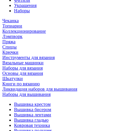
Фитили
Украшения
Наборы
Чеканка
Топиарии
Коллекционирование
Лэмпворк
Пряжа
Спицы
Крючки
Инструменты для вязания
Вязальные машинки
Наборы для вязания
Основы для вязания
Шкатулки
Книги по вязанию
Ликвидация наборов для вышивания
Наборы для вышивания
Вышивка крестом
Вышивка бисером
Вышивка лентами
Вышивка гладью
Ковровая техника
Вышивка подушек