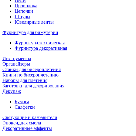
Нити
Проволока
Цепочки
Шнуры
Ювелирные ленты
Фурнитура для бижутерии
Фурнитура техническая
Фурнитура декоративная
Инструменты
Органайзеры
Станки для бисероплетения
Книги по бисероплетению
Наборы для плетения
Заготовки для декорирования
Декупаж
Бумага
Салфетки
Связующие и разбавители
Эпоксидная смола
Декоративные эффекты