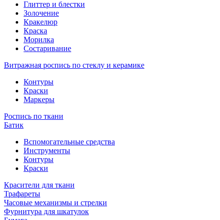
Глиттер и блестки
Золочение
Кракелюр
Краска
Морилка
Состаривание
Витражная роспись по стеклу и керамике
Контуры
Краски
Маркеры
Роспись по ткани
Батик
Вспомогательные средства
Инструменты
Контуры
Краски
Красители для ткани
Трафареты
Часовые механизмы и стрелки
Фурнитура для шкатулок