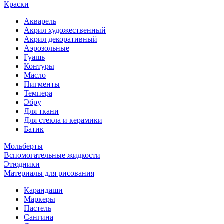
Краски
Акварель
Акрил художественный
Акрил декоративный
Аэрозольные
Гуашь
Контуры
Масло
Пигменты
Темпера
Эбру
Для ткани
Для стекла и керамики
Батик
Мольберты
Вспомогательные жидкости
Этюдники
Материалы для рисования
Карандаши
Маркеры
Пастель
Сангина