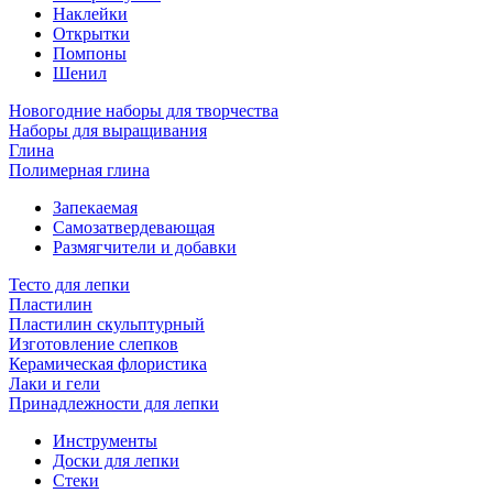
Наклейки
Открытки
Помпоны
Шенил
Новогодние наборы для творчества
Наборы для выращивания
Глина
Полимерная глина
Запекаемая
Самозатвердевающая
Размягчители и добавки
Тесто для лепки
Пластилин
Пластилин скульптурный
Изготовление слепков
Керамическая флористика
Лаки и гели
Принадлежности для лепки
Инструменты
Доски для лепки
Стеки