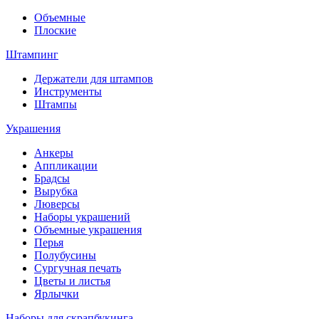
Объемные
Плоские
Штампинг
Держатели для штампов
Инструменты
Штампы
Украшения
Анкеры
Аппликации
Брадсы
Вырубка
Люверсы
Наборы украшений
Объемные украшения
Перья
Полубусины
Сургучная печать
Цветы и листья
Ярлычки
Наборы для скрапбукинга