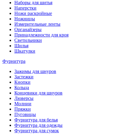
Наборы для шитья
Наперстки
Ножи раскройные
Ножницы
Измерительные ленты
Органайзеры
Принадлежности для кроя
Светильники
Шилья
Шкатулки
Фурнитура
Зажимы для шнуров
Застежки
Кнопки
Кольца
Концевики для шнуров
Люверсы
Молнии
Пряжки
Пуговицы
Фурнитура для белья
Фурнитура для одежды
Фурнитура для сумок