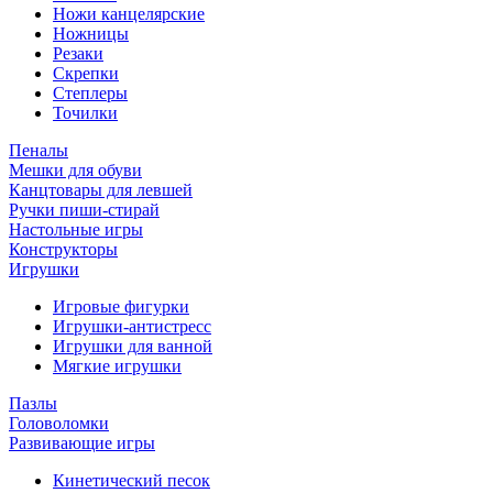
Ножи канцелярские
Ножницы
Резаки
Скрепки
Степлеры
Точилки
Пеналы
Мешки для обуви
Канцтовары для левшей
Ручки пиши-стирай
Настольные игры
Конструкторы
Игрушки
Игровые фигурки
Игрушки-антистресс
Игрушки для ванной
Мягкие игрушки
Пазлы
Головоломки
Развивающие игры
Кинетический песок