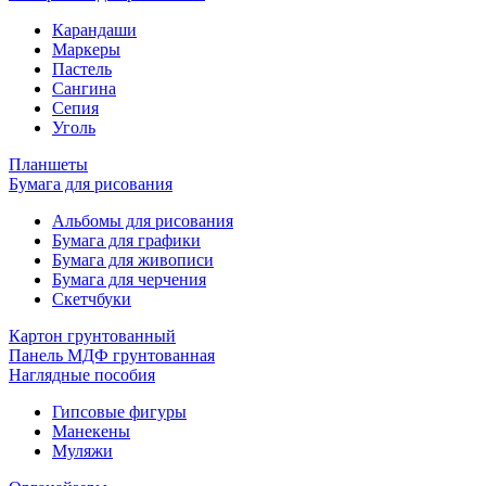
Карандаши
Маркеры
Пастель
Сангина
Сепия
Уголь
Планшеты
Бумага для рисования
Альбомы для рисования
Бумага для графики
Бумага для живописи
Бумага для черчения
Скетчбуки
Картон грунтованный
Панель МДФ грунтованная
Наглядные пособия
Гипсовые фигуры
Манекены
Муляжи