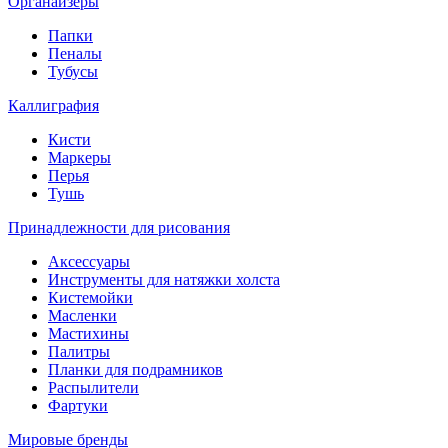
Органайзеры
Папки
Пеналы
Тубусы
Каллиграфия
Кисти
Маркеры
Перья
Тушь
Принадлежности для рисования
Аксессуары
Инструменты для натяжки холста
Кистемойки
Масленки
Мастихины
Палитры
Планки для подрамников
Распылители
Фартуки
Мировые бренды