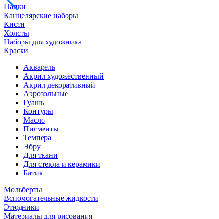
Папки
Канцелярские наборы
Кисти
Холсты
Наборы для художника
Краски
Акварель
Акрил художественный
Акрил декоративный
Аэрозольные
Гуашь
Контуры
Масло
Пигменты
Темпера
Эбру
Для ткани
Для стекла и керамики
Батик
Мольберты
Вспомогательные жидкости
Этюдники
Материалы для рисования