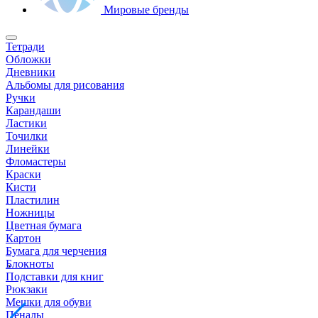
Мировые бренды
Тетради
Обложки
Дневники
Альбомы для рисования
Ручки
Карандаши
Ластики
Точилки
Линейки
Фломастеры
Краски
Кисти
Пластилин
Ножницы
Цветная бумага
Картон
Бумага для черчения
Блокноты
Подставки для книг
Рюкзаки
Мешки для обуви
Пеналы