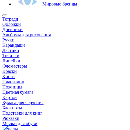
Мировые бренды
Тетради
Обложки
Дневники
Альбомы для рисования
Ручки
Карандаши
Ластики
Точилки
Линейки
Фломастеры
Краски
Кисти
Пластилин
Ножницы
Цветная бумага
Картон
Бумага для черчения
Блокноты
Подставки для книг
Рюкзаки
Мешки для обуви
Пеналы