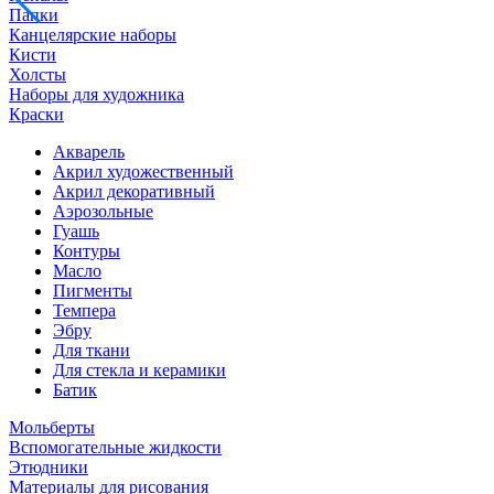
Папки
Канцелярские наборы
Кисти
Холсты
Наборы для художника
Краски
Акварель
Акрил художественный
Акрил декоративный
Аэрозольные
Гуашь
Контуры
Масло
Пигменты
Темпера
Эбру
Для ткани
Для стекла и керамики
Батик
Мольберты
Вспомогательные жидкости
Этюдники
Материалы для рисования