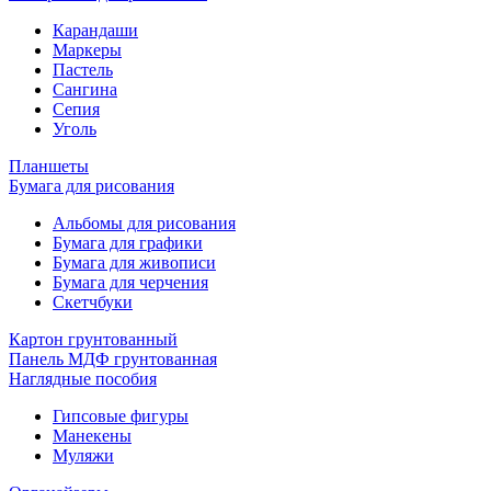
Карандаши
Маркеры
Пастель
Сангина
Сепия
Уголь
Планшеты
Бумага для рисования
Альбомы для рисования
Бумага для графики
Бумага для живописи
Бумага для черчения
Скетчбуки
Картон грунтованный
Панель МДФ грунтованная
Наглядные пособия
Гипсовые фигуры
Манекены
Муляжи