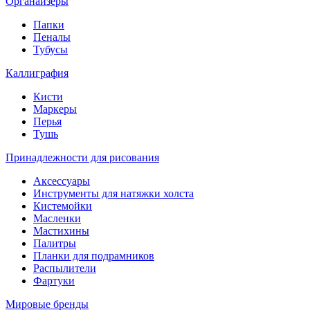
Органайзеры
Папки
Пеналы
Тубусы
Каллиграфия
Кисти
Маркеры
Перья
Тушь
Принадлежности для рисования
Аксессуары
Инструменты для натяжки холста
Кистемойки
Масленки
Мастихины
Палитры
Планки для подрамников
Распылители
Фартуки
Мировые бренды