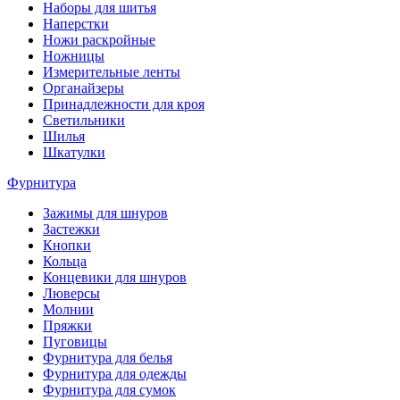
Наборы для шитья
Наперстки
Ножи раскройные
Ножницы
Измерительные ленты
Органайзеры
Принадлежности для кроя
Светильники
Шилья
Шкатулки
Фурнитура
Зажимы для шнуров
Застежки
Кнопки
Кольца
Концевики для шнуров
Люверсы
Молнии
Пряжки
Пуговицы
Фурнитура для белья
Фурнитура для одежды
Фурнитура для сумок