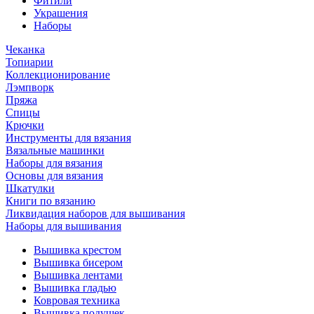
Фитили
Украшения
Наборы
Чеканка
Топиарии
Коллекционирование
Лэмпворк
Пряжа
Спицы
Крючки
Инструменты для вязания
Вязальные машинки
Наборы для вязания
Основы для вязания
Шкатулки
Книги по вязанию
Ликвидация наборов для вышивания
Наборы для вышивания
Вышивка крестом
Вышивка бисером
Вышивка лентами
Вышивка гладью
Ковровая техника
Вышивка подушек