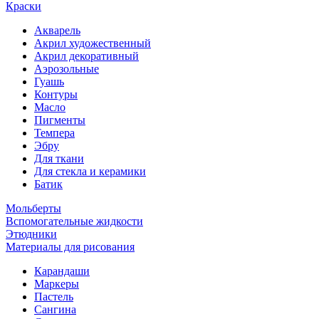
Краски
Акварель
Акрил художественный
Акрил декоративный
Аэрозольные
Гуашь
Контуры
Масло
Пигменты
Темпера
Эбру
Для ткани
Для стекла и керамики
Батик
Мольберты
Вспомогательные жидкости
Этюдники
Материалы для рисования
Карандаши
Маркеры
Пастель
Сангина