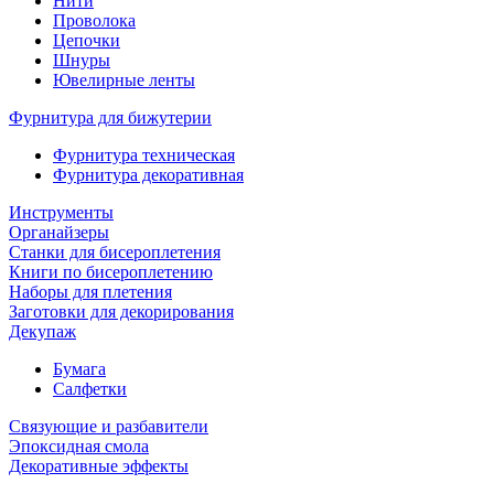
Нити
Проволока
Цепочки
Шнуры
Ювелирные ленты
Фурнитура для бижутерии
Фурнитура техническая
Фурнитура декоративная
Инструменты
Органайзеры
Станки для бисероплетения
Книги по бисероплетению
Наборы для плетения
Заготовки для декорирования
Декупаж
Бумага
Салфетки
Связующие и разбавители
Эпоксидная смола
Декоративные эффекты