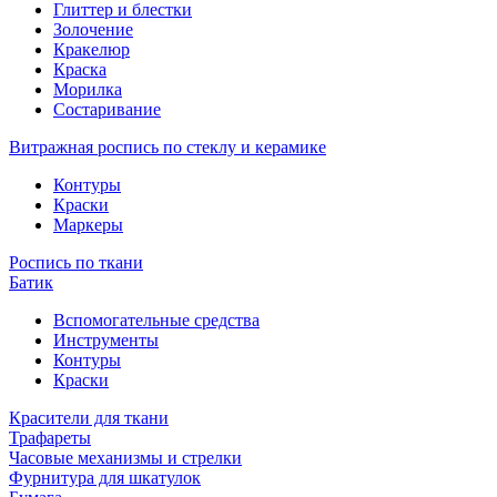
Глиттер и блестки
Золочение
Кракелюр
Краска
Морилка
Состаривание
Витражная роспись по стеклу и керамике
Контуры
Краски
Маркеры
Роспись по ткани
Батик
Вспомогательные средства
Инструменты
Контуры
Краски
Красители для ткани
Трафареты
Часовые механизмы и стрелки
Фурнитура для шкатулок