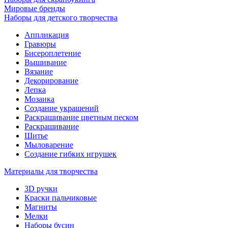
Мировые бренды
Наборы для детского творчества
Аппликация
Гравюры
Бисероплетение
Вышивание
Вязание
Декорирование
Лепка
Мозаика
Создание украшений
Раскрашивание цветным песком
Раскрашивание
Шитье
Мыловарение
Создание гибких игрушек
Материалы для творчества
3D ручки
Краски пальчиковые
Магниты
Мелки
Наборы бусин