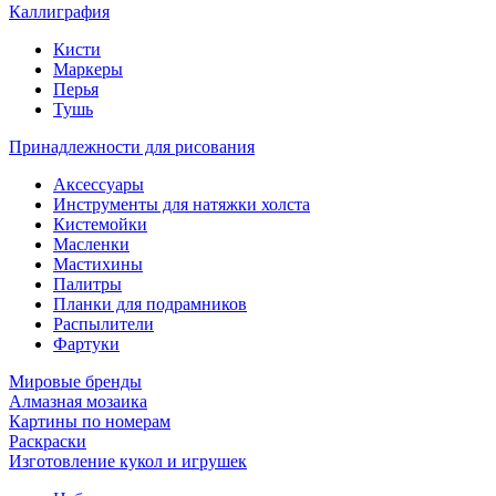
Каллиграфия
Кисти
Маркеры
Перья
Тушь
Принадлежности для рисования
Аксессуары
Инструменты для натяжки холста
Кистемойки
Масленки
Мастихины
Палитры
Планки для подрамников
Распылители
Фартуки
Мировые бренды
Алмазная мозаика
Картины по номерам
Раскраски
Изготовление кукол и игрушек