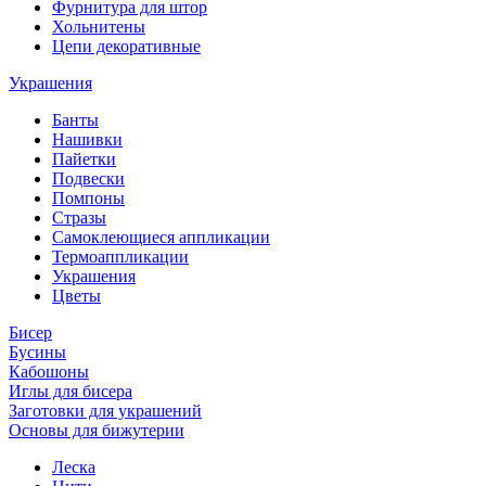
Фурнитура для штор
Хольнитены
Цепи декоративные
Украшения
Банты
Нашивки
Пайетки
Подвески
Помпоны
Стразы
Самоклеющиеся аппликации
Термоаппликации
Украшения
Цветы
Бисер
Бусины
Кабошоны
Иглы для бисера
Заготовки для украшений
Основы для бижутерии
Леска