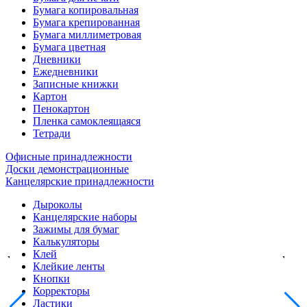
Бумага копировальная
Бумага крепированная
Бумага миллиметровая
Бумага цветная
Дневники
Ежедневники
Записные книжки
Картон
Пенокартон
Пленка самоклеящаяся
Тетради
Офисные принадлежности
Доски демонстрационные
Канцелярские принадлежности
Дыроколы
Канцелярские наборы
Зажимы для бумаг
Калькуляторы
Клей
Клейкие ленты
Кнопки
Корректоры
Ластики