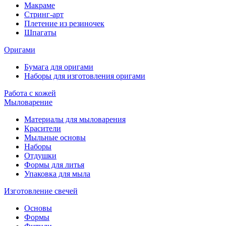
Макраме
Стринг-арт
Плетение из резиночек
Шпагаты
Оригами
Бумага для оригами
Наборы для изготовления оригами
Работа с кожей
Мыловарение
Материалы для мыловарения
Красители
Мыльные основы
Наборы
Отдушки
Формы для литья
Упаковка для мыла
Изготовление свечей
Основы
Формы