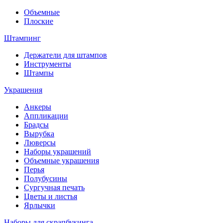
Объемные
Плоские
Штампинг
Держатели для штампов
Инструменты
Штампы
Украшения
Анкеры
Аппликации
Брадсы
Вырубка
Люверсы
Наборы украшений
Объемные украшения
Перья
Полубусины
Сургучная печать
Цветы и листья
Ярлычки
Наборы для скрапбукинга