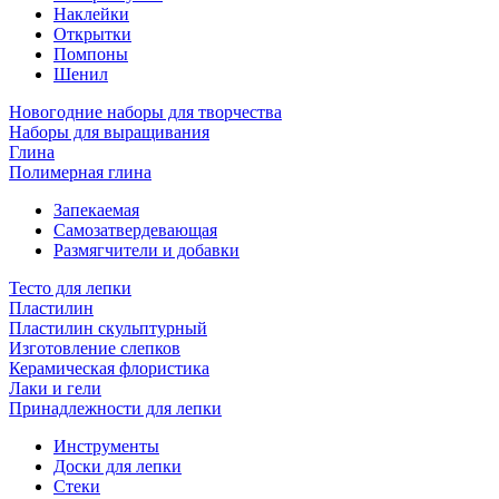
Наклейки
Открытки
Помпоны
Шенил
Новогодние наборы для творчества
Наборы для выращивания
Глина
Полимерная глина
Запекаемая
Самозатвердевающая
Размягчители и добавки
Тесто для лепки
Пластилин
Пластилин скульптурный
Изготовление слепков
Керамическая флористика
Лаки и гели
Принадлежности для лепки
Инструменты
Доски для лепки
Стеки