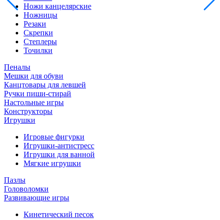
Ножи канцелярские
Ножницы
Резаки
Скрепки
Степлеры
Точилки
Пеналы
Мешки для обуви
Канцтовары для левшей
Ручки пиши-стирай
Настольные игры
Конструкторы
Игрушки
Игровые фигурки
Игрушки-антистресс
Игрушки для ванной
Мягкие игрушки
Пазлы
Головоломки
Развивающие игры
Кинетический песок