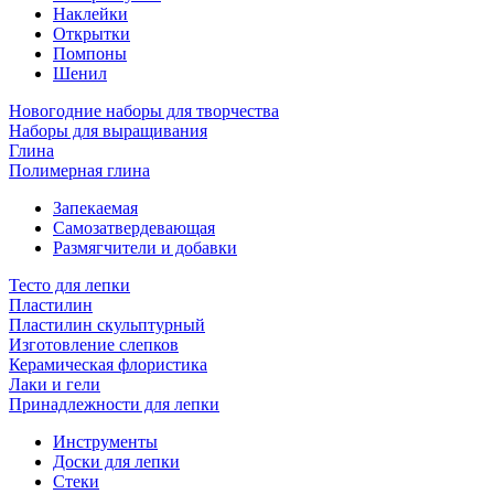
Наклейки
Открытки
Помпоны
Шенил
Новогодние наборы для творчества
Наборы для выращивания
Глина
Полимерная глина
Запекаемая
Самозатвердевающая
Размягчители и добавки
Тесто для лепки
Пластилин
Пластилин скульптурный
Изготовление слепков
Керамическая флористика
Лаки и гели
Принадлежности для лепки
Инструменты
Доски для лепки
Стеки