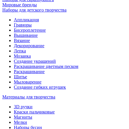
Мировые бренды
Наборы для детского творчества
Аппликация
Гравюры
Бисероплетение
Вышивание
Вязание
Декорирование
Лепка
Мозаика
Создание украшений
Раскрашивание цветным песком
Раскрашивание
Шитье
Мыловарение
Создание гибких игрушек
Материалы для творчества
3D ручки
Краски пальчиковые
Магниты
Мелки
Наборы бусин