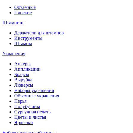
Объемные
Плоские
Штампинг
Держатели для штампов
Инструменты
Штампы
Украшения
Анкеры
Аппликации
Брадсы
Вырубка
Люверсы
Наборы украшений
Объемные украшения
Перья
Полубусины
Сургучная печать
Цветы и листья
Ярлычки
Наборы для скрапбукинга