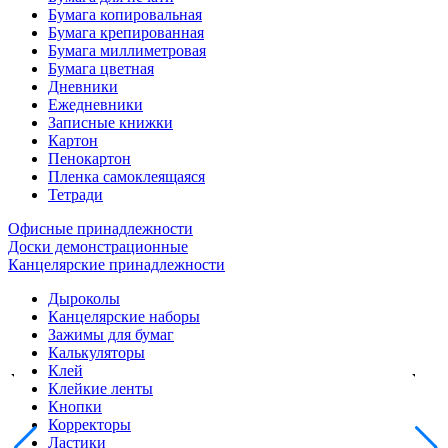
Бумага копировальная
Бумага крепированная
Бумага миллиметровая
Бумага цветная
Дневники
Ежедневники
Записные книжки
Картон
Пенокартон
Пленка самоклеящаяся
Тетради
Офисные принадлежности
Доски демонстрационные
Канцелярские принадлежности
Дыроколы
Канцелярские наборы
Зажимы для бумаг
Калькуляторы
Клей
Клейкие ленты
Кнопки
Корректоры
Ластики