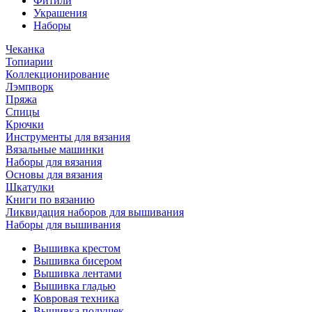
Фитили
Украшения
Наборы
Чеканка
Топиарии
Коллекционирование
Лэмпворк
Пряжа
Спицы
Крючки
Инструменты для вязания
Вязальные машинки
Наборы для вязания
Основы для вязания
Шкатулки
Книги по вязанию
Ликвидация наборов для вышивания
Наборы для вышивания
Вышивка крестом
Вышивка бисером
Вышивка лентами
Вышивка гладью
Ковровая техника
Вышивка подушек