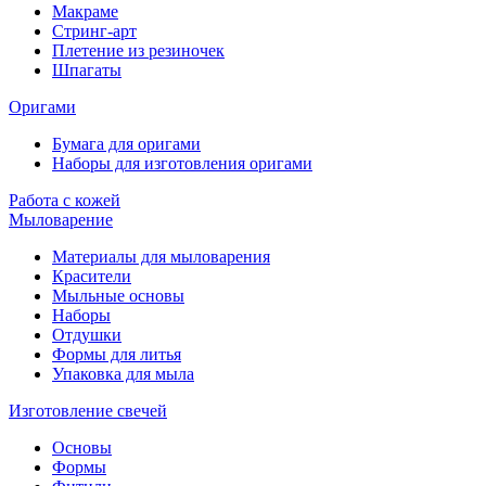
Макраме
Стринг-арт
Плетение из резиночек
Шпагаты
Оригами
Бумага для оригами
Наборы для изготовления оригами
Работа с кожей
Мыловарение
Материалы для мыловарения
Красители
Мыльные основы
Наборы
Отдушки
Формы для литья
Упаковка для мыла
Изготовление свечей
Основы
Формы