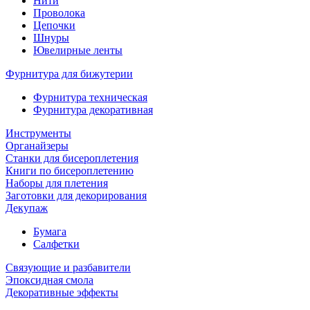
Нити
Проволока
Цепочки
Шнуры
Ювелирные ленты
Фурнитура для бижутерии
Фурнитура техническая
Фурнитура декоративная
Инструменты
Органайзеры
Станки для бисероплетения
Книги по бисероплетению
Наборы для плетения
Заготовки для декорирования
Декупаж
Бумага
Салфетки
Связующие и разбавители
Эпоксидная смола
Декоративные эффекты