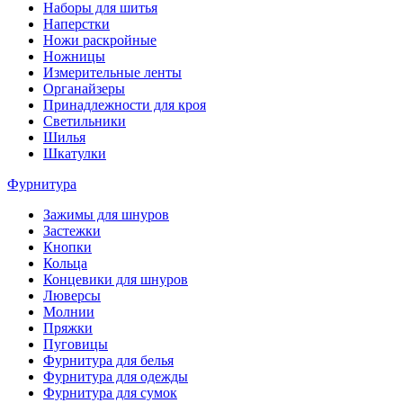
Наборы для шитья
Наперстки
Ножи раскройные
Ножницы
Измерительные ленты
Органайзеры
Принадлежности для кроя
Светильники
Шилья
Шкатулки
Фурнитура
Зажимы для шнуров
Застежки
Кнопки
Кольца
Концевики для шнуров
Люверсы
Молнии
Пряжки
Пуговицы
Фурнитура для белья
Фурнитура для одежды
Фурнитура для сумок