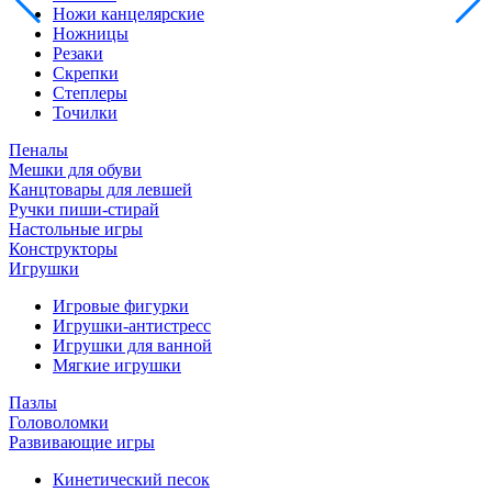
Ножи канцелярские
Ножницы
Резаки
Скрепки
Степлеры
Точилки
Пеналы
Мешки для обуви
Канцтовары для левшей
Ручки пиши-стирай
Настольные игры
Конструкторы
Игрушки
Игровые фигурки
Игрушки-антистресс
Игрушки для ванной
Мягкие игрушки
Пазлы
Головоломки
Развивающие игры
Кинетический песок