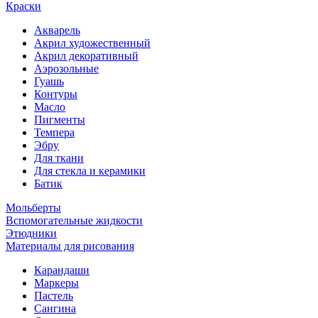
Краски
Акварель
Акрил художественный
Акрил декоративный
Аэрозольные
Гуашь
Контуры
Масло
Пигменты
Темпера
Эбру
Для ткани
Для стекла и керамики
Батик
Мольберты
Вспомогательные жидкости
Этюдники
Материалы для рисования
Карандаши
Маркеры
Пастель
Сангина