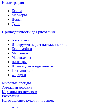
Каллиграфия
Кисти
Маркеры
Перья
Тушь
Принадлежности для рисования
Аксессуары
Инструменты для натяжки холста
Кистемойки
Масленки
Мастихины
Палитры
Планки для подрамников
Распылители
Фартуки
Мировые бренды
Алмазная мозаика
Картины по номерам
Раскраски
Изготовление кукол и игрушек