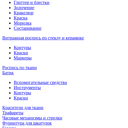
Глиттер и блестки
Золочение
Кракелюр
Краска
Морилка
Состаривание
Витражная роспись по стеклу и керамике
Контуры
Краски
Маркеры
Роспись по ткани
Батик
Вспомогательные средства
Инструменты
Контуры
Краски
Красители для ткани
Трафареты
Часовые механизмы и стрелки
Фурнитура для шкатулок