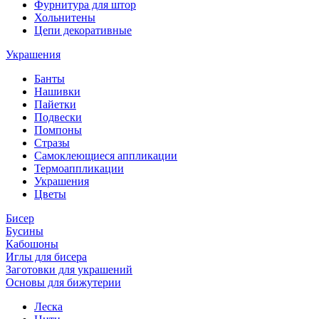
Фурнитура для штор
Хольнитены
Цепи декоративные
Украшения
Банты
Нашивки
Пайетки
Подвески
Помпоны
Стразы
Самоклеющиеся аппликации
Термоаппликации
Украшения
Цветы
Бисер
Бусины
Кабошоны
Иглы для бисера
Заготовки для украшений
Основы для бижутерии
Леска