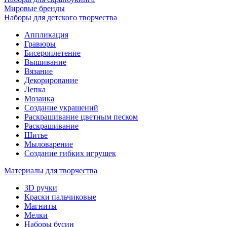
Мировые бренды
Наборы для детского творчества
Аппликация
Гравюры
Бисероплетение
Вышивание
Вязание
Декорирование
Лепка
Мозаика
Создание украшений
Раскрашивание цветным песком
Раскрашивание
Шитье
Мыловарение
Создание гибких игрушек
Материалы для творчества
3D ручки
Краски пальчиковые
Магниты
Мелки
Наборы бусин