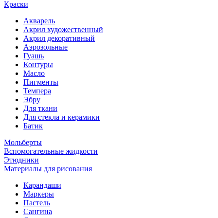
Краски
Акварель
Акрил художественный
Акрил декоративный
Аэрозольные
Гуашь
Контуры
Масло
Пигменты
Темпера
Эбру
Для ткани
Для стекла и керамики
Батик
Мольберты
Вспомогательные жидкости
Этюдники
Материалы для рисования
Карандаши
Маркеры
Пастель
Сангина