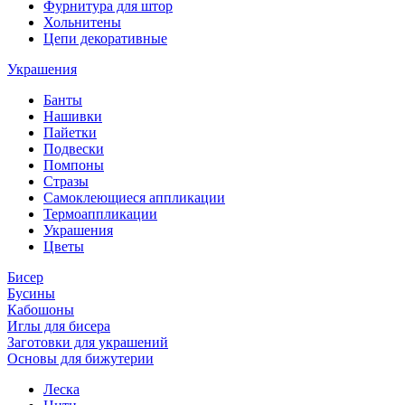
Фурнитура для штор
Хольнитены
Цепи декоративные
Украшения
Банты
Нашивки
Пайетки
Подвески
Помпоны
Стразы
Самоклеющиеся аппликации
Термоаппликации
Украшения
Цветы
Бисер
Бусины
Кабошоны
Иглы для бисера
Заготовки для украшений
Основы для бижутерии
Леска