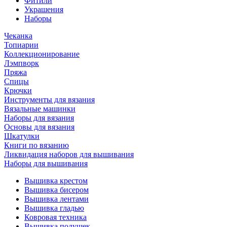
Фитили
Украшения
Наборы
Чеканка
Топиарии
Коллекционирование
Лэмпворк
Пряжа
Спицы
Крючки
Инструменты для вязания
Вязальные машинки
Наборы для вязания
Основы для вязания
Шкатулки
Книги по вязанию
Ликвидация наборов для вышивания
Наборы для вышивания
Вышивка крестом
Вышивка бисером
Вышивка лентами
Вышивка гладью
Ковровая техника
Вышивка подушек