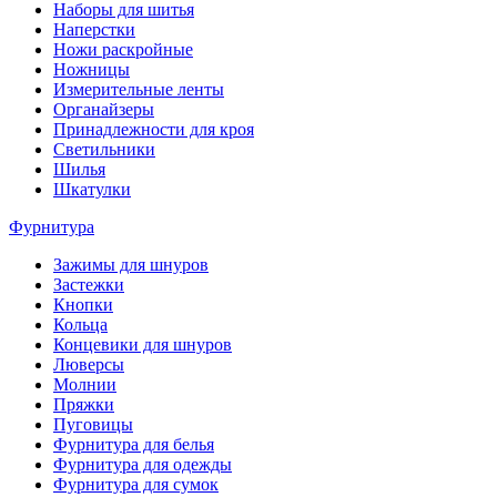
Наборы для шитья
Наперстки
Ножи раскройные
Ножницы
Измерительные ленты
Органайзеры
Принадлежности для кроя
Светильники
Шилья
Шкатулки
Фурнитура
Зажимы для шнуров
Застежки
Кнопки
Кольца
Концевики для шнуров
Люверсы
Молнии
Пряжки
Пуговицы
Фурнитура для белья
Фурнитура для одежды
Фурнитура для сумок