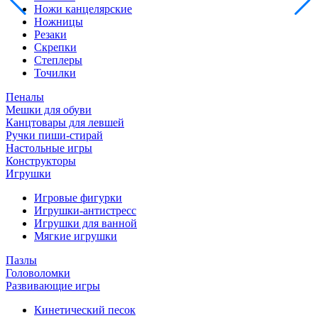
Ножи канцелярские
Ножницы
Резаки
Скрепки
Степлеры
Точилки
Пеналы
Мешки для обуви
Канцтовары для левшей
Ручки пиши-стирай
Настольные игры
Конструкторы
Игрушки
Игровые фигурки
Игрушки-антистресс
Игрушки для ванной
Мягкие игрушки
Пазлы
Головоломки
Развивающие игры
Кинетический песок