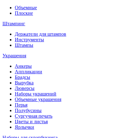
Объемные
Плоские
Штампинг
Держатели для штампов
Инструменты
Штампы
Украшения
Анкеры
Аппликации
Брадсы
Вырубка
Люверсы
Наборы украшений
Объемные украшения
Перья
Полубусины
Сургучная печать
Цветы и листья
Ярлычки
Наборы для скрапбукинга