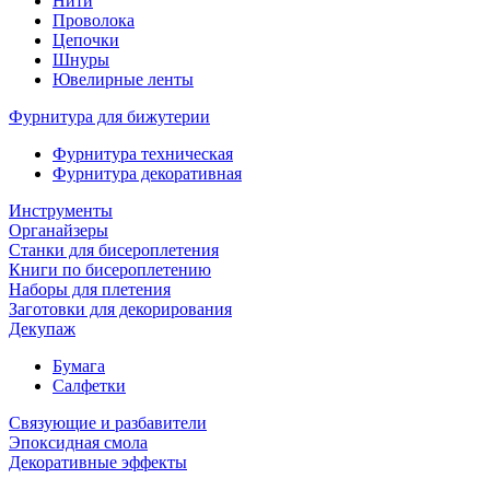
Нити
Проволока
Цепочки
Шнуры
Ювелирные ленты
Фурнитура для бижутерии
Фурнитура техническая
Фурнитура декоративная
Инструменты
Органайзеры
Станки для бисероплетения
Книги по бисероплетению
Наборы для плетения
Заготовки для декорирования
Декупаж
Бумага
Салфетки
Связующие и разбавители
Эпоксидная смола
Декоративные эффекты