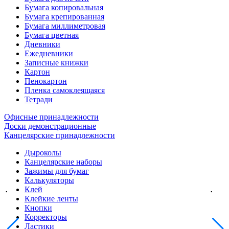
Бумага копировальная
Бумага крепированная
Бумага миллиметровая
Бумага цветная
Дневники
Ежедневники
Записные книжки
Картон
Пенокартон
Пленка самоклеящаяся
Тетради
Офисные принадлежности
Доски демонстрационные
Канцелярские принадлежности
Дыроколы
Канцелярские наборы
Зажимы для бумаг
Калькуляторы
Клей
Клейкие ленты
Кнопки
Корректоры
Ластики