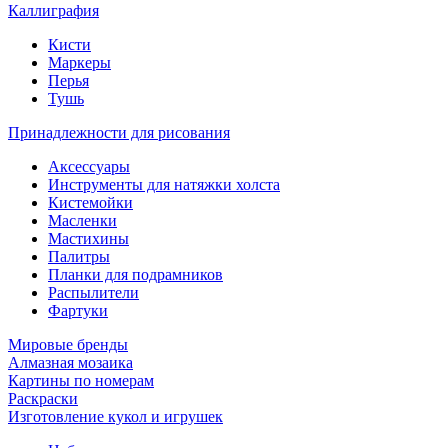
Каллиграфия
Кисти
Маркеры
Перья
Тушь
Принадлежности для рисования
Аксессуары
Инструменты для натяжки холста
Кистемойки
Масленки
Мастихины
Палитры
Планки для подрамников
Распылители
Фартуки
Мировые бренды
Алмазная мозаика
Картины по номерам
Раскраски
Изготовление кукол и игрушек