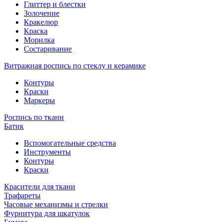
Глиттер и блестки
Золочение
Кракелюр
Краска
Морилка
Состаривание
Витражная роспись по стеклу и керамике
Контуры
Краски
Маркеры
Роспись по ткани
Батик
Вспомогательные средства
Инструменты
Контуры
Краски
Красители для ткани
Трафареты
Часовые механизмы и стрелки
Фурнитура для шкатулок