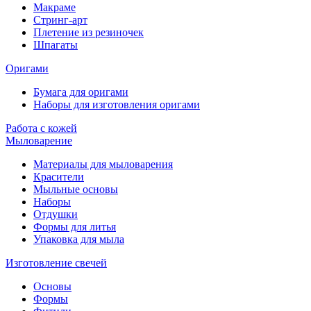
Макраме
Стринг-арт
Плетение из резиночек
Шпагаты
Оригами
Бумага для оригами
Наборы для изготовления оригами
Работа с кожей
Мыловарение
Материалы для мыловарения
Красители
Мыльные основы
Наборы
Отдушки
Формы для литья
Упаковка для мыла
Изготовление свечей
Основы
Формы