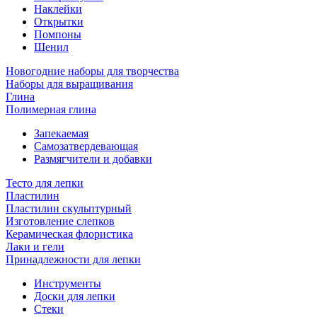
Наклейки
Открытки
Помпоны
Шенил
Новогодние наборы для творчества
Наборы для выращивания
Глина
Полимерная глина
Запекаемая
Самозатвердевающая
Размягчители и добавки
Тесто для лепки
Пластилин
Пластилин скульптурный
Изготовление слепков
Керамическая флористика
Лаки и гели
Принадлежности для лепки
Инструменты
Доски для лепки
Стеки